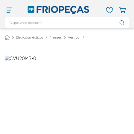
O que você procura?
TERMOS MAIS BUSCADOS
Eletrodomésticos
Freezer
Vertical
Freezer Vertical Consul 189 Litros Branco CVU20MB - 127 Volts
ar condicionado 12000
1
º
ar condicionado 9000
2
º
ar condicionado
3
º
ar condicionado 18000
4
º
geladeira
5
º
daikin
6
º
vix
7
º
midea
8
º
743
9
º
bebedouro
10
º