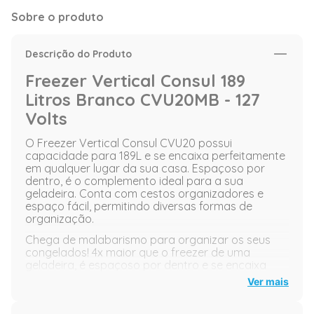
Sobre o produto
Descrição do Produto
Freezer Vertical Consul 189
Litros Branco CVU20MB - 127
Volts
O Freezer Vertical Consul CVU20 possui
capacidade para 189L e se encaixa perfeitamente
em qualquer lugar da sua casa. Espaçoso por
dentro, é o complemento ideal para a sua
geladeira. Conta com cestos organizadores e
espaço fácil, permitindo diversas formas de
organização.
Chega de malabarismo para organizar os seus
congelados! 4x maior que o freezer de uma
geladeira, é espaçoso por dentro e se encaixa
perfeitamente em qualquer lugar da sua casa.
Ver mais
Imagens meramente Ilustrativas.