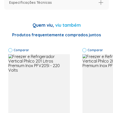
Especificações Técnicas
Especificação
Garantia (Meses)
12 meses
Quem viu,
viu também
Especificações Técnicas
Marca: Consul
-- Modelo:
Produtos frequentemente comprados juntos
CVU20MB --
Código de
Fábrica:
Comparar
CVU20MBANA
Comparar
-- Voltagem:
127 --
Capacidade:
189L --
Consumo
aproximado
de energia:
(kW/ ano)
27,6 --
Consumo de
energia em
modo
standby:
(Wh) 29,1 --
Corrente: 1.9