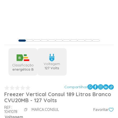
B
Voltagem
Classificação
127 Volts
energética B
Compartilhar
Freezer Vertical Consul 189 Litros Branco
CVU20MB - 127 Volts
REF:
MARCA:
CONSUL
Favoritar
1041078
Voltagem