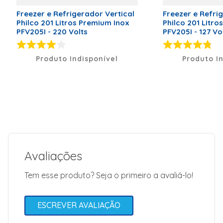
A -- Gás
ecológico --
Freezer e Refrigerador Vertical
Freezer e Refri
Classificação
Philco 201 Litros Premium Inox
Philco 201 Litro
energética: B
PFV205I - 220 Volts
PFV205I - 127 Vo
-- Cor: Branco
-- Garantia: 12
meses
Produto Indisponível
Produto I
Marca
Consul
Classificação Energética
B
Código de Fábrica
CVU20MBANA
Voltagem (V)
127 Volts
Peso Líquido (kg)
44kg
Dimensões (A x L x P)
149,1 x 48,3
Avaliações
x 64,5 cm
Modelo
CVU20MB
Tem esse produto? Seja o primeiro a avaliá-lo!
Capacidade (L)
189L
Tipo de Alimentação
Elétrica
ESCREVER AVALIAÇÃO
Tipo de Freezer
Vertical