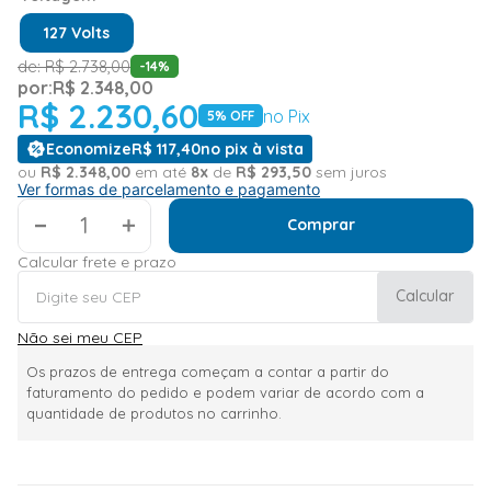
127 Volts
de:
R$
2
.
738
,
00
-
14
%
por:
R$
2
.
348
,
00
R$
2
.
230
,
60
no Pix
5
% OFF
Economize
R$
117
,
40
no pix à vista
ou
R$
2
.
348
,
00
em até
8
x
de
R$
293
,
50
sem juros
Ver formas de parcelamento e pagamento
＋
Comprar
Calcular frete e prazo
Calcular
Não sei meu CEP
Os prazos de entrega começam a contar a partir do
faturamento do pedido e podem variar de acordo com a
quantidade de produtos no carrinho.