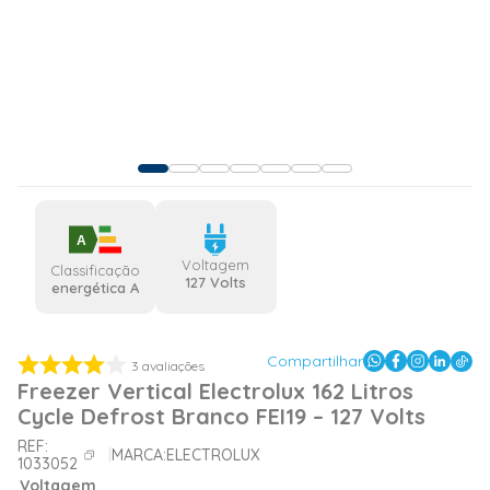
A
Voltagem
Classificação
127 Volts
energética A
Compartilhar
3
avaliações
Freezer Vertical Electrolux 162 Litros
Cycle Defrost Branco FEI19 – 127 Volts
REF:
MARCA:
ELECTROLUX
1033052
Voltagem