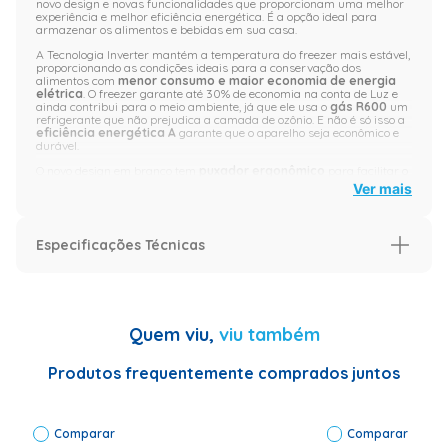
novo design e novas funcionalidades que proporcionam uma melhor
experiência e melhor eficiência energética. É a opção ideal para
armazenar os alimentos e bebidas em sua casa.
A Tecnologia Inverter mantém a temperatura do freezer mais estável,
proporcionando as condições ideais para a conservação dos
alimentos com
menor consumo e maior economia
de energia
elétrica
. O freezer garante até 30% de economia na conta de Luz e
ainda contribui para o meio ambiente, já que ele usa o
gás R600
um
refrigerante que não prejudica a camada de ozônio. E não é só isso a
eficiência energética A
garante que o aparelho seja econômico e
durável.
O novo design em branco tem
puxador ergonômico
para facilitar o
dia a dia e
portas reversíveis.
Você pode escolher o melhor lado
Ver mais
para a abertura da porta e não precisa mudar a configuração da sua
casa ou do seu comércio para colocar o
freezer vertical grande,
este tem mais capacidade de armazenamento do que os modelos
anteriores. As prateleiras internas ajudam a manter tudo organizado,
Especificações Técnicas
enquanto as cestas de arame facilitam a limpeza e a organização
das comidas e das bebidas.
Diferenciais do Freezer Vertical Cycle Defrost
Especificação
•
Tecnologia Inverter:
Mantém a temperatura estável, garantindo
Garantia (Meses)
12
conservação ideal dos alimentos e reduzindo o consumo de energia
Quem viu,
viu também
em até 30%
Especificações Técnicas
Marca:
•
Capacidade de 162 litros:
Espaço amplo para armazenar
Electrolux|
Produtos frequentemente comprados juntos
alimentos, com 3 gavetas removíveis e prateleiras internas para
Modelo: FEI19
organização.
| Cor: Branco|
•
Eficiência Energética A
: Classificação que indica alto desempenho
Classificação
energético.
Comparar
Energética: A
Comparar