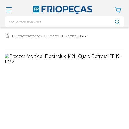
O que você procura?
TERMOS MAIS BUSCADOS
Eletrodomésticos
Freezer
Vertical
Freezer Vertical Electrolux 162 Litros Cycle Defrost Branco FEI19 – 127 Volts
ar condicionado 12000
1
º
ar condicionado 9000
2
º
ar condicionado
3
º
ar condicionado 18000
4
º
geladeira
5
º
daikin
6
º
vix
7
º
743
8
º
bebedouro
9
º
midea
10
º