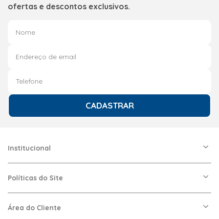
ofertas e descontos exclusivos.
CADASTRAR
Institucional
A Friopeças
Nossas Lojas
Políticas do Site
Trabalhe Conosco
VRF
Política de Entrega
Dúvidas Frequentes
Política de Privacidade
Área do Cliente
Regras de Cupons
Política de Pagamento