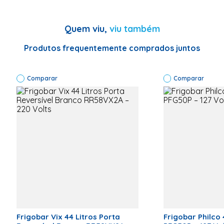
Especificação
Garantia (Meses)
12 meses
Quem viu,
viu também
Especificações Técnicas
Marca: Consul
Modelo:
Produtos frequentemente comprados juntos
CRC04MB
Código de
Fábrica:
Comparar
CRC04MBANA
Comparar
Voltagem: 127
Capacidade:
47L
Classificação
Energética: A
Consumo
aproximado
de energia:
10,1 (kW/
ano) Cor:
Branco
Garantia: 12
meses
Marca
Consul
Classificação Energética
A
Frigobar Vix 44 Litros Porta
Frigobar Philco 