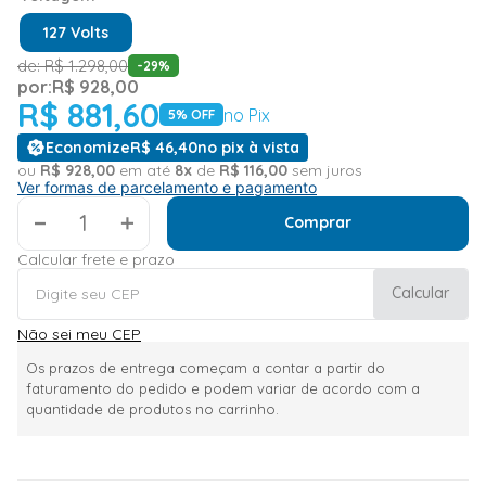
127 Volts
de:
R$
1
.
298
,
00
-
29
%
por:
R$
928
,
00
R$
881
,
60
no Pix
5
% OFF
Economize
R$
46
,
40
no pix à vista
ou
R$
928
,
00
em até
8
x
de
R$
116
,
00
sem juros
Ver formas de parcelamento e pagamento
＋
Comprar
Calcular frete e prazo
Calcular
Não sei meu CEP
Os prazos de entrega começam a contar a partir do
faturamento do pedido e podem variar de acordo com a
quantidade de produtos no carrinho.