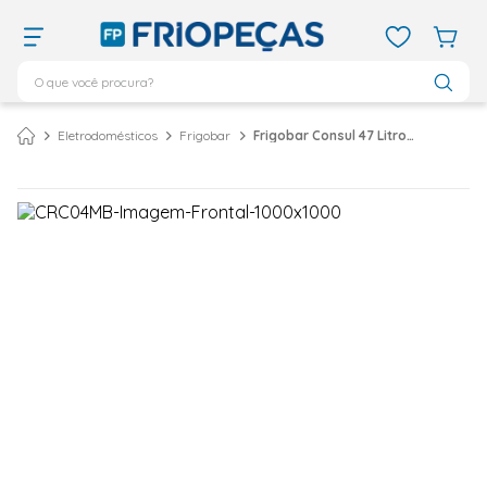
O que você procura?
TERMOS MAIS BUSCADOS
Eletrodomésticos
Frigobar
Frigobar Consul 47 Litros Branco CRC04MB - 127 Volts
ar condicionado 12000
1
º
ar condicionado 9000
2
º
ar condicionado
3
º
ar condicionado 18000
4
º
geladeira
5
º
743
6
º
daikin
7
º
vix
8
º
bebedouro
9
º
midea
10
º