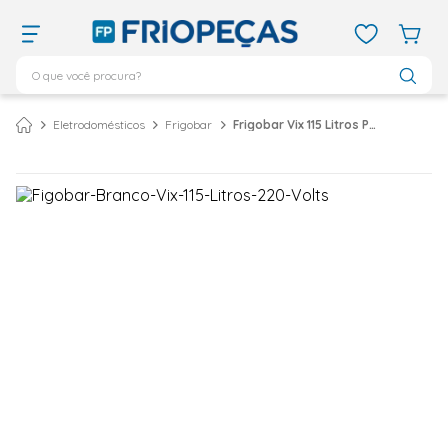
O que você procura?
TERMOS MAIS BUSCADOS
Eletrodomésticos
Frigobar
Frigobar Vix 115 Litros Porta Reversível Branco RR157VX2A – 220 Volts
ar condicionado 12000
1
º
ar condicionado 9000
2
º
ar condicionado
3
º
ar condicionado 18000
4
º
geladeira
5
º
daikin
6
º
vix
7
º
midea
8
º
743
9
º
bebedouro
10
º