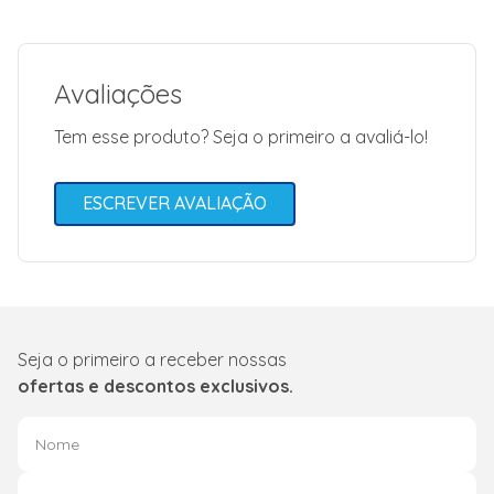
Fluido Refrigerante
(g): 35</li> <li>Tipo
Tecnologia de
Refrigeração:
Descongelamento</
Avaliações
<li>Sistema de
Resfriamento
Independente:
Tem esse produto? Seja o primeiro a avaliá-lo!
Único</li> <li>Desig
de Traseira Plana:
Sim</li> <li>Fonte d
Alimentação (v): -
ESCREVER AVALIAÇÃO
220V</li>
<li>Frequência (hz):
60</li> <li>Consum
de Energia
(kwh/mês): 19,70</l
<li>Cabo Com Plug
(inmetro): 1,9 m + P
Br </li> <li>Entrada
Seja o primeiro a receber nossas
Energia (w): 60w
(127v) / 70w (220v)
ofertas e descontos exclusivos.
</li> <li>Gama de
Temperatura (min -
Max ): 0-10</li>
<li>Material das
Prateleiras: Vidro</l
<li>Quantidade de