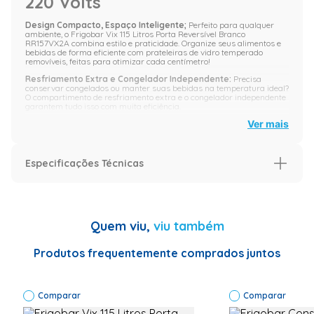
220 Volts
Design Compacto, Espaço Inteligente;
Perfeito para qualquer
ambiente, o Frigobar Vix 115 Litros Porta Reversível Branco
RR157VX2A combina estilo e praticidade. Organize seus alimentos e
bebidas de forma eficiente com prateleiras de vidro temperado
removíveis, feitas para otimizar cada centímetro!
Resfriamento Extra e Congelador Independente:
Precisa
conservar congelados ou manter suas bebidas na temperatura ideal?
O compartimento de resfriamento extra e o congelador independente
garantem tudo isso com muita eficiência.
Ver mais
Praticidade em Cada Detalhe
Porta Reversível:
Adapte o lado de abertura da porta
conforme sua necessidade – direita ou esquerda.
Especificações Técnicas
Pernas Ajustáveis:
Ajuste a altura para se adequar ao
seu espaço.
Especificação
Termostato Ajustável:
Controle a temperatura perfeita
para seus alimentos e bebidas.
Garantia (Meses)
12
Silêncio e Economia:
Com um
baixo nível de ruído
e eficiência
Quem viu,
viu também
energética, você economiza sem abrir mão do conforto. Ideal para
casa, escritório ou aquele cantinho especial!
Especificações Técnicas
<li>Marca: VIX</li>
<li>Modelo:
Produtos frequentemente comprados juntos
Garanta o seu agora e transforme sua experiência com praticidade e
RR157VX2A</li>
estilo.
<li>Capacidade do
Imagens meramente ilustrativas.
Refrigerador (l):
Comparar
115L</li>
Comparar
<li>Instalação: