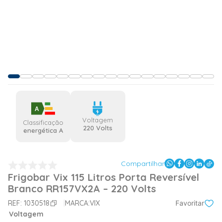
A
Voltagem
Classificação
220 Volts
energética A
Compartilhar
Frigobar Vix 115 Litros Porta Reversível
Branco RR157VX2A – 220 Volts
REF:
1030518
MARCA:
VIX
Favoritar
Voltagem