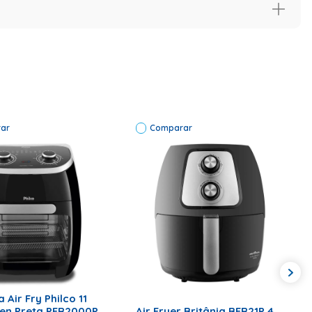
a certa para facilitar o seu dia a dia e tornar cada refeição
ar
Comparar
ONAR AO CARRINHO
ADICIONAR AO CARRINHO
a Air Fry Philco 11
ven Preta PFR2000P
Air Fryer Britânia BFR21P 4