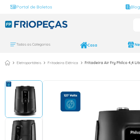
Portal de Boletos
Blo
O 
TERMOS MAIS BUS
ar condicionado 
1
º
Todas as Categorias
Ne
Casa
ar condicionado 
2
º
ar condicionado
3
º
Eletroportáteis
Fritadeira Elétrica
Fritadeira Air Fry Philco 4,4 
ar condicionado 
4
º
geladeira
5
º
daikin
6
º
vix
7
º
midea
8
º
743
9
º
bebedouro
10
º