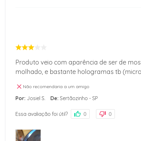
Produto veio com aparência de ser de mos
molhado, e bastante hologramas tb (micro 
Não recomendaria a um amigo
Por
:
Josiel S.
De
:
Sertãozinho - SP
Essa avaliação foi útil?
0
0