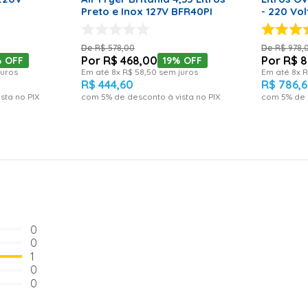
Preto e Inox 127V BFR40PI
- 220 Vol
R$
578
,
00
R$
978
,
R$
468
,
00
R$
8
%
OFF
19%
OFF
uros
Em até
8
x
R$
58
,
50
sem juros
Em até
8
x
R
R$
444
,
60
R$
786
,
sta no PIX
com
5
% de desconto à vista no PIX
com
5
% de 
0
0
1
0
0