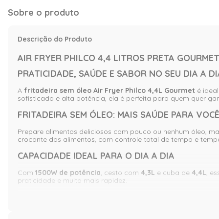
Sobre o produto
Descrição do Produto
AIR FRYER PHILCO 4,4 LITROS PRETA GOURMET
PRATICIDADE, SAÚDE E SABOR NO SEU DIA A DI
A
fritadeira sem óleo Air Fryer Philco 4,4L Gourmet
é idea
sofisticado e alta potência, ela é perfeita para quem quer g
FRITADEIRA SEM ÓLEO: MAIS SAÚDE PARA VOCÊ
Prepare alimentos deliciosos com pouco ou nenhum óleo, man
crocante dos alimentos, com controle total de tempo e temp
CAPACIDADE IDEAL PARA O DIA A DIA
Com
1500W de potência
, cesto com
4,3L
e cuba de
4,4L
, e
praticidade e muito mais rapidez.
Principais funcionalidades que fazem a diferença:
Controle de temperatura ajustável de 80°C a 200°C