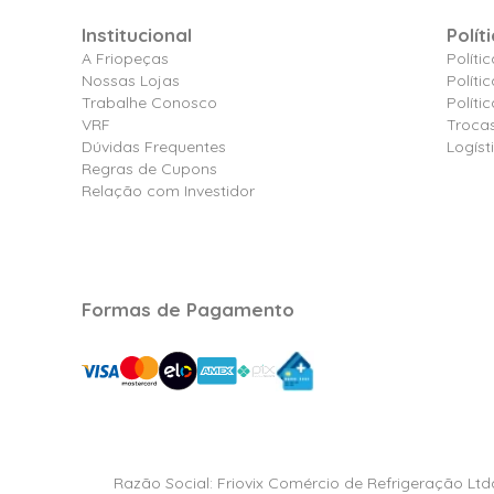
Institucional
Polít
A Friopeças
Políti
Nossas Lojas
Políti
Trabalhe Conosco
Polít
VRF
Troca
Dúvidas Frequentes
Logíst
Regras de Cupons
Relação com Investidor
Formas de Pagamento
Razão Social: Friovix Comércio de Refrigeração Ltd