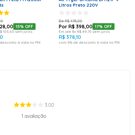
ts
Litros Preto 220V
00
R$
478
,
00
28
,
00
R$
398
,
00
15%
OFF
17%
OFF
$
103
,
50
sem juros
Em até
8
x
R$
49
,
75
sem juros
60
R$
378
,
10
desconto à vista no PIX
com
5
% de desconto à vista no PIX
3.00
1
avaliação