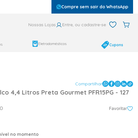
Compre sem sair do WhatsApp
Nossas Lojas
Entre, ou cadastre-se
Eletrodomésticos
as
Cupons
Compartilhar
hilco 4,4 Litros Preta Gourmet PFR15PG - 127
CO
Favoritar
onível no momento