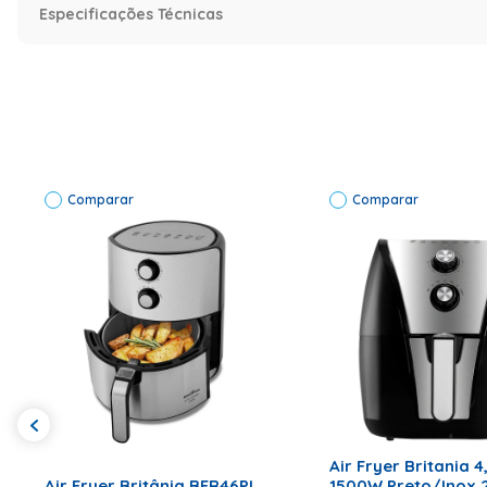
Timer de até 60 minutos com desligamento automát
Especificações Técnicas
Revestimento antiaderente Maxx Gold: não gruda e é 
Cesto removível com acabamento dourado
Base antiderrapante para mais segurança
Sistema de proteção contra superaquecimento
Se você procura uma
Fritadeira Elétrica
que une praticidad
mais especial.
Comparar
Comparar
ADICIONAR AO CA
ADICIONAR AO CARRINHO
Air Fryer Britania 4
Air Fryer Britânia BFR46PI
1500W Preto/Inox 