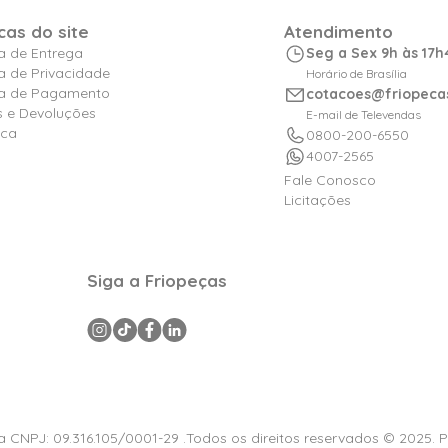
icas do site
Atendimento
ca de Entrega
Seg a Sex 9h às 17h
ca de Privacidade
Horário de Brasília
ica de Pagamento
cotacoes@friopeca
s e Devoluções
E-mail de Televendas
ica
0800-200-6550
4007-2565
Fale Conosco
Licitações
Siga a Friopeças
a CNPJ: 09.316.105/0001-29 .Todos os direitos reservados © 2025. 