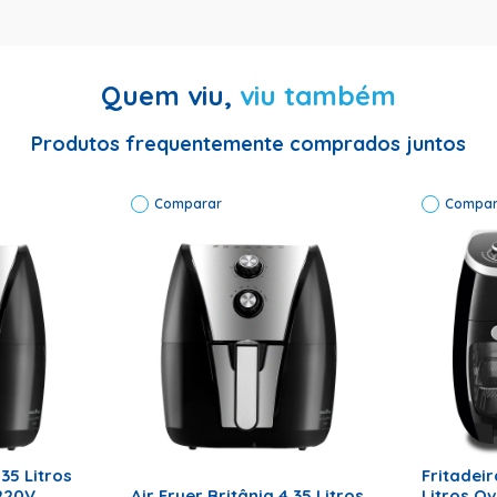
ico
fácil de limpar
Quem viu,
viu também
Produtos frequentemente comprados juntos
e, design e desempenho, o modelo PFR15PG de
4,4 litros
é a escolh
Comparar
Compar
RRINHO
ADICI
ADICIONAR AO CARRINHO
,35 Litros
Fritadeir
220V
Air Fryer Britânia 4,35 Litros
Litros O