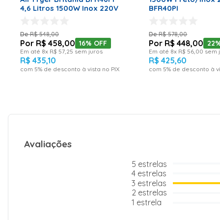
4,6 Litros 1500W Inox 220V
BFR40PI
R$
548
,
00
R$
578
,
00
R$
458
,
00
R$
448
,
00
16%
OFF
22
Em até
8
x
R$
57
,
25
sem juros
Em até
8
x
R$
56
,
00
sem j
R$
435
,
10
R$
425
,
60
com
5
% de desconto à vista no PIX
com
5
% de desconto à vi
Avaliações
5
estrelas
4
estrelas
3
estrelas
2
estrelas
1
estrela