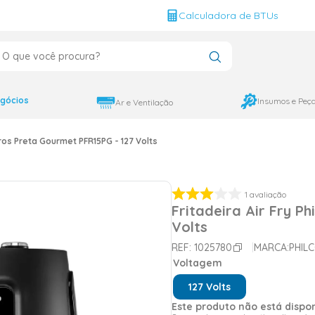
g
Calculadora de BTUs
que você procura?
CADOS
12000
gócios
Insumos e Peç
Ar e Ventilação
9000
Litros Preta Gourmet PFR15PG - 127 Volts
18000
1
avaliação
Fritadeira Air Fry P
Volts
REF:
1025780
MARCA:
PHIL
Voltagem
127 Volts
Este produto não está disp