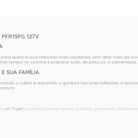
 PFR15PG 127V
A
l para quem busca refeições mais saudáveis, sem abrir mão da c
anhar tempo na cozinha e preparar tudo, de petiscos a sobremesas,
 E SUA FAMÍLIA
tendo o sabor e reduzindo a gordura nas suas refeições. A tecno
eratura.
ssa
air fryer
é perfeita para preparar porções generosas de batatas