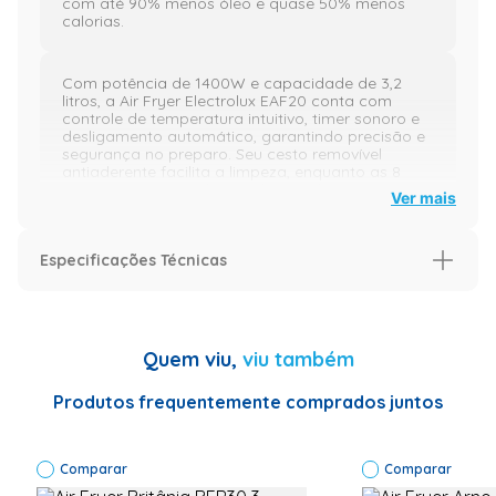
com até 90% menos óleo e quase 50% menos
calorias.
Com potência de 1400W e capacidade de 3,2
litros, a Air Fryer Electrolux EAF20 conta com
controle de temperatura intuitivo, timer sonoro e
desligamento automático, garantindo precisão e
segurança no preparo. Seu cesto removível
antiaderente facilita a limpeza, enquanto as 8
receitas pré-sugeridas ajudam a alcançar
Ver mais
resultados perfeitos com praticidade.
Especificações Técnicas
A experiência de uso é confortável e segura, com
indicador luminoso que sinaliza o funcionamento.
A aplicação é simples e rápida, permitindo que
Especificação
você realize outras tarefas enquanto a fritadeira
trabalha. A durabilidade da crocância e o sabor
Especificações Técnicas
Código de
Quem viu,
viu também
dos alimentos são preservados, tornando o
Fábrica:
preparo mais eficiente e prazeroso.
900921553|
Marca:
Produtos frequentemente comprados juntos
Electrolux|
Modelo:
Diferenciais do Produto:
EAF20| Cor:
Comparar
Preta|
Comparar
Capacidade
Redução de até 90% de gordura no preparo