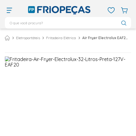
O que você procura?
TERMOS MAIS BUSCADOS
Eletroportáteis
Fritadeira Elétrica
Air Fryer Electrolux EAF20 3,2 Litros Preta 127V
ar condicionado 12000
1
º
ar condicionado 9000
2
º
ar condicionado
3
º
ar condicionado 18000
4
º
geladeira
5
º
daikin
6
º
vix
7
º
midea
8
º
743
9
º
bebedouro
10
º