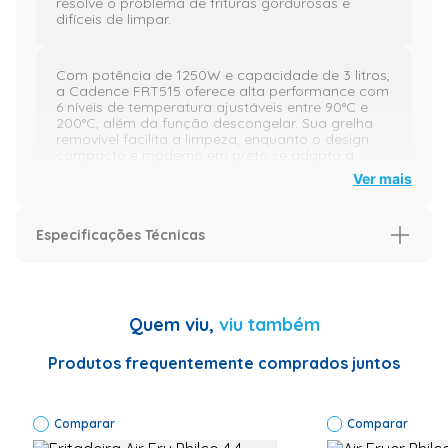
resolve o problema de frituras gordurosas e
difíceis de limpar.
Com potência de 1250W e capacidade de 3 litros,
a Cadence FRT515 oferece alta performance com
6 níveis de temperatura ajustáveis entre 90°C e
200°C, além da função descongelar. Sua grelha
removível facilita a limpeza, enquanto o design
compacto e moderno em preto se adapta a
qualquer cozinha.
Ver mais
A experiência de uso é prática e segura, com
Especificações Técnicas
aplicação simples e rápida. A temperatura
ajustável garante resultados perfeitos em
diferentes receitas, e o cabo de 0,9 m oferece
Especificação
flexibilidade no posicionamento. Produto
confiável, com acabamento resistente e fácil
Especificações Técnicas
Código de
Quem viu,
viu também
manutenção.
Fábrica:
FRT515-220 |
Marca:
Produtos frequentemente comprados juntos
Cadence |
Diferenciais do Produto:
Modelo:
FRT515 |
Comparar
Voltagem:
Comparar
Potência de 1250W para cozimento rápido e eficiente
220v | Cor: