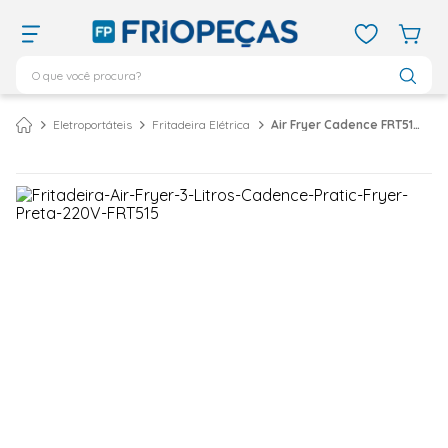
O que você procura?
TERMOS MAIS BUSCADOS
Eletroportáteis
Fritadeira Elétrica
Air Fryer Cadence FRT515 3 Litros 1250W Preto 220V
ar condicionado 12000
1
º
ar condicionado 9000
2
º
ar condicionado
3
º
ar condicionado 18000
4
º
geladeira
5
º
daikin
6
º
vix
7
º
midea
8
º
743
9
º
bebedouro
10
º