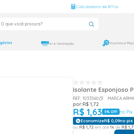
g
Calculadora de BTUs
que você procura?
CADOS
12000
gócios
Insumos e Peç
Ar e Ventilação
9000
m
18000
Isolante Esponjoso 
REF:
1033560
MARCA:
ARMA
por:
R$
1
,
72
R$
1
,
63
no Pix
5
% OFF
Economize
R$
0
,
09
no pix 
ou
R$
1
,
72
em até
1
x
de
R$
1
,
7