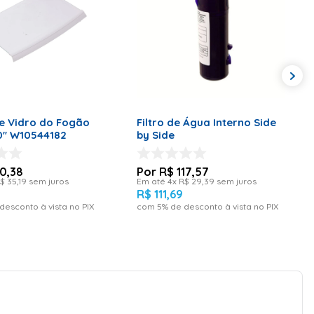
ONAR AO CARRINHO
ADICIONAR AO CARRINHO
e Vidro do Fogão
Filtro de Água Interno Side
0'' W10544182
by Side
0
,
38
R$
117
,
57
$
35
,
19
sem juros
Em até
4
x
R$
29
,
39
sem juros
R$
111
,
69
desconto à vista no PIX
com
5
% de desconto à vista no PIX