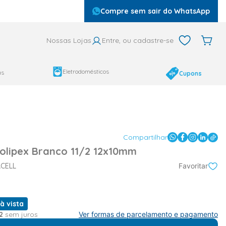
Compre sem sair do WhatsApp
Nossas Lojas
Entre, ou cadastre-se
Eletrodomésticos
as
Cupons
Compartilhar
Polipex Branco 11/2 12x10mm
CELL
Favoritar
à vista
2
sem juros
Ver formas de parcelamento e pagamento