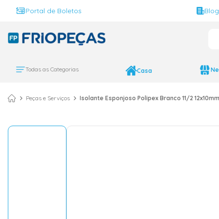
Portal de Boletos
Blo
O 
TERMOS MAIS BUS
ar condicionado 
1
º
Todas as Categorias
Ne
Casa
ar condicionado 
2
º
ar condicionado
3
º
Peças e Serviços
Isolante Esponjoso Polipex Branco 11/2 12x10m
ar condicionado 
4
º
geladeira
5
º
743
6
º
daikin
7
º
vix
8
º
bebedouro
9
º
midea
10
º