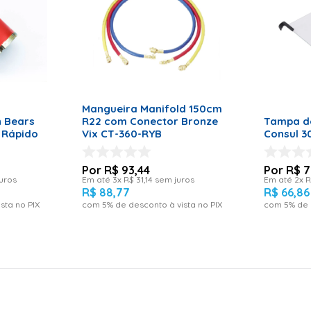
ADICIONAR AO CARRINHO
RRINHO
ADICI
Mangueira Manifold 150cm
 Bears
R22 com Conector Bronze
Tampa d
 Rápido
Vix CT-360-RYB
Consul 3
R$
93
,
44
R$
7
uros
Em até
3
x
R$
31
,
14
sem juros
Em até
2
x
R
R$
88
,
77
R$
66
,
86
sta no PIX
com
5
% de desconto à vista no PIX
com
5
% de 