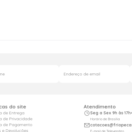
icas do site
Atendimento
ca de Entrega
Seg a Sex 9h às 17h
ca de Privacidade
Horário de Brasília
ica de Pagamento
cotacoes@friopeca
s e Devoluções
E-mail de Televendas