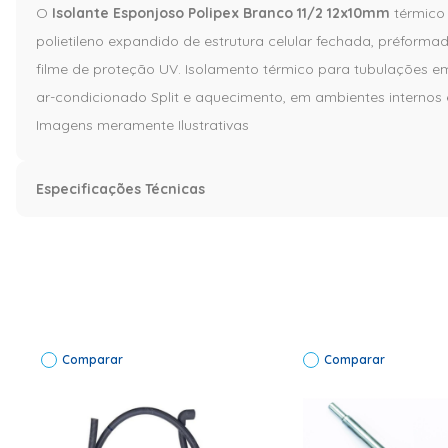
O
Isolante Esponjoso Polipex Branco 11/2 12x10mm
térmico 
polietileno expandido de estrutura celular fechada, préform
filme de proteção UV. Isolamento térmico para tubulações e
ar-condicionado Split e aquecimento, em ambientes internos 
Imagens meramente Ilustrativas
Especificações Técnicas
Especificação
Informações Técnicas
Marca: Armacell| Mo
Código de Fábrica
FPIPPBC10012000
Comparar
Comparar