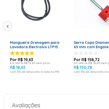
ADICIONAR AO CARRINHO
ADICIONAR AO CA
Mangueira Drenagem para
Serra Copo Diaman
Lavadora Electrolux LTP15
65 mm com Engate
R$
19
,
63
R$
158
,
72
Em até
1
x
R$
19
,
63
sem juros
Em até
6
x
R$
26
,
45
sem j
R$
18
,
65
R$
150
,
78
com
5
% de desconto à vista no PIX
com
5
% de desconto à vi
Avaliações