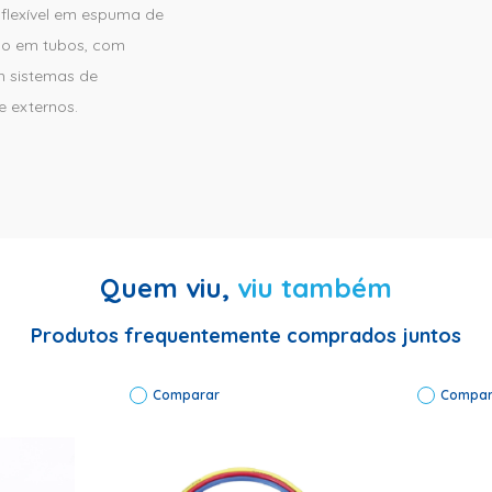
flexível em espuma de
ado em tubos, com
m sistemas de
e externos.
Quem viu,
viu também
delo: Polipex | Cor: Branco | Material: Esponjoso| Código de Fábri
Produtos frequentemente comprados juntos
Comparar
Compar