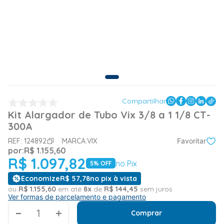
Compartilhar
Kit Alargador de Tubo Vix 3/8 a 1 1/8 CT-
300A
REF:
124892
MARCA:
VIX
Favoritar
por:
R$
1
.
155
,
60
R$
1
.
097
,
82
no Pix
5
% OFF
Economize
R$
57
,
78
no pix à vista
ou
R$
1
.
155
,
60
em até
8
x
de
R$
144
,
45
sem juros
Ver formas de parcelamento e pagamento
＋
Comprar