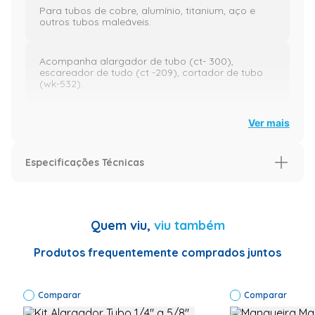
Para tubos de cobre, alumínio, titanium, aço e
outros tubos maleáveis.
Acompanha alargador de tubo (ct- 300),
escareador de tudo (ct -209), cortador de tubo
(wk-532).
Acondicionado em maleta de plástico.
Ver mais
Especificações Técnicas
Ferramenta premium.
Especificação
Informações técnicas:
Garantia
12
Quem viu,
viu também
Voltagem (V)
N/A
Peso real:660,00
Produtos frequentemente comprados juntos
Modelo
CT-300A
Informações Técnicas
Peso real:
Altura real: 28,00
Comparar
660,00 Altura
Comparar
real: 28,00