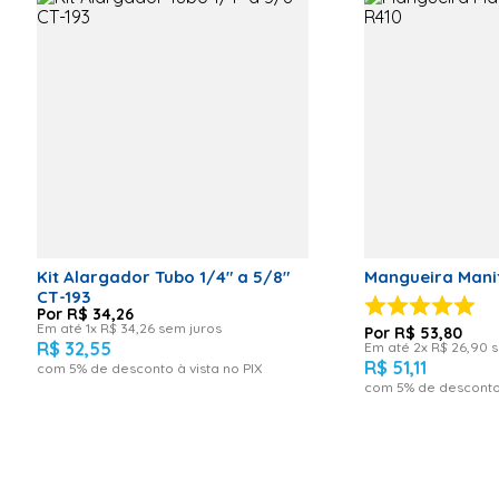
Largura real:
Largura real:43,50
43,50
Comprimento
real: 39,00
Comprimento real: 39,00
Código de Fábrica
CT-300A
Código do fabricante:CT-300A
Marca:Vix
Garantia:12 Meses
Kit Alargador Tubo 1/4" a 5/8"
Mangueira Mani
CT-193
R$
34
,
26
Em até
1
x
R$
34
,
26
sem juros
R$
53
,
80
Imagens meramente ilustrativas.
R$
32
,
55
Em até
2
x
R$
26
,
90
s
R$
51
,
11
com
5
% de desconto à vista no PIX
com
5
% de desconto 
___________________________________________
Peso para frete: 683,00