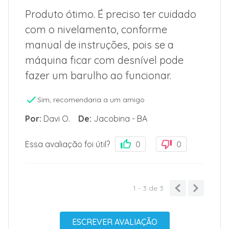
Produto ótimo. É preciso ter cuidado
com o nivelamento, conforme
manual de instruções, pois se a
máquina ficar com desnível pode
fazer um barulho ao funcionar.
Sim, recomendaria a um amigo
Por
:
Davi O.
De
:
Jacobina - BA
Essa avaliação foi útil?
0
0
1 - 3
de
3
ESCREVER AVALIAÇÃO