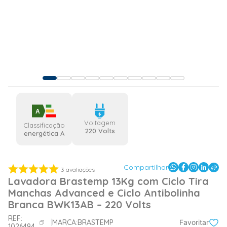
A
Voltagem
Classificação
220 Volts
energética A
Compartilhar
3
avaliações
Lavadora Brastemp 13Kg com Ciclo Tira
Manchas Advanced e Ciclo Antibolinha
Branca BWK13AB – 220 Volts
REF:
MARCA:
BRASTEMP
Favoritar
1026494