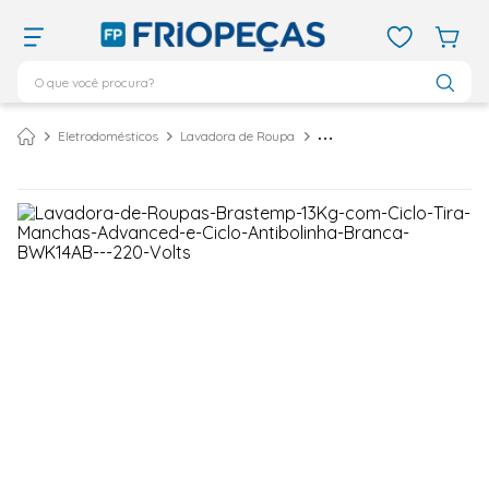
O que você procura?
TERMOS MAIS BUSCADOS
Eletrodomésticos
Lavadora de Roupa
Lavadora Brastemp 13Kg com Ciclo Tira Manchas Advanced e Ciclo Antibolinha Branca BWK13AB – 220 Volts
ar condicionado 12000
1
º
ar condicionado 9000
2
º
ar condicionado
3
º
ar condicionado 18000
4
º
geladeira
5
º
daikin
6
º
vix
7
º
743
8
º
bebedouro
9
º
midea
10
º