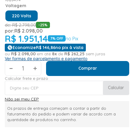
Voltagem
220 Volts
de:
R$
2
.
798
,
00
-
25
%
por:
R$
2
.
098
,
00
R$
1
.
951
,
14
no Pix
7
% OFF
Economize
R$
146
,
86
no pix à vista
ou
R$
2
.
098
,
00
em até
8
x
de
R$
262
,
25
sem juros
Ver formas de parcelamento e pagamento
＋
Comprar
Calcular frete e prazo
Calcular
Não sei meu CEP
Os prazos de entrega começam a contar a partir do
faturamento do pedido e podem variar de acordo com a
quantidade de produtos no carrinho.