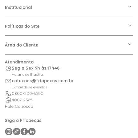
Institucional
A Friopeças
Nossas Lojas
Políticas do Site
Trabalhe Conosco
VRF
Política de Entrega
Dúvidas Frequentes
Política de Privacidade
Área do Cliente
Regras de Cupons
Política de Pagamento
Relação com Investidor
Trocas e Devoluções
Minha Conta
Atendimento
Logística
Meus Pedidos
Seg a Sex 9h às 17h48
Calculadora de BTUs
Horário de Brasília
Portal de Boletos
cotacoes@friopecas.com.br
Orçamentos
E-mail de Televendas
0800-200-6550
4007-2565
Fale Conosco
Siga a Friopeças