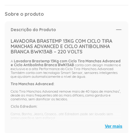
Sobre o produto
Descrição do Produto
LAVADORA BRASTEMP 13KG COM CICLO TIRA
MANCHAS ADVANCED E CICLO ANTIBOLINHA
BRANCA BWK13AB – 220 VOLTS
A
Lavadora Brastemp 13Kg com Ciclo Tira Manchas Advanced
e Ciclo Antibolinha Branca BWK13AB
conta com design moderno e
exclusivo e a alta Performance do Ciclo Tira-Manchas Advanced.
Também conta com tecnologia Smart Sensor, sensores inteligentes
que ajustam automaticamente o nível de água.
Tira Manchas Advanced:
Ciclo Tira Manchas Advanced remove mais de 40 tipos de manchas¹,
desde as mais frequentes até as mais difíceis, como gordura e
canetinha, sem danificar os tecidos.
Ciclo Edredom:
Cama, Banho, Jeans, Casaco... até Edredom pode ser lavado sem
preocupação e sem esforço!
Ciclo Antibolinhas:
Ver mais
Ciclo com lavagem especial que previne a formação de bolinhas na