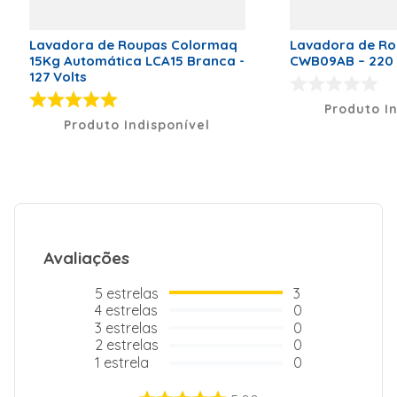
Marca
Brastemp
Classificação Energética
A
Lavadora de Roupas Colormaq
Lavadora de Ro
15Kg Automática LCA15 Branca -
CWB09AB – 220 
Código de Fábrica
BWK13ABBNA
127 Volts
Voltagem (V)
220 Volts
Produto I
Produto Indisponível
Peso Líquido (kg)
38
Dimensões (A x L x P)
106 x 66 x
71
Modelo
BWK13AB
Tipo de Lavadora
Máquina de
Lavar
Avaliações
5
estrelas
3
4
estrelas
0
3
estrelas
0
2
estrelas
0
1
estrela
0