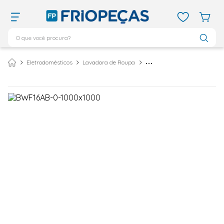
O que você procura?
TERMOS MAIS BUSCADOS
Eletrodomésticos
Lavadora de Roupa
Lavadora de Roupas Brastemp 16Kg com Ciclo Tira Manchas Advanced e Smart Sensor Branca BWF16AB - 127 Volts
ar condicionado 12000
1
º
ar condicionado 9000
2
º
ar condicionado
3
º
ar condicionado 18000
4
º
geladeira
5
º
daikin
6
º
vix
7
º
midea
8
º
743
9
º
bebedouro
10
º