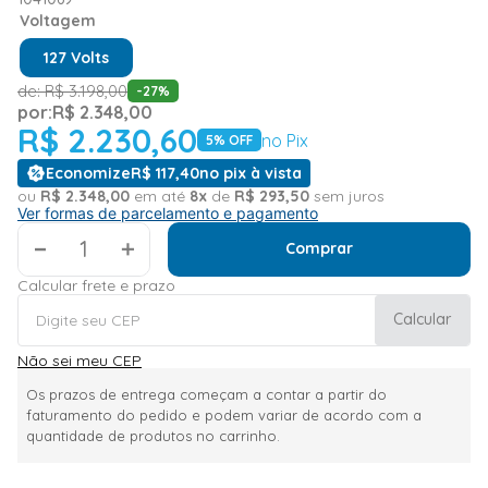
Voltagem
127 Volts
de:
R$
3
.
198
,
00
-
27
%
por:
R$
2
.
348
,
00
R$
2
.
230
,
60
no Pix
5
% OFF
Economize
R$
117
,
40
no pix à vista
ou
R$
2
.
348
,
00
em até
8
x
de
R$
293
,
50
sem juros
Ver formas de parcelamento e pagamento
＋
Comprar
Calcular frete e prazo
Calcular
Não sei meu CEP
Os prazos de entrega começam a contar a partir do
faturamento do pedido e podem variar de acordo com a
quantidade de produtos no carrinho.