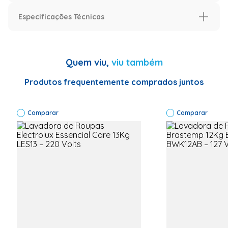
Especificações Técnicas
Especificações
Cor
Branca
Quem viu,
viu também
Especificação
Produtos frequentemente comprados juntos
Garantia (Meses)
12 meses
Especificações Técnicas
Marca:
Comparar
Comparar
Brastemp --
Modelo:
BWF16AB --
Código de
Fábrica:
BWF16ABANA
-- Voltagem:
127 Volts --
Capacidade:
16 kg --
Classificação
energética: A
-- Cor:
Branca --