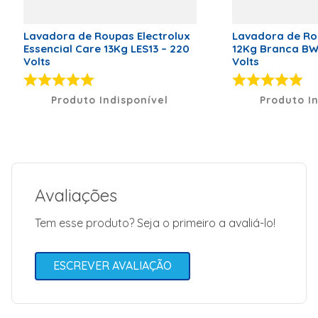
Garantia: 12
meses
Marca
Brastemp
Lavadora de Roupas Electrolux
Lavadora de Ro
Essencial Care 13Kg LES13 – 220
12Kg Branca BW
Classificação Energética
A
Volts
Volts
Código de Fábrica
BWF16ABANA
Produto Indisponível
Produto I
Voltagem (V)
127 Volts
Peso Líquido (kg)
40 Kg
Dimensões (A x L x P)
106 x 63 x
71 cm
Modelo
BWF16AB
Avaliações
Tipo de Lavadora
Máquina de
Lavar
Tem esse produto? Seja o primeiro a avaliá-lo!
Tipo de Alimentação
Elétrica
Tipo de carga
Superior
ESCREVER AVALIAÇÃO