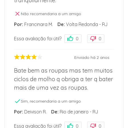
tranquilamente.
Não recomendaria a um amigo
Por
:
Francinara M.
De
:
Volta Redonda - RJ
Essa avaliação foi útil?
0
0
Enviado há
2 anos
Bate bem as roupas mas tem muitos
ciclos de molho q obriga a ter q bater
mais de uma vez as roupas.
Sim, recomendaria a um amigo
Por
:
Deivison R.
De
:
Rio de janeiro - RJ
Essa avaliação foi útil?
0
0