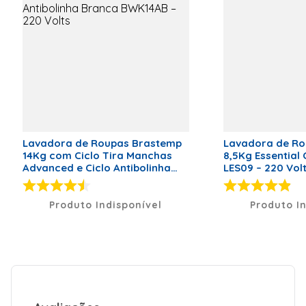
BIG 20 Kg - Preto|
Código EAN*:
7896664698010|
Voltagem*: 110 V |
Classificação no
INMETRO: A|
Capacidade: 20,1 
Marca
Mueller
Classificação Energética
A
Código de Fábrica
610000612
Lavadora de Roupas Brastemp
Lavadora de Ro
14Kg com Ciclo Tira Manchas
8,5Kg Essential
Voltagem (V)
127 Volts
Advanced e Ciclo Antibolinha
LES09 – 220 Vol
Branca BWK14AB – 220 Volts
Peso Líquido (kg)
11,8kg
Produto Indisponível
Produto I
Dimensões (A x L x P)
96 x 57 x 58
Modelo
BIG 20 Kg
Tipo de Lavadora
Tanquinho
de Lavar