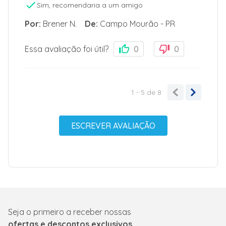
Sim, recomendaria a um amigo
Por
:
Brener N.
De
:
Campo Mourão - PR
Essa avaliação foi útil?
0
0
1 - 5
de
8
ESCREVER AVALIAÇÃO
Seja o primeiro a receber nossas
ofertas e descontos exclusivos.