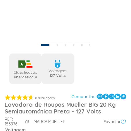
A
Voltagem
Classificação
127 Volts
energética A
Compartilhar
8
avaliações
Lavadora de Roupas Mueller BIG 20 Kg
Semiautomática Preta - 127 Volts
REF:
MARCA:
MUELLER
Favoritar
153976
Voltagem