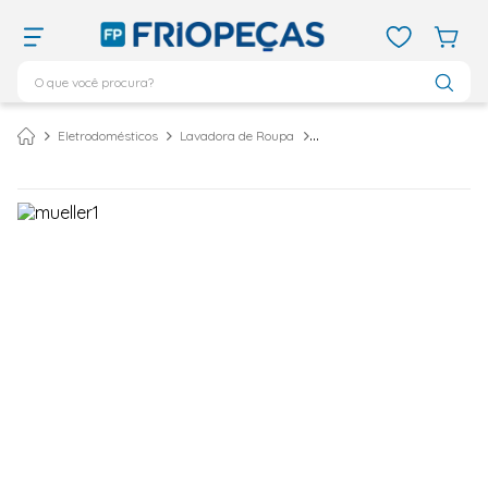
O que você procura?
TERMOS MAIS BUSCADOS
Eletrodomésticos
Lavadora de Roupa
Lavadora de Roupas Mueller BIG 20 Kg Semiautomática Preta - 127 Volts
ar condicionado 12000
1
º
ar condicionado 9000
2
º
ar condicionado
3
º
ar condicionado 18000
4
º
geladeira
5
º
daikin
6
º
vix
7
º
743
8
º
bebedouro
9
º
midea
10
º