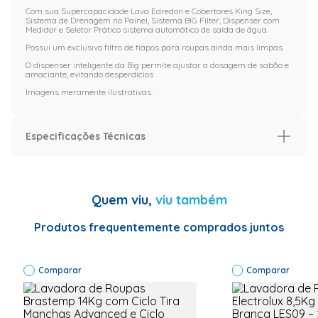
Com sua Supercapacidade Lava Edredon e Cobertores King Size,
Sistema de Drenagem no Painel, Sistema BIG Filter, Dispenser com
Medidor e Seletor Prático sistema automático de saída de água.
Possui um exclusivo filtro de fiapos para roupas ainda mais limpas.
O dispenser inteligente da Big permite ajustar a dosagem de sabão e
amaciante, evitando desperdícios
Imagens meramente ilustrativas.
Especificações Técnicas
Especificações
Cor
Preto
Quem viu,
viu também
Especificação
Produtos frequentemente comprados juntos
Garantia (Meses)
12
Especificações Técnicas
Código de Fábrica*
Comparar
Comparar
610000612 | Código
Comercial*:Tanqui
BIG20 Kg - Preto - 
V | Código Modelo*:
BIG 20 Kg| Modelo*: