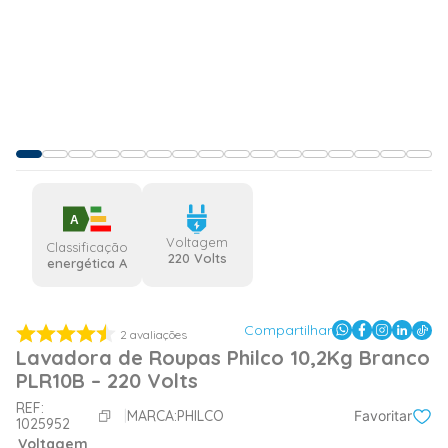
A
Voltagem
Classificação
220 Volts
energética A
Compartilhar
2
avaliações
Lavadora de Roupas Philco 10,2Kg Branco
PLR10B – 220 Volts
REF:
MARCA:
PHILCO
Favoritar
1025952
Voltagem