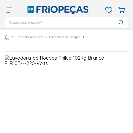
O que você procura?
TERMOS MAIS BUSCADOS
Eletrodomésticos
Lavadora de Roupa
Lavadora de Roupas Philco 10,2Kg Branco PLR10B – 220 Volts
ar condicionado 12000
1
º
ar condicionado 9000
2
º
ar condicionado
3
º
ar condicionado 18000
4
º
geladeira
5
º
vix
6
º
daikin
7
º
midea
8
º
bebedouro
9
º
tubo cobre
10
º