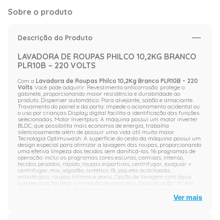
Sobre o produto
Descrição do Produto
LAVADORA DE ROUPAS PHILCO 10,2KG BRANCO
PLR10B – 220 VOLTS
Com a
Lavadora de Roupas Philco 10,2Kg Branco PLR10B – 220
Volts
Você pode adquirir: Revestimento anticorrosão: protege o
gabinete, proporcionando maior resistência e durabilidade ao
produto. Dispenser automático: Para alvejante, sabão e amaciante.
Travamento do painel e da porta: impede o acionamento acidental ou
o uso por crianças Display digital facilita a identificação das funções
selecionadas. Motor Invertplus: A máquina possui um motor inverter
BLDC, que possibilita mais economia de energia, trabalha
silenciosamente além de possuir uma vida útil muito maior.
Tecnologia Optimuwash: A superfície do cesto da máquina possui um
design especial para otimizar a lavagem das roupas, proporcionando
uma efetiva limpeza dos tecidos sem danificá-los. 16 programas de
operação: inclui os programas cores escuras, camisas, intenso,
tecidos pesados, rápido, roupas esportivas, centrifugar, exaguar +
centrifugar, mix, algodão, sintético, lã, jaqueta acolchoada,
antialérgico, roupas íntimas e jeans. Opção de lavagem com água
quente para facilitar a remoção de manchas. Classificação "A" em
desempenho global (eficiência energética, consumo de água,
eficiência de lavagem e centrifugação). Motor Inverter BLDC.
Ver mais
Capacidade de lavagem 10,2kg. 16 programas de operação – para
escolher o programa em função do tipo da roupa e nível de sujeira.
Função adiar início. Ajuste de programas, possível alterar a