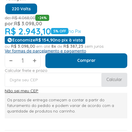
220 Volts
de:
R$
4
.
068
,
00
-
24
%
por:
R$
3
.
098
,
00
R$
2
.
943
,
10
no Pix
5
% OFF
Economize
R$
154
,
90
no pix à vista
ou
R$
3
.
098
,
00
em até
8
x
de
R$
387
,
25
sem juros
Ver formas de parcelamento e pagamento
＋
Comprar
Calcular frete e prazo
Calcular
Não sei meu CEP
Os prazos de entrega começam a contar a partir do
faturamento do pedido e podem variar de acordo com a
quantidade de produtos no carrinho.