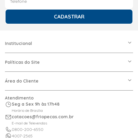
CADASTRAR
Institucional
A Friopeças
Nossas Lojas
Políticas do Site
Trabalhe Conosco
VRF
Política de Entrega
Dúvidas Frequentes
Política de Privacidade
Área do Cliente
Regras de Cupons
Política de Pagamento
Relação com Investidor
Trocas e Devoluções
Minha Conta
Atendimento
Logística
Meus Pedidos
Seg a Sex 9h às 17h48
Calculadora de BTUs
Horário de Brasília
Portal de Boletos
cotacoes@friopecas.com.br
Orçamentos
E-mail de Televendas
0800-200-6550
4007-2565