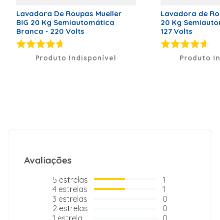
1800w
Lavadora De Roupas Mueller
Lavadora de Ro
Marca
PLR10B
BIG 20 Kg Semiautomática
20 Kg Semiautom
Branca - 220 Volts
127 Volts
Classificação Energética
A
Código de Fábrica
58502003
Produto Indisponível
Produto I
Voltagem (V)
220 Volts
Peso Líquido (kg)
66kg
Dimensões (A x L x P)
85 x 59,50x
64
Modelo
PLR10B
Tipo de Lavadora
Máquina de
Lavar
Avaliações
Certificação do Inmetro
003308/2023
Anatel
3844-09-07
5
estrelas
1
4
estrelas
1
3
estrelas
0
2
estrelas
0
1
estrela
0