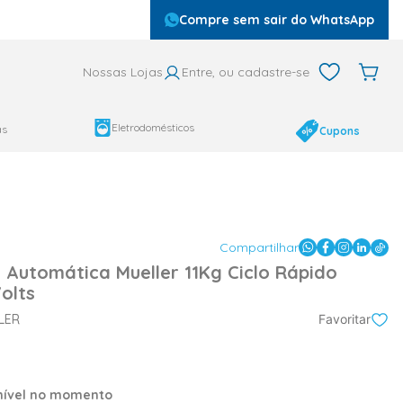
Compre sem sair do WhatsApp
Nossas Lojas
Entre, ou cadastre-se
Eletrodomésticos
as
Cupons
Compartilhar
Automática Mueller 11Kg Ciclo Rápido
olts
LER
Favoritar
onível no momento