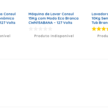
ategoria emborrachado.
s Consul
Máquina de Lavar Consul
Lavadora
onômico
15Kg com Modo Eco Branca
10Kg Sem
127 Volts
CWN15ABANA – 127 Volts
Tub Bran
onível
Produto Indisponível
Produ