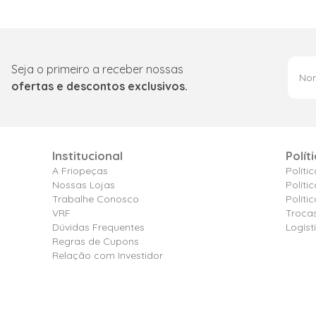
Seja o primeiro a receber nossas
ofertas e descontos exclusivos.
Institucional
Polít
A Friopeças
Políti
Nossas Lojas
Políti
Trabalhe Conosco
Polít
VRF
Troca
Dúvidas Frequentes
Logíst
Regras de Cupons
Relação com Investidor