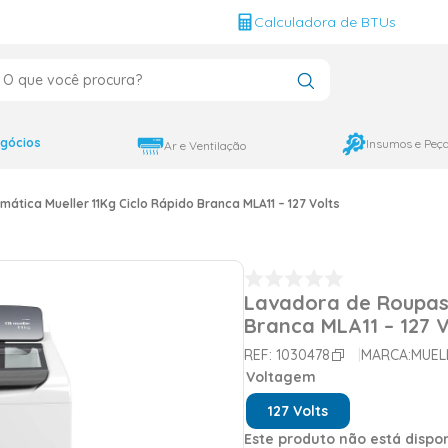
g
Calculadora de BTUs
que você procura?
CADOS
12000
gócios
Insumos e Peç
Ar e Ventilação
9000
tica Mueller 11Kg Ciclo Rápido Branca MLA11 – 127 Volts
18000
Lavadora de Roupas 
Branca MLA11 – 127 V
REF:
1030478
MARCA:
MUEL
Voltagem
127 Volts
Este produto não está disp