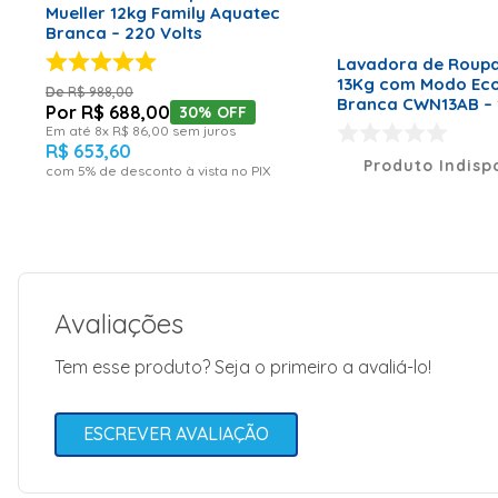
Mueller 12kg Family Aquatec
Tipo de Lavadora
Máquina de Lavar
Branca – 220 Volts
Mais intuitivo e prático de usar, com o maior botão da c
Lavadora de Roupa
13Kg com Modo Ec
R$
988
,
00
Branca CWN13AB – 
R$
688
,
00
30%
OFF
Imagens meramente ilustrativas.
Em até
8
x
R$
86
,
00
sem juros
R$
653
,
60
Produto Indisp
com
5
% de desconto à vista no PIX
Avaliações
Tem esse produto? Seja o primeiro a avaliá-lo!
ESCREVER AVALIAÇÃO