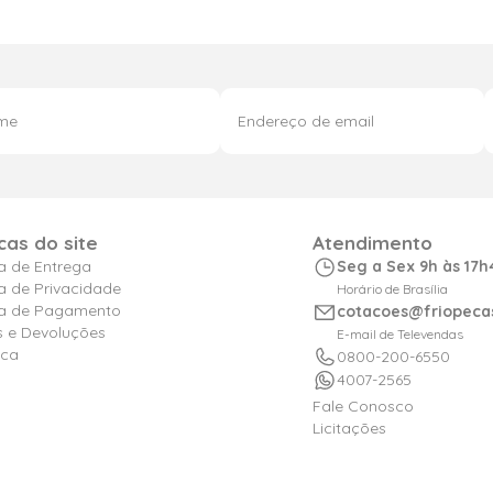
icas do site
Atendimento
ca de Entrega
Seg a Sex 9h às 17h
ca de Privacidade
Horário de Brasília
ica de Pagamento
cotacoes@friopeca
s e Devoluções
E-mail de Televendas
ica
0800-200-6550
4007-2565
Fale Conosco
Licitações