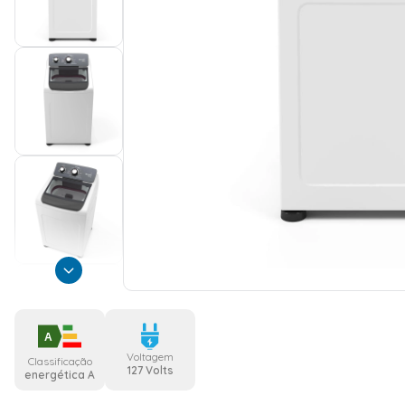
A
Voltagem
Classificação
127 Volts
energética A