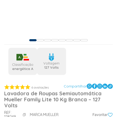
A
Voltagem
Classificação
127 Volts
energética A
Compartilhar
6
avaliações
Lavadora de Roupas Semiautomática
Mueller Family Lite 10 Kg Branca – 127
Volts
REF:
MARCA:
MUELLER
Favoritar
128249