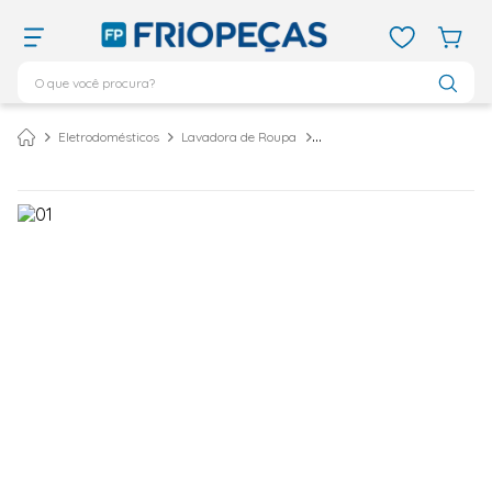
O que você procura?
TERMOS MAIS BUSCADOS
Eletrodomésticos
Lavadora de Roupa
Lavadora de Roupas Semiautomática Mueller Family Lite 10 Kg Branca – 127 Volts
ar condicionado 12000
1
º
ar condicionado 9000
2
º
ar condicionado
3
º
ar condicionado 18000
4
º
geladeira
5
º
vix
6
º
daikin
7
º
midea
8
º
bebedouro
9
º
tubo cobre
10
º