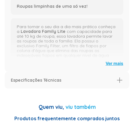
Roupas limpinhas de uma só vez!
Para tornar o seu dia a dia mais prático conheça
a
Lavadora Family Lite
com capacidade para
até 10 kg de roupa, essa lavadora permite lavar
as roupas de toda a família. Ela possui o
exclusivo Family Filter, um filtro de fiapos por
coluna d’água que elimina das roupas os
indesejáveis fiapos em qualquer nível de água.
Ver mais
Seu dispenser para sabão e amaciante com
Especificações Técnicas
medidor e seletor permite que o amaciante seja
despejado no momento certo da lavagem, isso é
ótimo não é mesmo? E se você tem dúvidas de
Especificações
qual programação deve utilizar para aquela sua
roupa favorita ou se precisa daquela lavagem
Cor
Branco
bem caprichada, o timer da
Lavadora Family
Quem viu,
viu também
Lite
possui 4 programas com indicações do
Especificação
tempo de lavagem e as peças ideais para cada
Produtos frequentemente comprados juntos
processo. E se tratando de economia ela recebeu
Garantia (Meses)
12
classificação “A” pelo INMETRO, comprovando
sua grande eficiência e economia.
Especificações Técnicas
<li> o