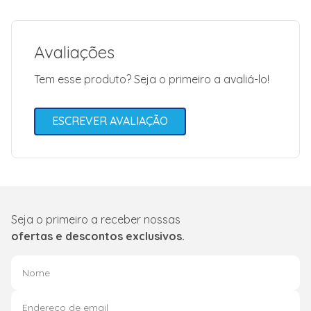
allow="acceleromete
encrypted-media; gy
allowfullscreen></i
Avaliações
Garantia
12 meses
Cor
Cor
Tem esse produto? Seja o primeiro a avaliá-lo!
ESCREVER AVALIAÇÃO
Seja o primeiro a receber nossas
ofertas e descontos exclusivos.