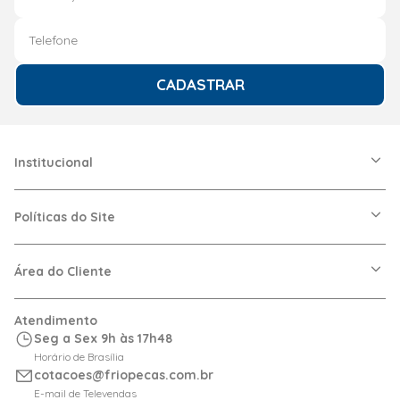
CADASTRAR
Institucional
A Friopeças
Nossas Lojas
Políticas do Site
Trabalhe Conosco
VRF
Política de Entrega
Dúvidas Frequentes
Política de Privacidade
Área do Cliente
Regras de Cupons
Política de Pagamento
Relação com Investidor
Trocas e Devoluções
Minha Conta
Atendimento
Logística
Meus Pedidos
Seg a Sex 9h às 17h48
Calculadora de BTUs
Horário de Brasília
Portal de Boletos
cotacoes@friopecas.com.br
Orçamentos
E-mail de Televendas