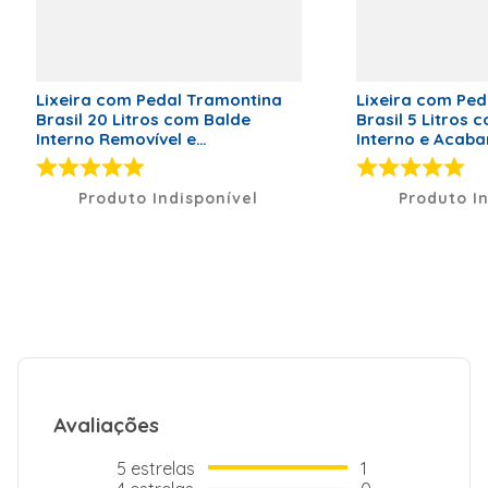
(AXLXP):
31,0x22,5x22,5
Código de Fábrica
94538105
Marca
Tramontina
Lixeira com Pedal Tramontina
Lixeira com Ped
Brasil 20 Litros com Balde
Brasil 5 Litros 
Peso Líquido (kg)
1,105
Interno Removível e
Interno e Acab
Acabamento Inox Polido
Polido
Dimensões (A x L x P)
29 x 20,5 x
20,5
Produto Indisponível
Produto I
Video
<iframe width="560"
src="https://www
title="YouTube vide
allow="acceleromete
encrypted-media; gy
allowfullscreen></i
Garantia
12
Modelo
Modelo
Cor
Cor
Avaliações
5
estrelas
1