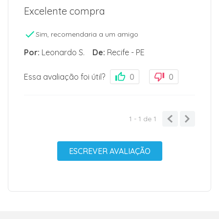
Excelente compra
Sim, recomendaria a um amigo
Por
:
Leonardo S.
De
:
Recife - PE
Essa avaliação foi útil?
0
0
1 - 1
de
1
ESCREVER AVALIAÇÃO