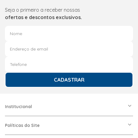
Seja o primeiro a receber nossas
ofertas e descontos exclusivos.
CADASTRAR
Institucional
A Friopeças
Nossas Lojas
Políticas do Site
Trabalhe Conosco
VRF
Política de Entrega