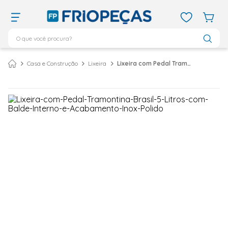
O que você procura?
TERMOS MAIS BUSCADOS
Casa e Construção
Lixeira
Lixeira com Pedal Tramontina Brasil 5 Litros com Balde Interno e Acabamento Inox Polido
ar condicionado 12000
1
º
ar condicionado 9000
2
º
ar condicionado
3
º
ar condicionado 18000
4
º
geladeira
5
º
743
6
º
daikin
7
º
vix
8
º
bebedouro
9
º
midea
10
º