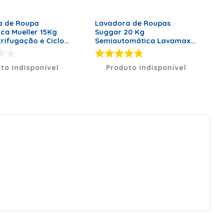
a de Roupa
Lavadora de Roupas
ca Mueller 15Kg
Suggar 20 Kg
trifugação e Ciclo
Semiautomática Lavamax
ranca MLA15 – 127
Eco Preta LE2001PT – 127
Volts
to Indisponível
Produto Indisponível