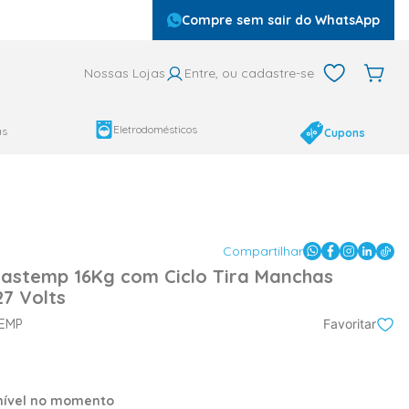
Compre sem sair do WhatsApp
Nossas Lojas
Entre, ou cadastre-se
Eletrodomésticos
as
Cupons
Compartilhar
astemp 16Kg com Ciclo Tira Manchas
7 Volts
EMP
Favoritar
onível no momento