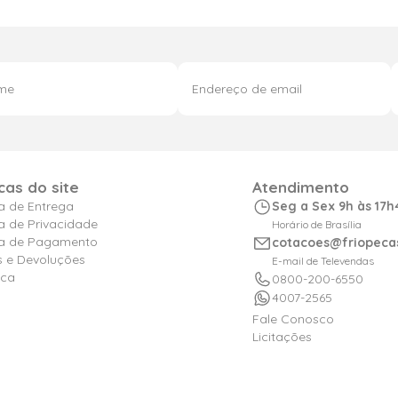
icas do site
Atendimento
ca de Entrega
Seg a Sex 9h às 17h
ca de Privacidade
Horário de Brasília
ica de Pagamento
cotacoes@friopeca
s e Devoluções
E-mail de Televendas
ica
0800-200-6550
4007-2565
Fale Conosco
Licitações