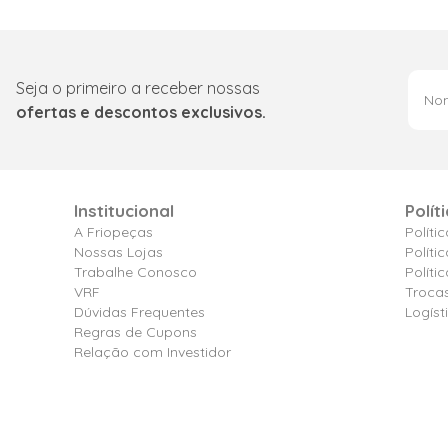
Seja o primeiro a receber nossas
ofertas e descontos exclusivos.
Institucional
Polít
A Friopeças
Políti
Nossas Lojas
Políti
Trabalhe Conosco
Polít
VRF
Troca
Dúvidas Frequentes
Logíst
Regras de Cupons
Relação com Investidor