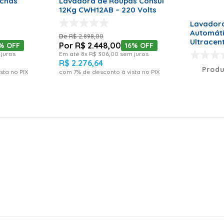
nchas
Lavadora de Roupas Consul
12Kg CWH12AB – 220 Volts
Lavador
ts
Automáti
R$
2
.
898
,
00
Ultracen
R$
2
.
448
,
00
%
OFF
16%
OFF
Rápido B
juros
Em até
8
x
R$
306
,
00
sem juros
Volts
R$
2
.
276
,
64
Produ
sta no PIX
com
7
% de desconto à vista no PIX