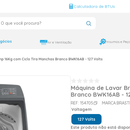
g
Calculadora de BTUs
que você procura?
CADOS
12000
gócios
Insumos e Peç
Ar e Ventilação
9000
p 16Kg com Ciclo Tira Manchas Branco BWK16AB - 127 Volts
18000
Máquina de Lavar Br
Branco BWK16AB - 12
REF:
154705
MARCA:
BRAST
Voltagem
127 Volts
Este produto não está disp