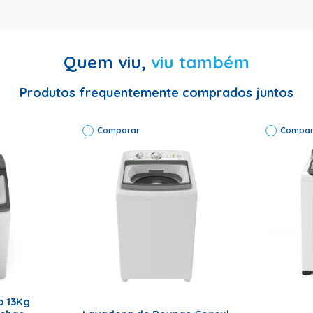
Quem viu,
viu também
Produtos frequentemente comprados juntos
Comparar
Compar
 16kg | Marca: Brastemp | Código de Fábrica: BWK16ABANA | Voltage
RRINHO
ADICIONAR AO CARRINHO