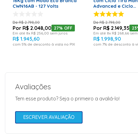
16Kg com Modo Eco Branca
com Ciclo Tira Ma
CWN16AB - 127 Volts
Advanced e Ciclo
Antibolinha Branca
BWK13AB – 220 Vol
R$
2
.
798
,
00
R$
2
.
798
,
00
R$
2
.
048
,
00
R$
2
.
149
,
35
27%
OFF
23
Em até
8
x
R$
256
,
00
sem juros
Em até
8
x
R$
268
,
66
sem 
R$
1
.
945
,
60
R$
1
.
998
,
90
com
5
% de desconto à vista no PIX
com
7
% de desconto à vi
Avaliações
Tem esse produto? Seja o primeiro a avaliá-lo!
ESCREVER AVALIAÇÃO