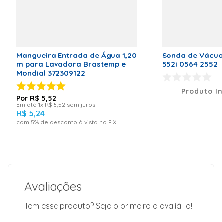
Mangueira Entrada de Água 1,20
Sonda de Vácuo
m para Lavadora Brastemp e
552i 0564 2552
Mondial 372309122
Produto I
R$
5
,
52
Em até
1
x
R$
5
,
52
sem juros
R$
5
,
24
com
5
% de desconto à vista no PIX
Avaliações
Tem esse produto? Seja o primeiro a avaliá-lo!