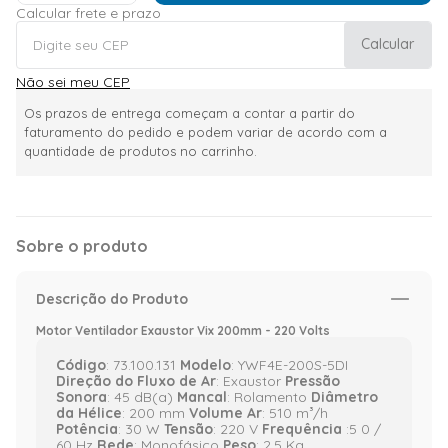
Calcular frete e prazo
Calcular
Não sei meu CEP
Os prazos de entrega começam a contar a partir do
faturamento do pedido e podem variar de acordo com a
quantidade de produtos no carrinho.
Sobre o produto
Descrição do Produto
Motor Ventilador Exaustor Vix 200mm - 220 Volts
Código
: 73.100.131
Modelo
: YWF4E-200S-5DI
Direção do Fluxo de Ar
: Exaustor
Pressão
Sonora
: 45 dB(a)
Mancal
: Rolamento
Diâmetro
da Hélice
: 200 mm
Volume Ar
: 510 m³/h
Potência
: 30 W
Tensão
: 220 V
Frequência
:5 0 /
60 Hz
Rede
: Monofásico
Peso
: 2,5 Kg