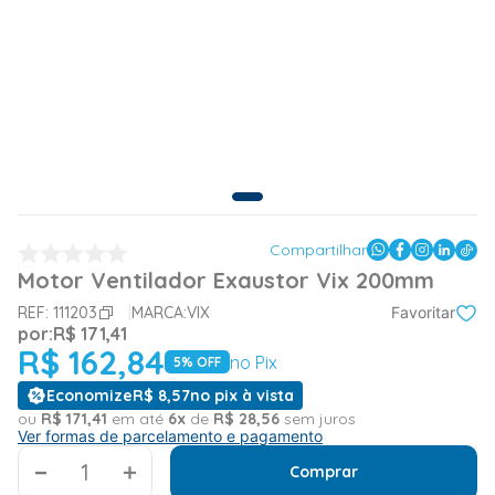
Compartilhar
Motor Ventilador Exaustor Vix 200mm
REF:
111203
MARCA:
VIX
Favoritar
por:
R$
171
,
41
R$
162
,
84
no Pix
5
% OFF
Economize
R$
8
,
57
no pix à vista
ou
R$
171
,
41
em até
6
x
de
R$
28
,
56
sem juros
Ver formas de parcelamento e pagamento
＋
Comprar