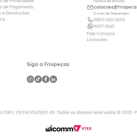
ca de Privacidade
Horário de Brasília
ica de Pagamento
cotacoes@friopeca
s e Devoluções
E-mail de Televendas
ica
0800-200-6550
4007-2565
Fale Conosco
Licitações
Siga a Friopeças
a CNPJ: 09.316.105/0001-29 .Todos os direitos reservados © 2025. 