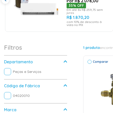
R$
2
.
078
,
00
35%
OFF
Em até
8
x
R$
259
,
75
sem
juros
R$
1
.
870
,
20
com
10
% de desconto à
vista no PIX
Filtros
1
produto
encont
Departamento
Comparar
Peças e Serviços
Código de Fábrica
04020010
Marca
ADICI