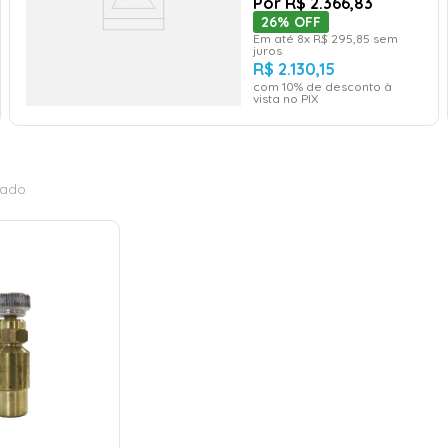
R$
2
.
366
,
83
26%
OFF
Em até
8
x
R$
295
,
85
sem
juros
R$
2
.
130
,
15
com
10
% de desconto à
vista no PIX
rado
ONAR AO