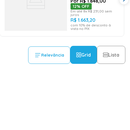
R$
1
.
848
,
00
12%
OFF
Em até
8
x
R$
231
,
00
sem
juros
R$
1
.
663
,
20
com
10
% de desconto à
vista no PIX
Grid
Lista
Relevância