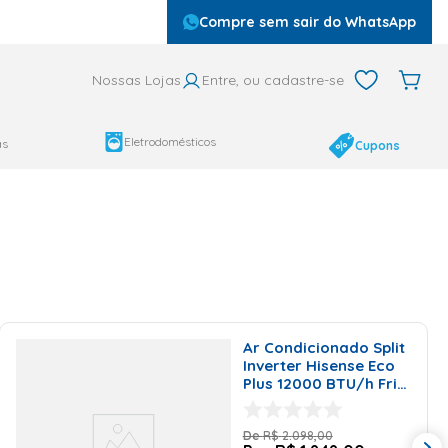
Compre sem sair do WhatsApp
Nossas Lojas
Entre, ou cadastre-se
Eletrodomésticos
as
Cupons
Ar Condicionado Split
Inverter Hisense Eco
Plus 12000 BTU/h Frio
AS-12TW2RLRCK00E -
220 Volts
R$
2
.
098
,
00