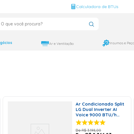
g
Calculadora de BTUs
que você procura?
CADOS
12000
gócios
Insumos e Peç
Ar e Ventilação
9000
18000
Ar Condicionado Split
LG Dual Inverter AI
Voice 9000 BTU/h
Quente e Frio S3-
W09AA31E - 220 Volts
R$
3
.
198
,
00