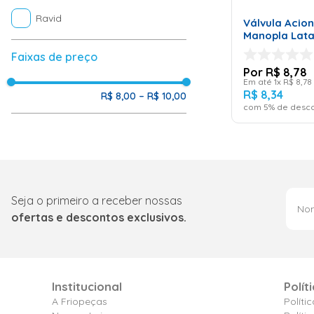
CAR
Ravid
Válvula Acio
Manopla Lata
Faixas de preço
R$
8
,
78
Em até
1
x
R$
8
,
78
R$
8
,
34
R$ 8,00
–
R$ 10,00
com
5
% de desco
Seja o primeiro a receber nossas
ofertas e descontos exclusivos.
Institucional
Polít
A Friopeças
Políti