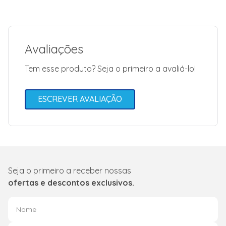
Voltagem (V)
220 Volts
Peso Líquido (kg)
53kg
Dimensões (A x L x P)
170 x 61,6 x
69,1
Avaliações
Modelo
CRB39AK
Tem esse produto? Seja o primeiro a avaliá-lo!
Capacidade Total
342 Litros
ESCREVER AVALIAÇÃO
Seja o primeiro a receber nossas
ofertas e descontos exclusivos.