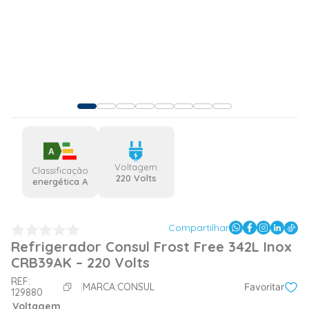
A
Voltagem
Classificação
220 Volts
energética A
Compartilhar
Refrigerador Consul Frost Free 342L Inox
CRB39AK – 220 Volts
REF:
MARCA:
CONSUL
Favoritar
129880
Voltagem