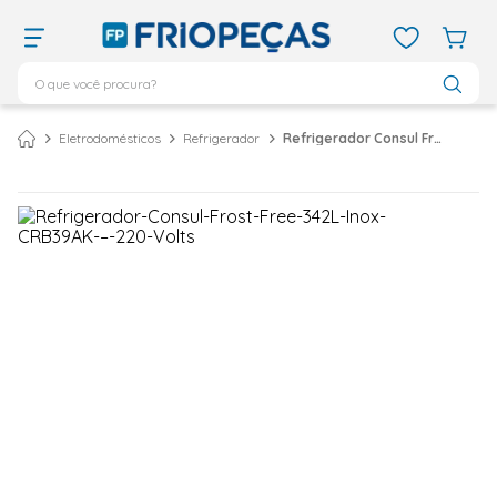
O que você procura?
TERMOS MAIS BUSCADOS
Eletrodomésticos
Refrigerador
Refrigerador Consul Frost Free 342L Inox CRB39AK – 220 Volts
ar condicionado 12000
1
º
ar condicionado 9000
2
º
ar condicionado
3
º
ar condicionado 18000
4
º
geladeira
5
º
daikin
6
º
vix
7
º
midea
8
º
743
9
º
bebedouro
10
º