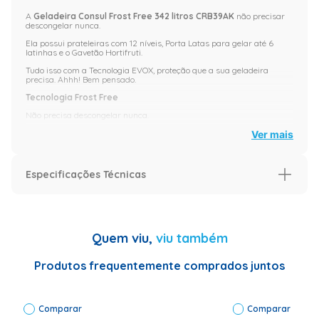
A
Geladeira Consul Frost Free 342 litros CRB39AK
não precisar
descongelar nunca.
Ela possui prateleiras com 12 níveis, Porta Latas para gelar até 6
latinhas e o Gavetão Hortifruti.
Tudo isso com a Tecnologia EVOX, proteção que a sua geladeira
precisa. Ahhh! Bem pensado.
Tecnologia Frost Free
Não precisa descongelar nunca.
Controle externo temperatura
Ver mais
Simples e intuitivo, controle a temperatura da sua geladeira com
apenas um botão, sem abrir a porta. São 4 níveis de temperatura e a
função Turbo, ideal para quando sua geladeira está bem cheia.
Especificações Técnicas
Acabamento Evox
Evox protege sua geladeira da ferrugem e corrosão com uma
Especificação
camada de zinco e uma película impermeabilizante aplicadas sobre
o aço. Tecnologia Evox com 3 anos de garantia contra ferrugem e
Garantia (Meses)
12
corrosão na porta da sua geladeira.
Quem viu,
viu também
Compartimento Extra Frio
Especificações Técnicas
Cor: Inox Porta
em aço Evox e
Produtos frequentemente comprados juntos
Gele as bebidas mais rápido e conserve melhor frios e laticínios.
laterais em
Gavetão Hortifruti
aço pintado
na cor cinza.
Deixa suas frutas, verduras e legumes organizados, mantendo-os
Comparar
Cor Inox não
Comparar
fresquinhos.