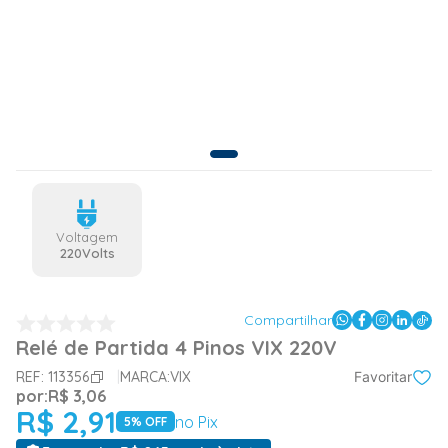
Voltagem
220Volts
Compartilhar
Relé de Partida 4 Pinos VIX 220V
REF:
113356
MARCA:
VIX
Favoritar
por:
R$
3
,
06
R$
2
,
91
no Pix
5
% OFF