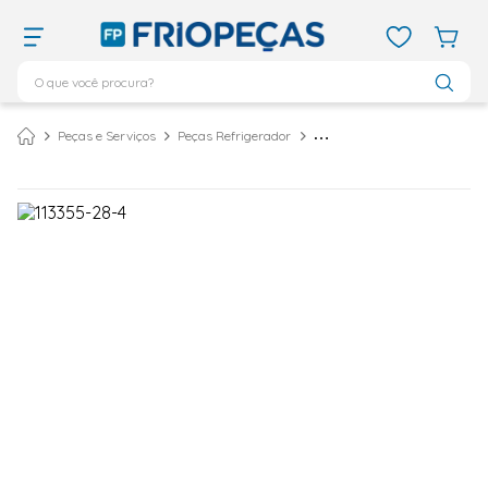
O que você procura?
TERMOS MAIS BUSCADOS
Peças e Serviços
Peças Refrigerador
Relé de Partida 4 Pinos VIX 220V
ar condicionado 12000
1
º
ar condicionado 9000
2
º
ar condicionado
3
º
ar condicionado 18000
4
º
geladeira
5
º
daikin
6
º
vix
7
º
midea
8
º
743
9
º
bebedouro
10
º