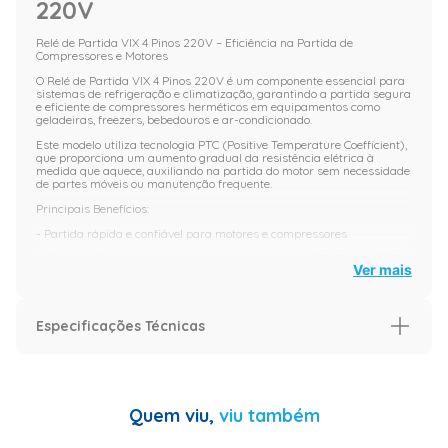
220V
Relé de Partida VIX 4 Pinos 220V – Eficiência na Partida de
Compressores e Motores
O Relé de Partida VIX 4 Pinos 220V é um componente essencial para
sistemas de refrigeração e climatização, garantindo a partida segura
e eficiente de compressores herméticos em equipamentos como
geladeiras, freezers, bebedouros e ar-condicionado.
Este modelo utiliza tecnologia PTC (Positive Temperature Coefficient),
que proporciona um aumento gradual da resistência elétrica à
medida que aquece, auxiliando na partida do motor sem necessidade
de partes móveis ou manutenção frequente.
Principais Benefícios:
- Partida rápida e confiável para motores e compressores
- Compatibilidade universal com equipamentos de 1/12HP até 1/3HP
Ver mais
- Funcionamento automático e silencioso
- Compacto e fácil de instalar
Especificações Técnicas
- Baixo consumo de energia e maior durabilidade do sistema
Especificações Técnicas:
Características
- Tensão: 220V
Código de Fábrica
F-012 220V
- Número de pinos: 4
Quem viu,
viu também
- Tipo: Relé PTC (com elemento termistor)
Garantia
3 Meses