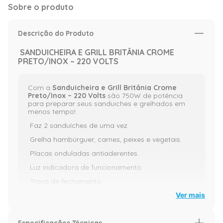
Sobre o produto
Descrição do Produto
SANDUICHEIRA E GRILL BRITÂNIA CROME
PRETO/INOX – 220 VOLTS
Com a
Sanduicheira e Grill Britânia Crome
Preto/Inox – 220 Volts
são 750W de potência
para preparar seus sanduiches e grelhados em
menos tempo!.
Faz 2 sanduíches de uma vez.
Grelha hambúrguer, carnes, peixes e vegetais.
Placas onduladas antiaderentes.
Luz indicadora de funcionamento.
Trava de fechamento.
Base antiderrapante.
Ver mais
Pode ser guardado na posição vertical.
Especificações Técnicas
Informações técnicas: