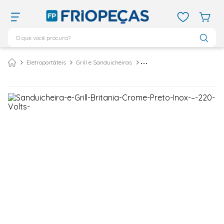
O que você procura?
TERMOS MAIS BUSCADOS
Eletroportáteis
Grill e Sanduicheiras
Sanduicheira e Grill Britânia Crome Preto/Inox – 220 Volts
ar condicionado 12000
1
º
ar condicionado 9000
2
º
ar condicionado
3
º
ar condicionado 18000
4
º
geladeira
5
º
743
6
º
daikin
7
º
vix
8
º
bebedouro
9
º
midea
10
º