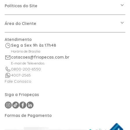
Nossas Lojas
Políticas do Site
Trabalhe Conosco
VRF
Política de Entrega
Dúvidas Frequentes
Política de Privacidade
Área do Cliente
Regras de Cupons
Política de Pagamento
Relação com Investidor
Trocas e Devoluções
Minha Conta
Atendimento
Logística
Meus Pedidos
Seg a Sex 9h às 17h48
Calculadora de BTUs
Horário de Brasília
Portal de Boletos
cotacoes@friopecas.com.br
Orçamentos
E-mail de Televendas
0800-200-6550
4007-2565
Fale Conosco
Siga a Friopeças
Formas de Pagamento