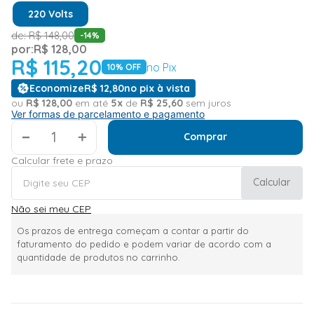
220 Volts
de:
R$
148
,
00
-
14
%
por:
R$
128
,
00
R$
115
,
20
no Pix
10
% OFF
Economize
R$
12
,
80
no pix à vista
ou
R$
128
,
00
em até
5
x
de
R$
25
,
60
sem juros
Ver formas de parcelamento e pagamento
＋
Comprar
Calcular frete e prazo
Calcular
Não sei meu CEP
Os prazos de entrega começam a contar a partir do
faturamento do pedido e podem variar de acordo com a
quantidade de produtos no carrinho.