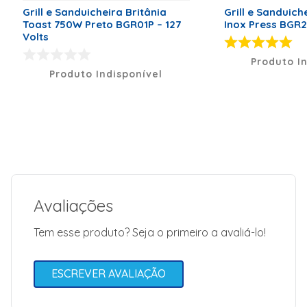
23,5
Grill e Sanduicheira Britânia
Grill e Sanduich
Toast 750W Preto BGR01P – 127
Inox Press BGR27
Modelo
Crome
Volts
Código de Fábrica
064002069
Produto I
Produto Indisponível
Peso Líquido (kg)
1,006kg
Garantia (Meses)
12
Cor
Preto/Inox
Avaliações
Tem esse produto? Seja o primeiro a avaliá-lo!
ESCREVER AVALIAÇÃO