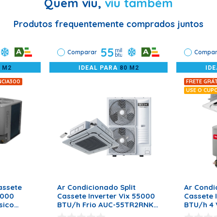
Quem viu,
viu também
el. É importante lembrar que a limpeza constante dos filtros é f
 obstruída;
Produtos frequentemente comprados juntos
a
panhada por profissionais habilitados.
55
Comparar
Compar
2 M2
IDEAL PARA
80 M2
ID
NCIA300
FRETE GRÁT
USE O CUP
RRINHO
ADICIONAR AO CARRINHO
ADICI
assete
Ar Condicionado Split
Ar Condi
5000
Cassete Inverter Vix 55000
Cassete 
sico
BTU/h Frio AUC-55TR2RNKA
BTU/h 4 
ts
- 220 Volts
TAC55CSG