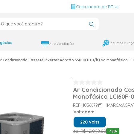
g
Calculadora de BTUs
que você procura?
CADOS
12000
gócios
Insumos e Peç
Ar e Ventilação
9000
r Condicionado Cassete Inverter Agratto 55000 BTU/h Frio Monofásico LCI
18000
Ar Condicionado Cas
Monofásico LCI60F-0
REF:
1036679
MARCA:
AGRA
Voltagem
220 Volts
de:
R$
12
.
998
,
00
-
18
%