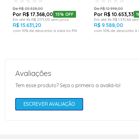
220 Volts
R$
20
.
528
,
00
R$
12
.
998
,
00
R$
17
.
368
,
00
R$
10
.
653
,
33
15%
OFF
1
Em até
8
x
R$
2
.
171
,
00
sem juros
Em até
8
x
R$
1
.
331
,
66
sem
R$
15
.
631
,
20
R$
9
.
588
,
00
com
10
% de desconto à vista no PIX
com
10
% de desconto à v
Avaliações
Tem esse produto? Seja o primeiro a avaliá-lo!
ESCREVER AVALIAÇÃO