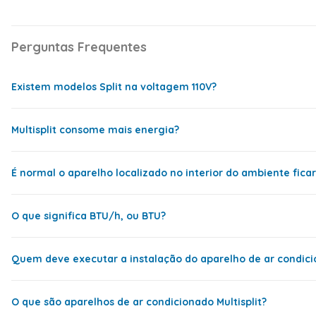
Swing
Sim
Timer
Sim
Perguntas Frequentes
Turbo
Sim
Desumidificação
Sim
Existem modelos Split na voltagem 110V?
Filtro anti-bactéria
Sim
Gás Refrigerante
R-32
Multisplit consome mais energia?
Distância Máxima entre
30 Metros
Sim, mas é bem mais comum as pessoas comprarem um model
Evaporadora e Condensadora
É normal o aparelho localizado no interior do ambiente fica
Corrente
Monofásico
Sim, consome mais energia que um Split comum. Isso ocorre
Serpentina
Cobre
esta fica funcionando com capacidade um pouco maior. Ele
O que significa BTU/h, ou BTU?
Dimensões
Pode ser um sinal de que há algo errado, como falha no sensor
Peso Condensadora
65,5 kg
Quem deve executar a instalação do aparelho de ar condic
Altura Condensadora
840 mm
BTU/h é a “Unidade Térmica Britânica por hora” – é a unida
Largura Condensadora
745 mm
O que são aparelhos de ar condicionado Multisplit?
Comprimento Condensadora
745 mm