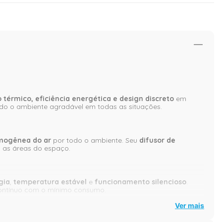
 térmico, eficiência energética e design discreto
em
endo o ambiente agradável em todas as situações.
omogênea do ar
por todo o ambiente. Seu
difusor de
s as áreas do espaço.
gia
,
temperatura estável
e
funcionamento silencioso
.
contínuo com o mínimo consumo.
Ver mais