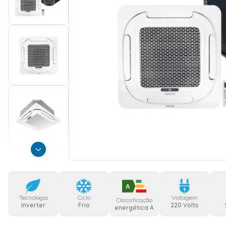
A
Tecnologia
Ciclo
Voltagem
Classificação
Inverter
Frio
220 Volts
energética A