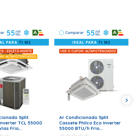
undamental para o funcionamento adequado do aparelho.
55
55
ar
Comparar
EAL PARA
71 M2
IDEAL PARA
71 M2
IS - EXCETO NORTE
USE O CUPOM: ALTAPOTENCIA300
OM: ALTAPOTENCIA300
ONAR AO CARRINHO
ADICIONAR AO CARRINHO
cionado Split
Ar Condicionado Split
Inverter TCL 55000
Cassete Philco Eco Inverter
Vias Frio
55000 BTU/h Frio
CTINV – 220 Volts
Monofásico