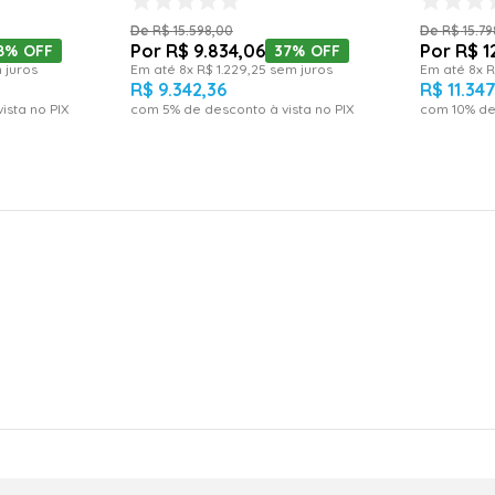
R$
15
.
598
,
00
R$
15
.
79
R$
9
.
834
,
06
R$
1
8%
OFF
37%
OFF
 juros
Em até
8
x
R$
1
.
229
,
25
sem juros
Em até
8
x
R
R$
9
.
342
,
36
R$
11
.
34
ista no PIX
com
5
% de desconto à vista no PIX
com
10
% de