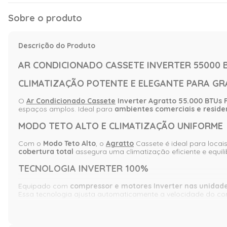
Sobre o produto
Descrição do Produto
AR CONDICIONADO CASSETE INVERTER 55000 B
CLIMATIZAÇÃO POTENTE E ELEGANTE PARA G
O
Ar Condicionado Cassete
Inverter Agratto 55.000 BTUs 
espaços amplos. Ideal para
ambientes comerciais e reside
MODO TETO ALTO E CLIMATIZAÇÃO UNIFORME
Com o
Modo Teto Alto
, o
Agratto
Cassete é ideal para loca
cobertura total
assegura uma climatização eficiente e equil
TECNOLOGIA INVERTER 100%
Equipado com
compressor e motores Inverter nas unidade
Essa tecnologia ajusta automaticamente a velocidade do co
SERPENTINA EM COBRE COM REVESTIMENTO BL