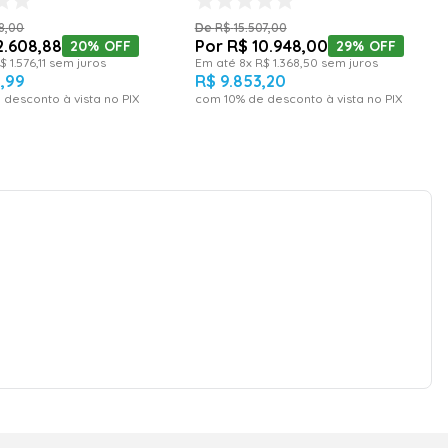
PAC60000ICFM16 – 220 Volts
8
,
00
R$
15
.
507
,
00
2
.
608
,
88
R$
10
.
948
,
00
20%
OFF
29%
OFF
$
1
.
576
,
11
sem juros
Em até
8
x
R$
1
.
368
,
50
sem juros
7
,
99
R$
9
.
853
,
20
 desconto à vista no PIX
com
10
% de desconto à vista no PIX