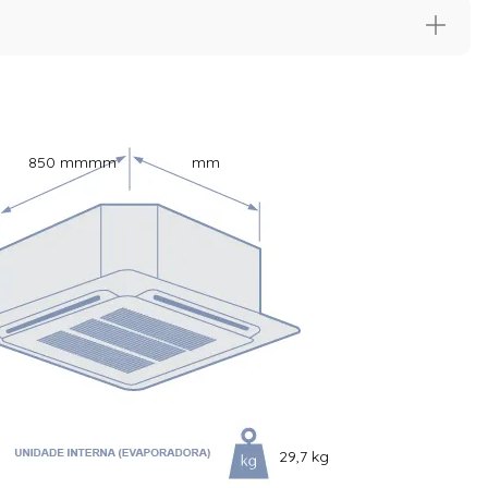
o a durabilidade do equipamento e mantendo seu
a manutenção.
850 mm
mm
mm
penho profissional, eficiência e conforto
em grandes
a e durabilidade.
29,7 kg