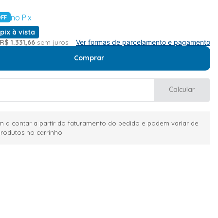
no Pix
FF
pix à vista
R$
1
.
331
,
66
sem juros
Ver formas de parcelamento e pagamento
Comprar
Calcular
 a contar a partir do faturamento do pedido e podem variar de
rodutos no carrinho.