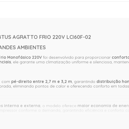
TUS AGRATTO FRIO 220V LCI60F-02
RANDES AMBIENTES
Frio Monofásico 220V
foi desenvolvido para proporcionar
conforto
nciais
, ele garante uma climatização uniforme e silenciosa, mant
is com
pé-direito entre 2,7 m e 3,2 m
, garantindo
distribuição h
ibrada, eliminando pontos de calor e oferecendo conforto em toda
s interna e externa
, o modelo oferece
maior economia de ener
mpressor conforme a demanda, garantindo eficiência e conforto 
UE FIN