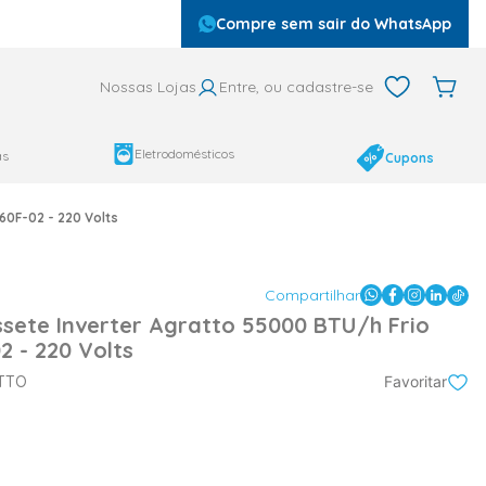
Compre sem sair do WhatsApp
Nossas Lojas
Entre, ou cadastre-se
Eletrodomésticos
as
Cupons
60F-02 - 220 Volts
Compartilhar
sete Inverter Agratto 55000 BTU/h Frio
2 - 220 Volts
TTO
Favoritar