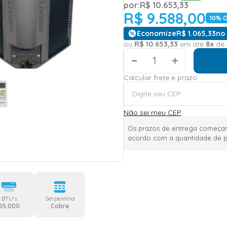
por:
R$
10
.
653
,
33
R$
9
.
588
,
00
10
% O
Economize
R$
1
.
065
,
33
no 
ou
R$
10
.
653
,
33
em até
8
x
de
＋
Calcular frete e prazo
Não sei meu CEP
Os prazos de entrega começam
acordo com a quantidade de p
BTU's
Serpentina
55.000
Cobre