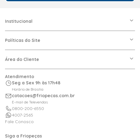
Institucional
A Friopeças
Nossas Lojas
Políticas do Site
Trabalhe Conosco
VRF
Política de Entrega
Dúvidas Frequentes
Política de Privacidade
Área do Cliente
Regras de Cupons
Política de Pagamento
Relação com Investidor
Trocas e Devoluções
Minha Conta
Atendimento
Logística
Meus Pedidos
Seg a Sex 9h às 17h48
Calculadora de BTUs
Horário de Brasília
Portal de Boletos
cotacoes@friopecas.com.br
Orçamentos
E-mail de Televendas
0800-200-6550
4007-2565
Fale Conosco
Siga a Friopeças