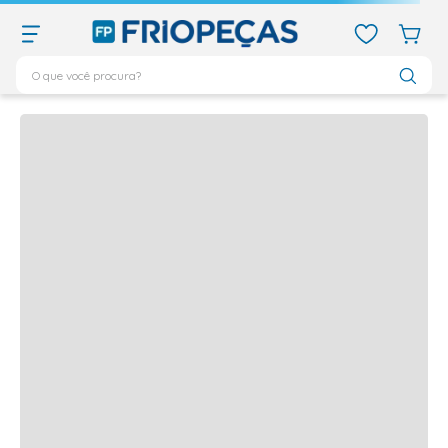
O que você procura?
Quem viu,
viu também
TERMOS MAIS BUSCADOS
Produtos frequentemente comprados juntos
ar condicionado 12000
1
º
ar condicionado 9000
2
º
ar condicionado
3
º
ar condicionado 18000
4
º
geladeira
5
º
743
6
º
daikin
7
º
vix
8
º
bebedouro
9
º
midea
10
º