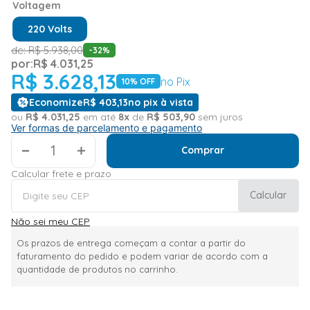
Voltagem
220 Volts
de:
R$
5
.
938
,
00
-
32
%
por:
R$
4
.
031
,
25
R$
3
.
628
,
13
no Pix
10
% OFF
Economize
R$
403
,
13
no pix à vista
ou
R$
4
.
031
,
25
em até
8
x
de
R$
503
,
90
sem juros
Ver formas de parcelamento e pagamento
＋
Comprar
Calcular frete e prazo
Calcular
Não sei meu CEP
Os prazos de entrega começam a contar a partir do
faturamento do pedido e podem variar de acordo com a
quantidade de produtos no carrinho.