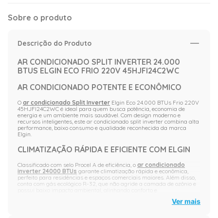
Sobre o produto
Descrição do Produto
AR CONDICIONADO SPLIT INVERTER 24.000
BTUS ELGIN ECO FRIO 220V 45HJFI24C2WC
AR CONDICIONADO POTENTE E ECONÔMICO
O
ar condicionado Split Inverter
Elgin Eco 24.000 BTUs Frio 220V
45HJFI24C2WC é ideal para quem busca potência, economia de
energia e um ambiente mais saudável. Com design moderno e
recursos inteligentes, este ar condicionado split inverter combina alta
performance, baixo consumo e qualidade reconhecida da marca
Elgin.
CLIMATIZAÇÃO RÁPIDA E EFICIENTE COM ELGIN
Classificado com selo Procel A de eficiência, o
ar condicionado
inverter 24000 BTUs
garante climatização rápida e econômica,
perfeito para residências e espaços comerciais maiores. Além disso,
conta com gás ecológico R-32, que não agride a camada de ozônio e
possui baixo impacto ambiental, alinhando conforto e
sustentabilidade.
Ver mais
MAIS TECNOLOGIA PARA SUA CASA OU