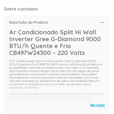
Sobre o produto
Descrição do Produto
Ar Condicionado Split Hi Wall
Inverter Gree G-Diamond 9000
BTU/h Quente e Frio
CB497W24300 – 220 Volts
O
Ar Condicionado Split Hi Wall Inverter Gree G-Diamond 9000
BTU/h Quente e Frio CB497W24300 possui sofisticação, eficiência e
durabilidade Inspirado na elegância do cisne negro, o G-Diamond
Auto Inverte
r
combina design sofisticado com tecnologia de ponta
para oferecer o máximo em conforto e desempenho. Suas aletas
fabricadas em carbono garantem mais durabilidade e um visual
refinado, enquanto as serpentinas de cobre com proteção Blackfin
aumentam a resistência contra corrosão, sendo ideais para
ambientes litorâneos.
Além da refrigeração e aquecimento eficientes, este ar-condicionado
proporciona mais saúde e economia, graças à sua avançada
tecnologia inverter, que reduz o consumo de energia sem abrir mão
do desempenho. Perfeito para quem busca sofisticação, conforto e
Ver mais
bem-estar em qualquer estação do ano.
Imagens meramente ilustrativas.