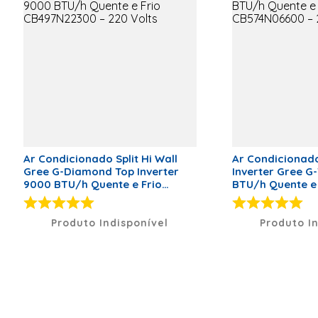
Serpentina: Cobre 
Volts Potência: 78
Máxima: 3,6A Garan
10 anos / Outras P
Vazão:
520/470/450/470/
Código De Fábrica:
CB497W24300+CB49
Quente e Frio Tipo
Condensadora: Barr
Diâmetro Da Tubul
Interligação De Su
tubo linha de líquid
Ou Diâmetro Da Tu
Ar Condicionado Split Hi Wall
Ar Condicionado 
Interligação De De
Gree G-Diamond Top Inverter
Inverter Gree G
tubo linha de gás (
9000 BTU/h Quente e Frio
BTU/h Quente e 
Preto
CB497N22300 – 220 Volts
CB574N06600 – 
Quantidade de caixas de
2
embalagem
Produto Indisponível
Produto I
Tipo de Conexão
Infra-Red
Controller
Garantia
60