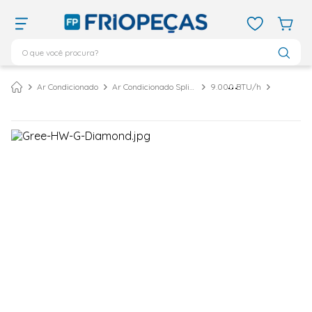
O que você procura?
TERMOS MAIS BUSCADOS
Ar Condicionado
Ar Condicionado Split Inverter
9.000 BTU/h
ar condicionado 12000
1
º
ar condicionado 9000
2
º
ar condicionado
3
º
ar condicionado 18000
4
º
geladeira
5
º
743
6
º
daikin
7
º
vix
8
º
bebedouro
9
º
midea
10
º