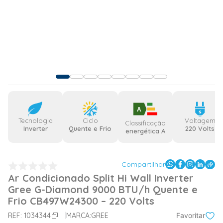
A
Tecnologia
Ciclo
Voltagem
Classificação
Inverter
Quente e Frio
220 Volts
energética A
Compartilhar
Ar Condicionado Split Hi Wall Inverter
Gree G-Diamond 9000 BTU/h Quente e
Frio CB497W24300 – 220 Volts
REF:
1034344
MARCA:
GREE
Favoritar