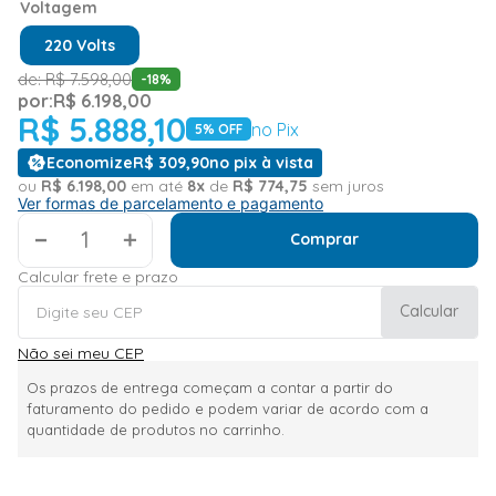
Voltagem
220 Volts
de:
R$
7
.
598
,
00
-
18
%
por:
R$
6
.
198
,
00
R$
5
.
888
,
10
no Pix
5
% OFF
Economize
R$
309
,
90
no pix à vista
ou
R$
6
.
198
,
00
em até
8
x
de
R$
774
,
75
sem juros
Ver formas de parcelamento e pagamento
＋
Comprar
Calcular frete e prazo
Calcular
Não sei meu CEP
Os prazos de entrega começam a contar a partir do
faturamento do pedido e podem variar de acordo com a
quantidade de produtos no carrinho.