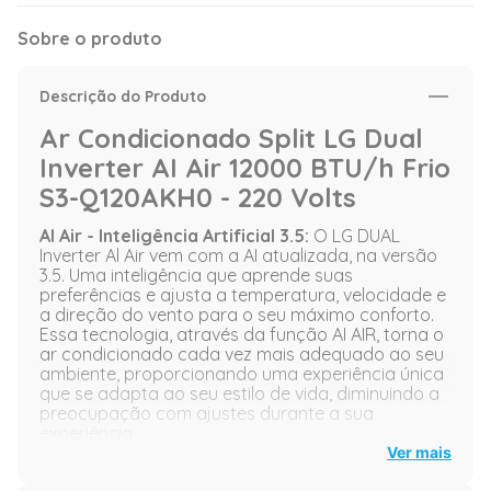
Sobre o produto
Descrição do Produto
Ar Condicionado Split LG Dual
Inverter AI Air 12000 BTU/h Frio
S3-Q120AKH0 - 220 Volts
AI Air - Inteligência Artificial 3.5:
O LG DUAL
Inverter Al Air vem com a AI atualizada, na versão
3.5. Uma inteligência que aprende suas
preferências e ajusta a temperatura, velocidade e
a direção do vento para o seu máximo conforto.
Essa tecnologia, através da função AI AIR, torna o
ar condicionado cada vez mais adequado ao seu
ambiente, proporcionando uma experiência única
que se adapta ao seu estilo de vida, diminuindo a
preocupação com ajustes durante a sua
experiência.
Ver mais
Dupla saída de Ar:
mais conforto com Soft Air e
Dual Vane Com o design exclusivo, o DUAL Inverter