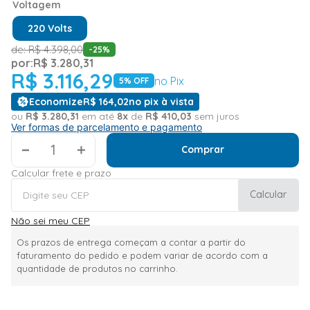
Voltagem
220 Volts
de:
R$
4
.
398
,
00
-
25
%
por:
R$
3
.
280
,
31
R$
3
.
116
,
29
no Pix
5
% OFF
Economize
R$
164
,
02
no pix à vista
ou
R$
3
.
280
,
31
em até
8
x
de
R$
410
,
03
sem juros
Ver formas de parcelamento e pagamento
＋
Comprar
Calcular frete e prazo
Calcular
Não sei meu CEP
Os prazos de entrega começam a contar a partir do
faturamento do pedido e podem variar de acordo com a
quantidade de produtos no carrinho.