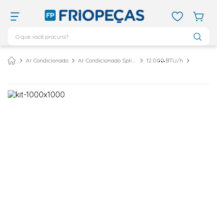
O que você procura?
TERMOS MAIS BUSCADOS
Ar Condicionado
Ar Condicionado Split Inverter
12.000 BTU/h
ar condicionado 12000
1
º
ar condicionado 9000
2
º
ar condicionado
3
º
ar condicionado 18000
4
º
vix
5
º
geladeira
6
º
daikin
7
º
midea
8
º
bebedouro
9
º
tubo cobre
10
º