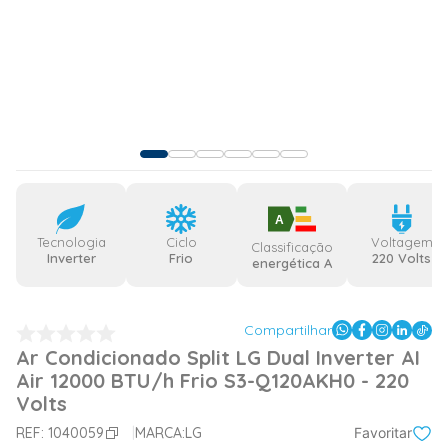
A
Tecnologia
Ciclo
Voltagem
Classificação
Inverter
Frio
220 Volts
energética A
Compartilhar
Ar Condicionado Split LG Dual Inverter AI
Air 12000 BTU/h Frio S3-Q120AKH0 - 220
Volts
REF:
1040059
MARCA:
LG
Favoritar