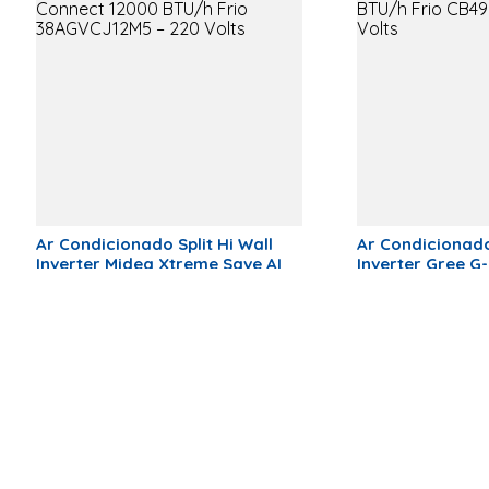
Filtro anti-bactéria
Sim
Gás Refrigerante
R-32
Distância Máxima entre
15 Metros
Evaporadora e Condensadora
Corrente
Monofásico
Serpentina
Cobre
Potência Refrigeração (W)
1010 W
Consumo (W)
382,5
Ar Condicionado Split Hi Wall
Ar Condicionado 
kWh/Ano
Inverter Midea Xtreme Save AI
Inverter Gree 
Connect 12000 BTU/h Frio
BTU/h Frio CB4
Tecnologia Wi-fi
Sim
38AGVCJ12M5 – 220 Volts
Volts
Produto Indisponível
Produto I
Anatel
02199-23-
00574
Dimensões
Peso Evaporadora
9,3kg
Altura Evaporadora
307 mm
Largura Evaporadora
799 mm