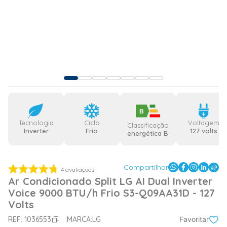
B
Tecnologia
Ciclo
Voltagem
Classificação
Inverter
Frio
127 volts
energética B
Compartilhar
4
avaliações
Ar Condicionado Split LG AI Dual Inverter
Voice 9000 BTU/h Frio S3-Q09AA31D - 127
Volts
REF:
1036553
MARCA:
LG
Favoritar