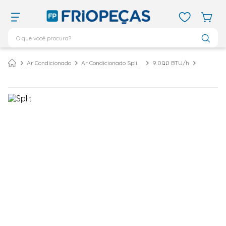
O que você procura?
TERMOS MAIS BUSCADOS
Ar Condicionado
Ar Condicionado Split Inverter
9.000 BTU/h
ar condicionado 12000
1
º
ar condicionado 9000
2
º
ar condicionado
3
º
ar condicionado 18000
4
º
geladeira
5
º
daikin
6
º
vix
7
º
midea
8
º
743
9
º
bebedouro
10
º