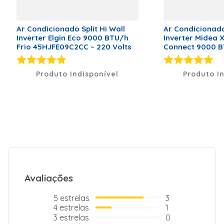
Largura Evaporadora
754 mm
Comprimento Evaporadora
189 mm
Ar Condicionado Split Hi Wall
Ar Condicionado 
Inverter Elgin Eco 9000 BTU/h
Inverter Midea 
Peso Condensadora
20,3 kg
Frio 45HJFE09C2CC – 220 Volts
Connect 9000 B
38AGVCJ09M5 – 
Altura Condensadora
495 mm
Produto Indisponível
Produto I
Largura Condensadora
717 mm
Comprimento Condensadora
230 mm
Especificação
Quantidade de caixas de
2
embalagem
Tipo de Conexão
Infra-Red
Controller
Modelo
VOICE
Avaliações
Tipo de Alimentação
Corrente
doméstica
5
estrelas
3
4
estrelas
1
Garantia
3
estrelas
0