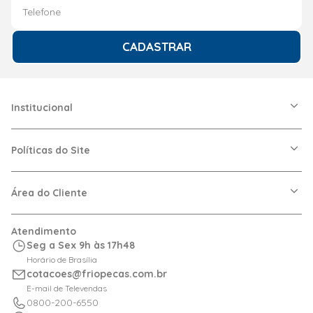
CADASTRAR
Institucional
A Friopeças
Nossas Lojas
Políticas do Site
Trabalhe Conosco
VRF
Política de Entrega
Dúvidas Frequentes
Política de Privacidade
Área do Cliente
Regras de Cupons
Política de Pagamento
Relação com Investidor
Trocas e Devoluções
Minha Conta
Atendimento
Logística
Meus Pedidos
Seg a Sex 9h às 17h48
Calculadora de BTUs
Horário de Brasília
Portal de Boletos
cotacoes@friopecas.com.br
Orçamentos
E-mail de Televendas
0800-200-6550