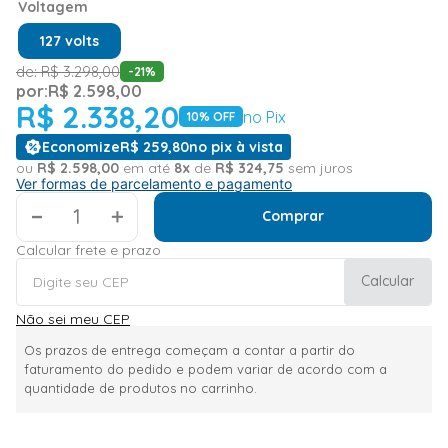
Voltagem
127 volts
de:
R$
3
.
298
,
00
-
21
%
por:
R$
2
.
598
,
00
R$
2
.
338
,
20
no Pix
10
% OFF
Economize
R$
259
,
80
no pix à vista
ou
R$
2
.
598
,
00
em até
8
x
de
R$
324
,
75
sem juros
Ver formas de parcelamento e pagamento
＋
Comprar
Calcular frete e prazo
Calcular
Não sei meu CEP
Os prazos de entrega começam a contar a partir do
faturamento do pedido e podem variar de acordo com a
quantidade de produtos no carrinho.