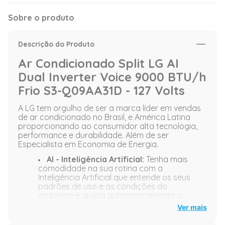
Sobre o produto
Descrição do Produto
Ar Condicionado Split LG AI
Dual Inverter Voice 9000 BTU/h
Frio S3-Q09AA31D - 127 Volts
A LG tem orgulho de ser a marca líder em vendas
de ar condicionado no Brasil, e América Latina
proporcionando ao consumidor alta tecnologia,
performance e durabilidade. Além de ser
Especialista em Economia de Energia.
AI - Inteligência Artificial:
Tenha mais
comodidade na sua rotina com a
Inteligência Artificial que entende os seus
padrões de uso e as condições do
ambiente e ajusta automaticamente a
climatização perfeita para você.
Ver mais
Wi-fi Integrado e Pronto para usar:
O