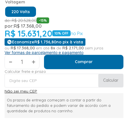
Voltagem
220 Volts
de:
R$
20
.
528
,
00
-
15
%
por:
R$
17
.
368
,
00
R$
15
.
631
,
20
no Pix
10
% OFF
Economize
R$
1
.
736
,
80
no pix à vista
ou
R$
17
.
368
,
00
em até
8
x
de
R$
2
.
171
,
00
sem juros
Ver formas de parcelamento e pagamento
＋
Comprar
Calcular frete e prazo
Calcular
Não sei meu CEP
Os prazos de entrega começam a contar a partir do
faturamento do pedido e podem variar de acordo com a
quantidade de produtos no carrinho.