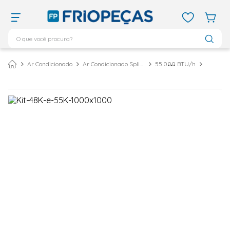
O que você procura?
TERMOS MAIS BUSCADOS
Ar Condicionado
Ar Condicionado Split Cassete
55.000 BTU/h
ar condicionado 12000
1
º
ar condicionado 9000
2
º
ar condicionado
3
º
ar condicionado 18000
4
º
geladeira
5
º
vix
6
º
daikin
7
º
midea
8
º
bebedouro
9
º
tubo cobre
10
º