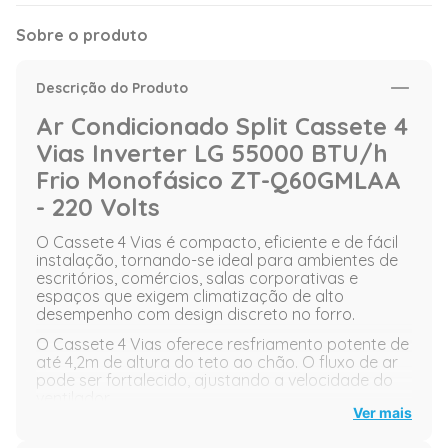
Sobre o produto
Descrição do Produto
Ar Condicionado Split Cassete 4
Vias Inverter LG 55000 BTU/h
Frio Monofásico ZT-Q60GMLAA
- 220 Volts
O Cassete 4 Vias é compacto, eficiente e de fácil
instalação, tornando-se ideal para ambientes de
escritórios, comércios, salas corporativas e
espaços que exigem climatização de alto
desempenho com design discreto no forro.
O Cassete 4 Vias oferece resfriamento potente de
até 4,2m de altura do teto ao chão. O fluxo de ar
pode ser fortalecido, ajustando a velocidade do
ventilador.
Ver mais
Inteligente é simplificar sua rotina: Monitore o
consumo de energia e controle o seu aparelho