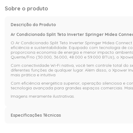
Sobre o produto
Descrição do Produto
Ar Condicionado Split Teto Inverter Springer Midea Conn
O Ar Condicionado Split Teto Inverter Springer Midea Conn
eficiência e sustentabilidade. Equipado com tecnologia de co
proporciona economia de energia e menor impacto ambiental,
Quente/Frio (30.000, 36.000, 48.000 e 59.000 BTUs), o Xpowe
Com conectividade Wi-Fi nativa, você tem controle total do se
diferentes funções de qualquer lugar. Além disso, o Xpower 
mais prática e intuitiva
Com eficiência energética superior, operação silenciosa e c
tecnologia avançada para grandes espaços comerciais. Mais 
Imagens meramente ilustrativas.
Especificações Técnicas
Características