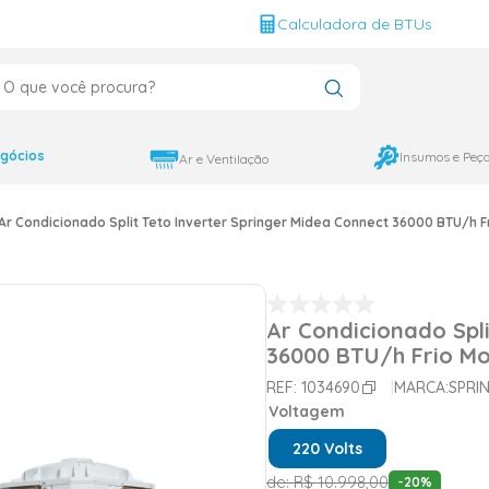
g
Calculadora de BTUs
que você procura?
CADOS
12000
gócios
Insumos e Peç
Ar e Ventilação
9000
Ar Condicionado Split Teto Inverter Springer Midea Connect 36000 BTU/h 
18000
Ar Condicionado Spl
36000 BTU/h Frio M
REF:
1034690
MARCA:
SPRI
Voltagem
220 Volts
de:
R$
10
.
998
,
00
-
20
%