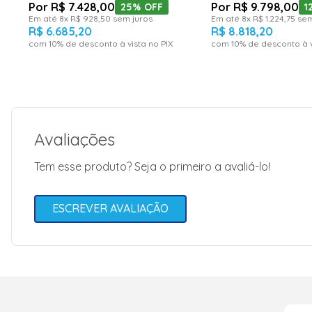
R$
7
.
428
,
00
R$
9
.
798
,
00
25%
OFF
1
Em até
8
x
R$
928
,
50
sem juros
Em até
8
x
R$
1
.
224
,
75
sem
R$
6
.
685
,
20
R$
8
.
818
,
20
com
10
% de desconto à vista no PIX
com
10
% de desconto à v
Avaliações
Tem esse produto? Seja o primeiro a avaliá-lo!
ESCREVER AVALIAÇÃO