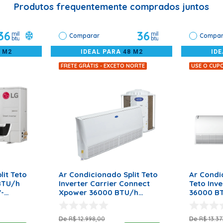
 obstruída;
Produtos frequentemente comprados juntos
panhada por profissionais habilitados.
36
36
Comparar
Compar
8 M2
IDEAL PARA
48 M2
ID
FRETE GRÁTIS - EXCETO NORTE
USE O CUP
RRINHO
ADICIONAR AO CARRINHO
ADICI
lit Teto
Ar Condicionado Split Teto
Ar Condi
 BTU/h
Inverter Carrier Connect
Teto Inve
V-
Xpower 36000 BTU/h
36000 BT
lts
Quente e Frio Monofásico -
Monofás
220 Volts
220 Volt
R$
12
.
998
,
00
R$
13
.
37