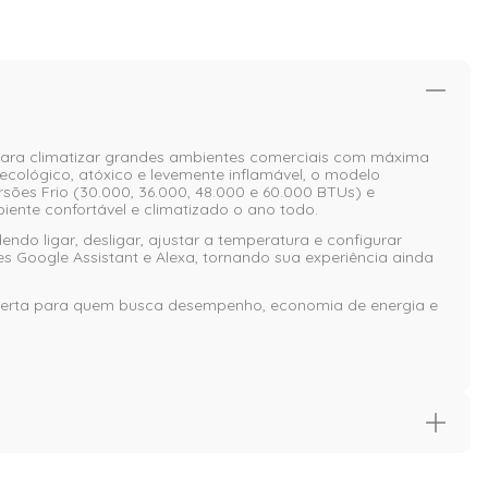
 para climatizar grandes ambientes comerciais com máxima
 ecológico, atóxico e levemente inflamável, o modelo
ões Frio (30.000, 36.000, 48.000 e 60.000 BTUs) e
iente confortável e climatizado o ano todo.
ndo ligar, desligar, ajustar a temperatura e configurar
s Google Assistant e Alexa, tornando sua experiência ainda
ha certa para quem busca desempenho, economia de energia e