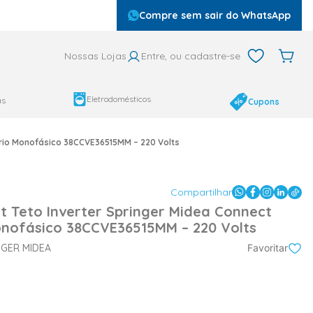
Compre sem sair do WhatsApp
Nossas Lojas
Entre, ou cadastre-se
Eletrodomésticos
as
Cupons
Frio Monofásico 38CCVE36515MM – 220 Volts
Compartilhar
it Teto Inverter Springer Midea Connect
onofásico 38CCVE36515MM – 220 Volts
NGER MIDEA
Favoritar