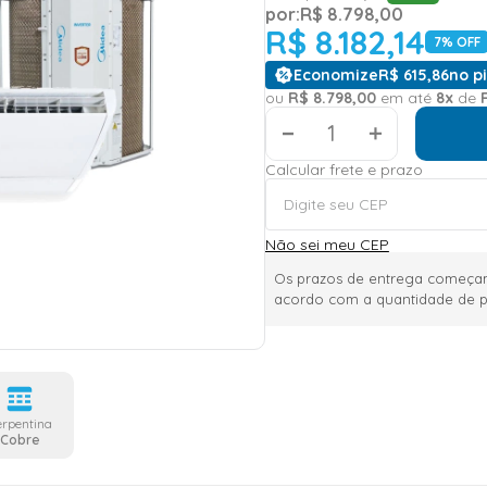
por:
R$
8
.
798
,
00
R$
8
.
182
,
14
7
% OFF
Economize
R$
615
,
86
no pi
ou
R$
8
.
798
,
00
em até
8
x
de
＋
Calcular frete e prazo
Não sei meu CEP
Os prazos de entrega começam
acordo com a quantidade de p
erpentina
Cobre