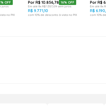
R$
10
.
856
,
78
R$
6
2%
OFF
16%
OFF
 juros
Em até
8
x
R$
1
.
357
,
09
sem juros
Em até
8
x
R
R$
9
.
771
,
10
R$
6
.
190
ista no PIX
com
10
% de desconto à vista no PIX
com
10
% de