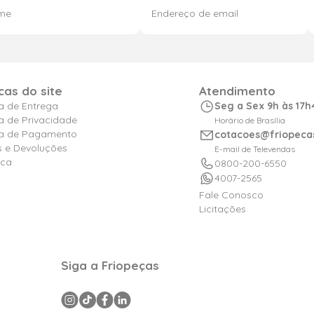
icas do site
Atendimento
ca de Entrega
Seg a Sex 9h às 17h
ca de Privacidade
Horário de Brasília
ica de Pagamento
cotacoes@friopeca
s e Devoluções
E-mail de Televendas
ica
0800-200-6550
4007-2565
Fale Conosco
Licitações
Siga a Friopeças