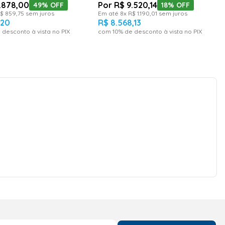
.
878
,
00
R$
9
.
520
,
14
49%
OFF
18%
OFF
$
859
,
75
sem juros
Em até
8
x
R$
1
.
190
,
01
sem juros
,
20
R$
8
.
568
,
13
 desconto à vista no PIX
com
10
% de desconto à vista no PIX