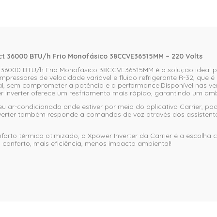
ect 36000 BTU/h Frio Monofásico 38CCVE36515MM – 220 Volts
ect 36000 BTU/h Frio Monofásico 38CCVE36515MM é a solução ideal
mpressores de velocidade variável e fluido refrigerante R-32, que é
 sem comprometer a potência e a performance.Disponível nas vers
r Inverter oferece um resfriamento mais rápido, garantindo um amb
u ar-condicionado onde estiver por meio do aplicativo Carrier, pode
Inverter também responde a comandos de voz através dos assistente
onforto térmico otimizado, o Xpower Inverter da Carrier é a escol
conforto, mais eficiência, menos impacto ambiental!