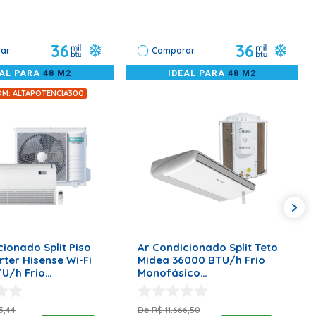
36
36
ar
Comparar
EAL PARA
48 M2
IDEAL PARA
48 M2
OM: ALTAPOTENCIA300
ONAR AO CARRINHO
ADICIONAR AO CARRINHO
cionado Split Piso
Ar Condicionado Split Teto
rter Hisense Wi-Fi
Midea 36000 BTU/h Frio
U/h Frio
Monofásico
ico AUW-36T4RKC –
38CCVD36515MM – 220 Volts
s
3
,
44
R$
11
.
666
,
50