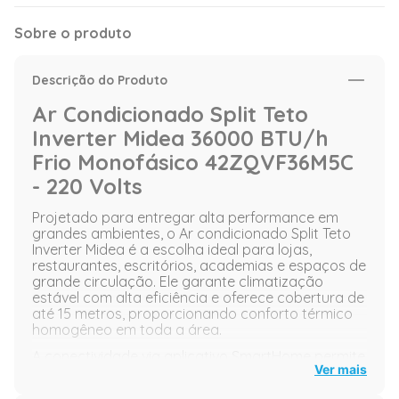
Sobre o produto
Descrição do Produto
Ar Condicionado Split Teto
Inverter Midea 36000 BTU/h
Frio Monofásico 42ZQVF36M5C
- 220 Volts
Projetado para entregar alta performance em
grandes ambientes, o Ar condicionado Split Teto
Inverter Midea é a escolha ideal para lojas,
restaurantes, escritórios, academias e espaços de
grande circulação. Ele garante climatização
estável com alta eficiência e oferece cobertura de
até 15 metros, proporcionando conforto térmico
homogêneo em toda a área.
A conectividade via aplicativo SmartHome permite
Ver mais
ajustar a climatização em tempo real de qualquer
lugar, além de oferecer recursos como Comando