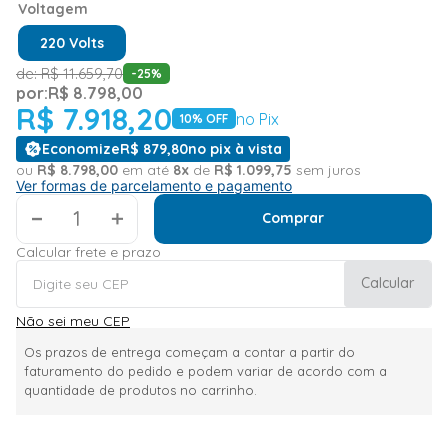
Voltagem
220 Volts
de:
R$
11
.
659
,
70
-
25
%
por:
R$
8
.
798
,
00
R$
7
.
918
,
20
no Pix
10
% OFF
Economize
R$
879
,
80
no pix à vista
ou
R$
8
.
798
,
00
em até
8
x
de
R$
1
.
099
,
75
sem juros
Ver formas de parcelamento e pagamento
＋
Comprar
Calcular frete e prazo
Calcular
Não sei meu CEP
Os prazos de entrega começam a contar a partir do
faturamento do pedido e podem variar de acordo com a
quantidade de produtos no carrinho.