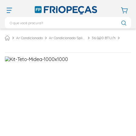
O que você procura?
TERMOS MAIS BUSCADOS
Ar Condicionado
Ar Condicionado Split Piso Teto
36.000 BTU/h
ar condicionado 12000
1
º
ar condicionado 9000
2
º
ar condicionado
3
º
ar condicionado 18000
4
º
geladeira
5
º
daikin
6
º
vix
7
º
743
8
º
bebedouro
9
º
midea
10
º