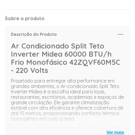
Sobre o produto
Descrição do Produto
Ar Condicionado Split Teto
Inverter Midea 60000 BTU/h
Frio Monofásico 42ZQVF60M5C
- 220 Volts
Projetado para entregar alta performance em
grandes ambientes, o Ar-condicionado Split Teto
Inverter Midea é a escolha ideal para lojas,
restaurantes, escritórios, academias e espaços de
grande circulação. Ele garante climatização
estável com alta eficiência e oferece cobertura de
até 15 metros, proporcionando conforto térmico
homogêneo em toda a área.
A conectividade via aplicativo SmartHome permite
Ver mais
ajustar a climatização em tempo real de qualquer