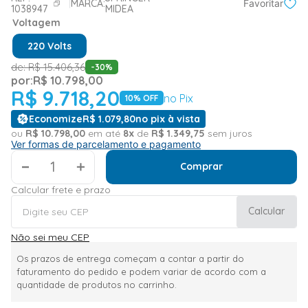
MARCA:
Favoritar
1038947
MIDEA
Voltagem
220 Volts
de:
R$
15
.
406
,
36
-
30
%
por:
R$
10
.
798
,
00
R$
9
.
718
,
20
no Pix
10
% OFF
Economize
R$
1
.
079
,
80
no pix à vista
ou
R$
10
.
798
,
00
em até
8
x
de
R$
1
.
349
,
75
sem juros
Ver formas de parcelamento e pagamento
＋
Comprar
Calcular frete e prazo
Calcular
Não sei meu CEP
Os prazos de entrega começam a contar a partir do
faturamento do pedido e podem variar de acordo com a
quantidade de produtos no carrinho.