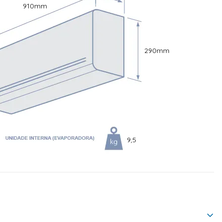
910
mm
290
mm
9,5