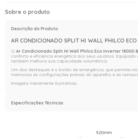
Sobre o produto
Descrição do Produto
AR CONDICIONADO SPLIT HI WALL PHILCO ECO
O
Ar Condicionado Split Hi Wall Philco Eco Inverter 1800
conforto e eficiência energética aos seus usuários. Equipad
também melhora sua capacidade volumétrica.
Um dos destaques é o botão de emergência, que permite inici
memoriza as configurações prévias do aparelho e as restaur
Imagens meramente ilustrativas.
Especificações Técnicas
Características
Capacidade (BTU/h)
18.000 BTU
520
mm
Voltagem
220 Volts