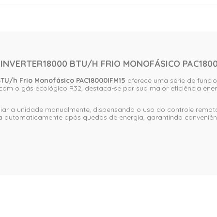
 INVERTER18000 BTU/H FRIO MONOFÁSICO PAC1800
0 BTU/h Frio Monofásico PAC18000IFM15
oferece uma série de func
o com o gás ecológico R32, destaca-se por sua maior eficiência en
ar a unidade manualmente, dispensando o uso do controle remoto e
a automaticamente após quedas de energia, garantindo conveniênc