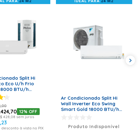
EAL PARA
24 M2
IDEAL PARA
24 M2
ONAR AO CARRINHO
cionado Split Hi
co Eco U/h Frio
 18000 BTU/h
ico PAC18000IFM15
Ar Condicionado Split Hi
ts
Wall Inverter Eco Swing
8
,
00
Smart Gold 18000 BTU/h
.
424
,
70
12%
OFF
Frio RKP18S5VL – 220 Volts
$
428
,
08
sem juros
2
,
23
Produto Indisponível
 desconto à vista no PIX