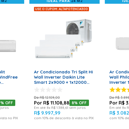
4 M2
IDEAL PARA
24 M2
ID
USE O CUPOM: ALTAPOTENCIA300
RRINHO
ADICIONAR AO CARRINHO
ADICI
lit
Ar Condicionado Tri Split Hi
Ar Condi
WindFree
Wall Inverter Daikin Lite
Wall Phil
o
Smart 2x9000 + 1x12000
Inverter
 220
BTU/h Frio 3MKC18S5VL –
Monofás
220 Volts
– 220 Vol
R$
12
.
109
,
00
R$
3
.
89
R$
11
.
108
,
88
R$
3
1%
OFF
8%
OFF
juros
Em até
8
x
R$
1
.
388
,
61
sem juros
Em até
8
x
R
R$
9
.
997
,
99
R$
3
.
08
ista no PIX
com
10
% de desconto à vista no PIX
com
10
% de