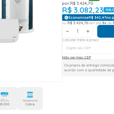
por:
R$
3
.
424
,
70
R$
3
.
082
,
23
10
% 
Economize
R$
342
,
47
no p
ou
R$
3
.
424
,
70
em até
8
x
de
＋
Calcular frete e prazo
Não sei meu CEP
Os prazos de entrega começam
acordo com a quantidade de p
BTU's
Serpentina
18.000
Cobre