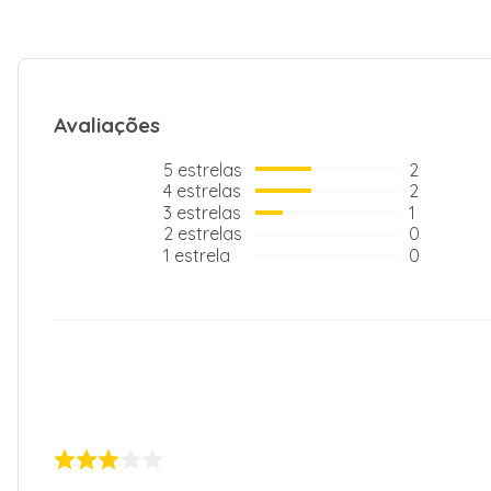
Avaliações
5
estrelas
2
4
estrelas
2
3
estrelas
1
2
estrelas
0
1
estrela
0