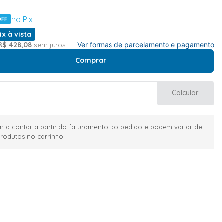
no Pix
OFF
ix à vista
R$
428
,
08
sem juros
Ver formas de parcelamento e pagamento
Comprar
Calcular
 a contar a partir do faturamento do pedido e podem variar de
rodutos no carrinho.