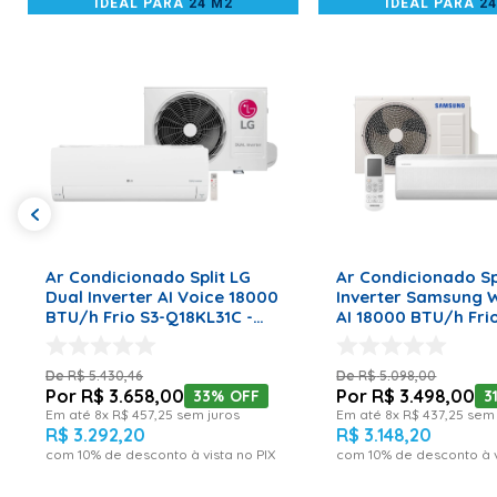
IDEAL PARA
24 M2
IDEAL PARA
2
ADICIONAR AO CARRINHO
ADICIONAR AO CA
Ar Condicionado Split LG
Ar Condicionado Sp
Dual Inverter AI Voice 18000
Inverter Samsung 
BTU/h Frio S3-Q18KL31C -
AI 18000 BTU/h Fri
220 Volts
AR60F18D1AWNAZ -
Volts
R$
5
.
430
,
46
R$
5
.
098
,
00
R$
3
.
658
,
00
R$
3
.
498
,
00
33%
OFF
3
Em até
8
x
R$
457
,
25
sem juros
Em até
8
x
R$
437
,
25
sem 
R$
3
.
292
,
20
R$
3
.
148
,
20
com
10
% de desconto à vista no PIX
com
10
% de desconto à v