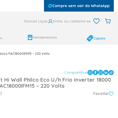
Compre sem sair do WhatsApp
Nossas Lojas
Entre, ou cadastre-se
Eletrodomésticos
as
Cupons
fásico PAC18000IFM15 – 220 Volts
Compartilhar
t Hi Wall Philco Eco U/h Frio Inverter 18000
C18000IFM15 – 220 Volts
CO
Favoritar