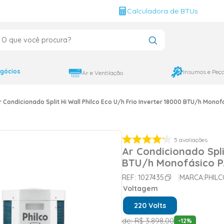
g
Calculadora de BTUs
que você procura?
CADOS
12000
gócios
Insumos e Peç
Ar e Ventilação
9000
r Condicionado Split Hi Wall Philco Eco U/h Frio Inverter 18000 BTU/h Mono
18000
5
avaliações
Ar Condicionado Spli
BTU/h Monofásico PA
REF:
1027435
MARCA:
PHIL
Voltagem
220 Volts
de:
R$
3
.
898
,
00
-
12
%