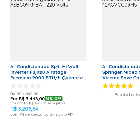
Sleep
Sim
Swing
Sim
Timer
Sim
Turbo
Sim
Desumidificação
Sim
Filtro anti-bactéria
Sim
Gás Refrigerante
R-32
Ar Condicionado Split Hi Wall
Ar Condicionado 
Inverter Fujitsu Airstage
Springer Midea 
Distância Máxima entre
15 Metros
Premium 9000 BTU/h Quente e
Xtreme Save Co
Evaporadora e Condensadora
Frio ASBG09KMBA - 220 Volts
42AGVCC09M5 - 
Corrente
Monofásico
R$
4
.
098
,
00
Produto I
Serpentina
Cobre
R$
3
.
448
,
00
16%
OFF
Em até
8
x
R$
431
,
00
sem juros
Potência Refrigeração (W)
810 W
R$
3
.
206
,
64
com
7
% de desconto à vista no PIX
Consumo (W)
376
kWh/ano
Tecnologia Wi-fi
Não