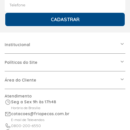
12 meses
CADASTRAR
Institucional
A Friopeças
Nossas Lojas
Políticas do Site
Trabalhe Conosco
VRF
Política de Entrega
Dúvidas Frequentes
Política de Privacidade
Área do Cliente
Regras de Cupons
Política de Pagamento
Relação com Investidor
Trocas e Devoluções
Minha Conta
Atendimento
Logística
Meus Pedidos
Seg a Sex 9h às 17h48
Calculadora de BTUs
Horário de Brasília
Portal de Boletos
cotacoes@friopecas.com.br
Orçamentos
E-mail de Televendas
0800-200-6550