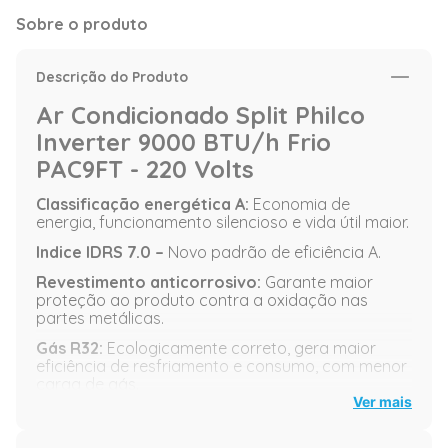
Sobre o produto
Descrição do Produto
Ar Condicionado Split Philco
Inverter 9000 BTU/h Frio
PAC9FT - 220 Volts
Classificação energética A:
Economia de
energia, funcionamento silencioso e vida útil maior.
Indice IDRS 7.0 –
Novo padrão de eficiência A.
Revestimento anticorrosivo:
Garante maior
proteção ao produto contra a oxidação nas
partes metálicas.
Gás R32:
Ecologicamente correto, gera maior
eficiência de resfriamento e consumo, com menor
carga de gás.
Ver mais
Modos de operação:
Automático, resfriar,
ventilar, desumidificar e turbo.