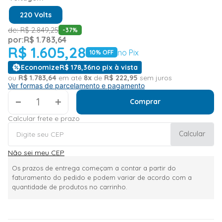
220 Volts
de:
R$
2
.
849
,
25
-
37
%
por:
R$
1
.
783
,
64
R$
1
.
605
,
28
no Pix
10
% OFF
Economize
R$
178
,
36
no pix à vista
ou
R$
1
.
783
,
64
em até
8
x
de
R$
222
,
95
sem juros
Ver formas de parcelamento e pagamento
＋
Comprar
Calcular frete e prazo
Calcular
Não sei meu CEP
Os prazos de entrega começam a contar a partir do
faturamento do pedido e podem variar de acordo com a
quantidade de produtos no carrinho.