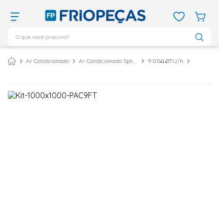
O que você procura?
TERMOS MAIS BUSCADOS
Ar Condicionado
Ar Condicionado Split Inverter
9.000 BTU/h
ar condicionado 12000
1
º
ar condicionado 9000
2
º
ar condicionado
3
º
ar condicionado 18000
4
º
geladeira
5
º
743
6
º
daikin
7
º
vix
8
º
bebedouro
9
º
midea
10
º