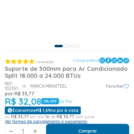
Compartilhar
1
avaliação
Suporte de 500mm para Ar Condicionado
Split 18.000 a 24.000 BTUs
REF:
MARCA:
MIRASTEEL
Favoritar
102351
por:
R$
33
,
77
R$
32
,
08
no Pix
5
% OFF
Economize
R$
1
,
69
no pix à vista
ou
R$
33
,
77
em até
1
x
de
R$
33
,
77
sem juros
Ver formas de parcelamento e pagamento
＋
Comprar