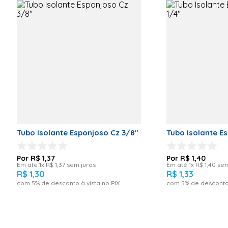
Capacidade:
Altura real: 50,00
Até 65 Kg
Altura 500mm
x Largura
Largura real: 5,00
400mm x
Comprimento
1,20 mm Cor:
Branco
Comprimento real:40,00
Garantia: 06
meses
Código de Fábrica
1000177
Código do fabricante: 1000177
Marca: Mirasteel
Tubo Isolante Esponjoso Cz 3/8"
Tubo Isolante E
Garantia: 06 meses
R$
1
,
37
R$
1
,
40
Em até
1
x
R$
1
,
37
sem juros
Em até
1
x
R$
1
,
40
sem
R$
1
,
30
R$
1
,
33
com
5
% de desconto à vista no PIX
com
5
% de desconto 
Imagens meramente ilustrativas.
___________________________________________