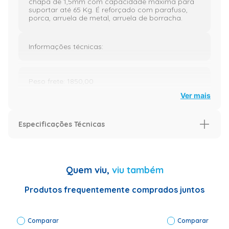
chapa de 1,5mm com capacidade máxima para
suportar até 65 Kg. É reforçado com parafuso,
porca, arruela de metal, arruela de borracha.
Informações técnicas:
Peso frete: 1850,00
Ver mais
Altura frete:50,00
Especificações Técnicas
Largura frete: 5,00
Especificação
Voltagem (V)
N/A
Comprimento frete: 40,00
Quem viu,
viu também
Informações Técnicas
Peso: 1,84 kg
Comprimento:
Produtos frequentemente comprados juntos
500 mm
Peso real: 1840,00
Espessura da
chapa: 1,20
Comparar
mm
Comparar