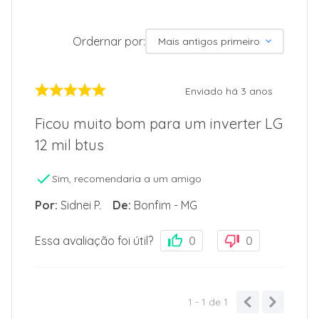
Ordernar por:
Mais antigos primeiro
Enviado há
3 anos
Ficou muito bom para um inverter LG
12 mil btus
Sim, recomendaria a um amigo
Por
:
Sidnei P.
De
:
Bonfim - MG
Essa avaliação foi útil?
0
0
1 - 1
de
1