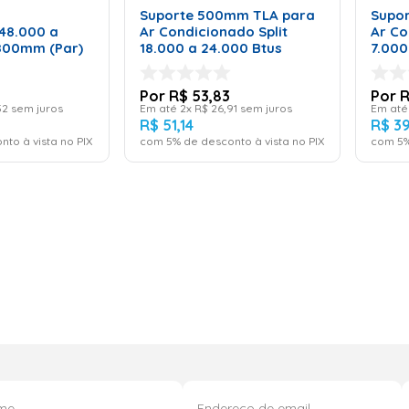
RINHO
Suporte 500mm TLA para
Supo
 48.000 a
Ar Condicionado Split
Ar Co
800mm (Par)
18.000 a 24.000 Btus
7.000
R$
53
,
83
52
sem juros
Em até
2
x
R$
26
,
91
sem juros
Em at
R$
51
,
14
R$
3
nto à vista no PIX
com
5
% de desconto à vista no PIX
com
5
%