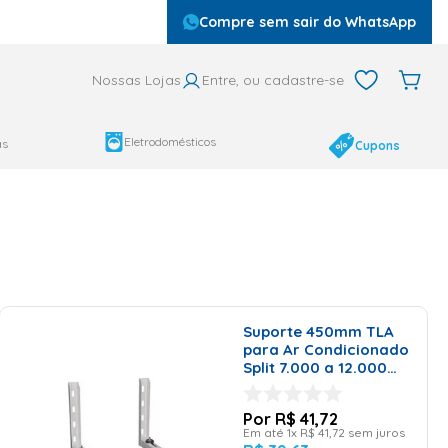
Compre sem sair do WhatsApp
Nossas Lojas
Entre, ou cadastre-se
Eletrodomésticos
as
Cupons
Suporte 450mm TLA
para Ar Condicionado
Split 7.000 a 12.000
Btus
R$
41
,
72
Em até
1
x
R$
41
,
72
sem juros