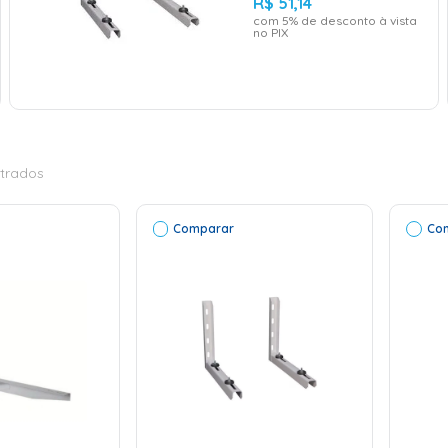
R$
51
,
14
com
5
% de desconto à vista
no PIX
trados
Comparar
Co
ADICIONAR AO
CARRINHO
ONAR AO