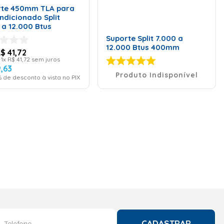
rte 450mm TLA para
ndicionado Split
 a 12.000 Btus
Suporte Split 7.000 a
12.000 Btus 400mm
R$
41
,
72
é
1
x
R$
41
,
72
sem juros
9
,
63
Produto Indisponível
 de desconto à vista no PIX
CADASTRAR