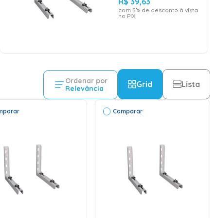
R$
39
,
63
com
5
% de desconto à vista
no PIX
Ordenar por
Grid
Lista
Relevância
mparar
Comparar
ADICIONAR AO
CARRINHO