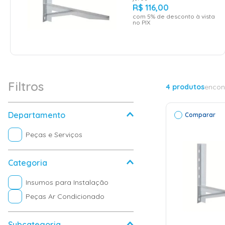
R$
116
,
00
com
5
% de desconto à vista
no PIX
Filtros
4
produtos
encon
Departamento
Comparar
Peças e Serviços
Categoria
Insumos para Instalação
Peças Ar Condicionado
ADICI
Subcategoria