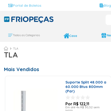
Portal de Boletos
Blo
O 
TERMOS MAIS BUS
ar condicionado 
1
º
Todas as Categorias
Ne
Casa
ar condicionado 
2
º
TLA
ar condicionado
3
º
TLA
ar condicionado 
4
º
geladeira
5
º
Mais Vendidos
743
6
º
Suporte Split 48.000 a
daikin
7
º
60.000 Btus 800mm
vix
8
º
(Par)
bebedouro
9
º
R$
122
,
11
midea
10
º
Em até
4
x
R$
30
,
52
sem
juros