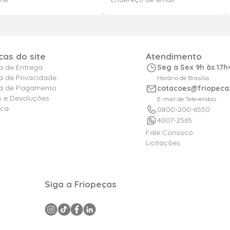
icas do site
Atendimento
ca de Entrega
Seg a Sex 9h às 17h
ca de Privacidade
Horário de Brasília
ica de Pagamento
cotacoes@friopeca
s e Devoluções
E-mail de Televendas
ica
0800-200-6550
4007-2565
Fale Conosco
Licitações
Siga a Friopeças