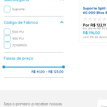
CAR
Suporte Split
Suporte
60.000 Btus 
Código de Fábrica
R$
122
,
11
Em até
4
x
R$
30
,
500 PU
R$
116
,
00
com
5
% de desco
450 PU
72169900
Faixas de preço
R$ 41,00
–
R$ 123,00
Seja o primeiro a receber nossas