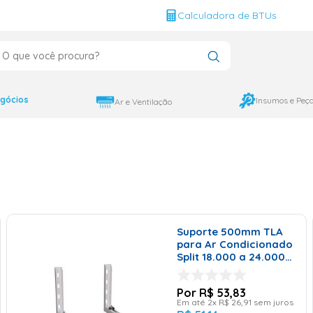
g
Calculadora de BTUs
que você procura?
CADOS
12000
gócios
Insumos e Peç
Ar e Ventilação
9000
18000
Suporte 500mm TLA
para Ar Condicionado
Split 18.000 a 24.000
Btus
R$
53
,
83
Em até
2
x
R$
26
,
91
sem juros