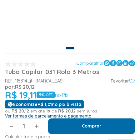
Compartilhar
Tubo Capilar 031 Rolo 3 Metros
REF:
115314
MARCA:
LEAS
Favoritar
por:
R$
20
,
12
R$
19
,
11
no Pix
5
% OFF
Economize
R$
1
,
01
no pix à vista
ou
R$
20
,
12
em até
1
x
de
R$
20
,
12
sem juros
Ver formas de parcelamento e pagamento
＋
Comprar
Calcular frete e prazo