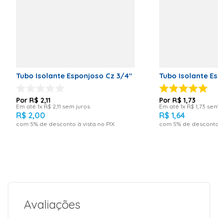
(mm):3000
Tubo Isolante Esponjoso Cz 3/4"
Tubo Isolante E
R$
2
,
11
R$
1
,
73
Em até
1
x
R$
2
,
11
sem juros
Em até
1
x
R$
1
,
73
sem
R$
2
,
00
R$
1
,
64
com
5
% de desconto à vista no PIX
com
5
% de desconto 
Avaliações