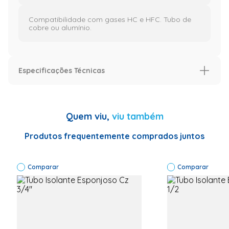
Compatibilidade com gases HC e HFC. Tubo de
cobre ou alumínio.
Especificações Técnicas
Especificação
Informações Técnicas
Marca:LEAS
Quem viu,
viu também
INDUSTRIAL
LTDA Tipo de
produto:Tubo
Produtos frequentemente comprados juntos
Código:111479
Código
Comercial:111479
Comparar
MODELO
Comparar
CAPILAR (pol) Ø
int:0,031"
MODELO
CAPILAR (mm)
Ø int :0,79
Comprimento
padrão