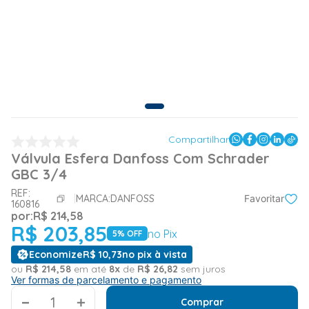
Compartilhar
Válvula Esfera Danfoss Com Schrader
GBC 3/4
REF:
MARCA:
DANFOSS
Favoritar
160816
por:
R$
214
,
58
R$
203
,
85
no Pix
5
% OFF
Economize
R$
10
,
73
no pix à vista
ou
R$
214
,
58
em até
8
x
de
R$
26
,
82
sem juros
Ver formas de parcelamento e pagamento
＋
Comprar