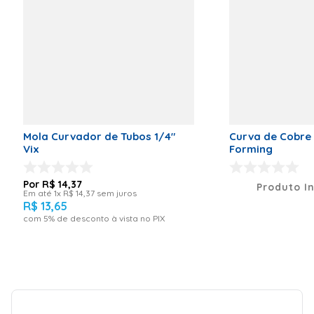
Mola Curvador de Tubos 1/4"
Curva de Cobre 
Vix
Forming
R$
14
,
37
Produto I
Em até
1
x
R$
14
,
37
sem juros
R$
13
,
65
com
5
% de desconto à vista no PIX