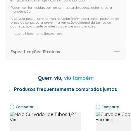
em sistemas de refrigeração e ar condicionado.
Podem ser fornecidas com ou sem porta de acesso externa para
manutenção.
A válvula possui uma tampa de vedação em peça única, podendo ser
presa ao corpo, para prevenir a remoção acidental da tampa ou
adulteração durante os intervalos entre manutenções.
Imagens Meramente Ilustrativas.
Especificações Técnicas
Especificação
Garantia (meses)
12
Quem viu,
viu também
Código de Fábrica
009L7054
Produtos frequentemente comprados juntos
Modelo
009L7054
Comparar
Comparar