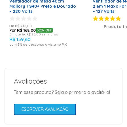
Ventilador de mesa 40cm
Ventilador de M
12 Meses
Mallory TS40+ Preto e Dourado
2 em 1 Maxx For
– 220 Volts
– 127 Volts
Dimensões (A x L x P)
59 x 38 x 31
Anatel
Anatel
R$
248
,
00
Produto I
R$
168
,
00
32%
OFF
Em até
6
x
R$
28
,
00
sem juros
R$
159
,
60
com
5
% de desconto à vista no PIX
Avaliações
Tem esse produto? Seja o primeiro a avaliá-lo!
ESCREVER AVALIAÇÃO