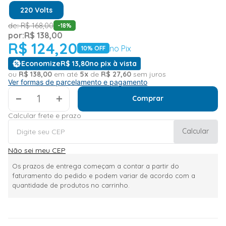
220 Volts
de:
R$
168
,
00
-
18
%
por:
R$
138
,
00
R$
124
,
20
no Pix
10
% OFF
Economize
R$
13
,
80
no pix à vista
ou
R$
138
,
00
em até
5
x
de
R$
27
,
60
sem juros
Ver formas de parcelamento e pagamento
＋
Comprar
Calcular frete e prazo
Calcular
Não sei meu CEP
Os prazos de entrega começam a contar a partir do
faturamento do pedido e podem variar de acordo com a
quantidade de produtos no carrinho.