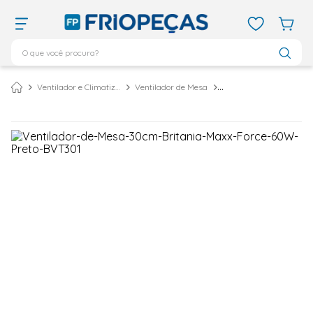
O que você procura?
TERMOS MAIS BUSCADOS
Ventilador e Climatizador De Ar
Ventilador de Mesa
ar condicionado 12000
1
º
ar condicionado 9000
2
º
ar condicionado
3
º
ar condicionado 18000
4
º
geladeira
5
º
743
6
º
daikin
7
º
vix
8
º
bebedouro
9
º
midea
10
º