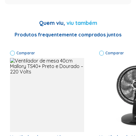
Especificação
Garantia (Meses)
12
Quem viu,
viu também
Tipo de ventilador
De mesa
Produtos frequentemente comprados juntos
Marca
Britânia
Modelo
BVT301
Comparar
Comparar
Voltagem (V)
220 Volts
Informações Técnicas
Código de
Fábrica:
33012170
Marca:
Britânia
Tipo do
Produto:
Ventilador
2 em 1
Mesa e
parede
Cor: Preto
Voltagem:
220 Volts
Garantia: