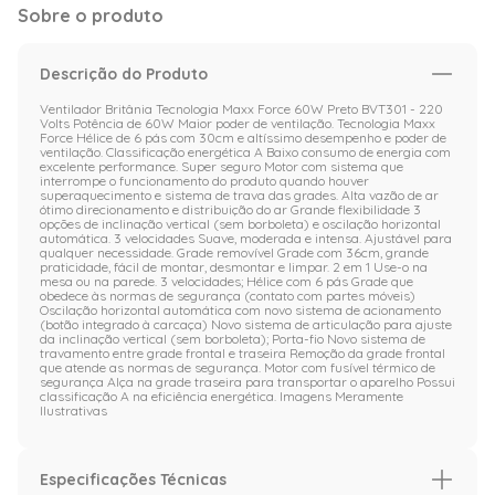
Sobre o produto
Descrição do Produto
Ventilador Britânia Tecnologia Maxx Force 60W Preto BVT301 - 220
Volts Potência de 60W Maior poder de ventilação. Tecnologia Maxx
Force Hélice de 6 pás com 30cm e altíssimo desempenho e poder de
ventilação. Classificação energética A Baixo consumo de energia com
excelente performance. Super seguro Motor com sistema que
interrompe o funcionamento do produto quando houver
superaquecimento e sistema de trava das grades. Alta vazão de ar
ótimo direcionamento e distribuição do ar Grande flexibilidade 3
opções de inclinação vertical (sem borboleta) e oscilação horizontal
automática. 3 velocidades Suave, moderada e intensa. Ajustável para
qualquer necessidade. Grade removível Grade com 36cm, grande
praticidade, fácil de montar, desmontar e limpar. 2 em 1 Use-o na
mesa ou na parede. 3 velocidades; Hélice com 6 pás Grade que
obedece às normas de segurança (contato com partes móveis)
Oscilação horizontal automática com novo sistema de acionamento
(botão integrado à carcaça) Novo sistema de articulação para ajuste
da inclinação vertical (sem borboleta); Porta-fio Novo sistema de
travamento entre grade frontal e traseira Remoção da grade frontal
que atende as normas de segurança. Motor com fusível térmico de
segurança Alça na grade traseira para transportar o aparelho Possui
classificação A na eficiência energética. Imagens Meramente
Ilustrativas
Especificações Técnicas