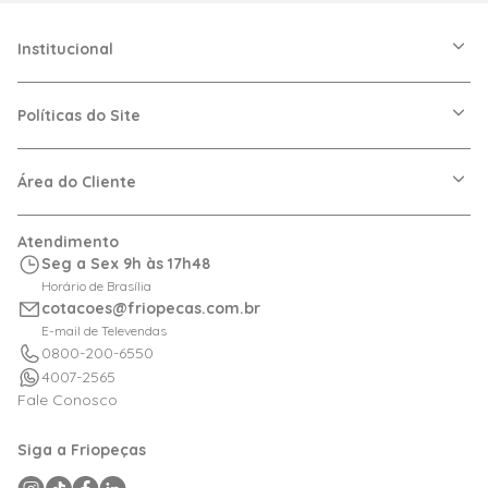
Institucional
A Friopeças
Nossas Lojas
Políticas do Site
Trabalhe Conosco
VRF
Política de Entrega
Dúvidas Frequentes
Política de Privacidade
Área do Cliente
Regras de Cupons
Política de Pagamento
Relação com Investidor
Trocas e Devoluções
Minha Conta
Atendimento
Logística
Meus Pedidos
Seg a Sex 9h às 17h48
Calculadora de BTUs
Horário de Brasília
Portal de Boletos
cotacoes@friopecas.com.br
Orçamentos
E-mail de Televendas
0800-200-6550
4007-2565
Fale Conosco
Siga a Friopeças