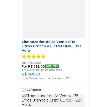
Climatizador de Ar Ventisol 16
Litros Branco e Cinza CLIN16 - 127
Volts
R$
508
,
00
R$
388
,
00
24%
OFF
Em até
8
x
R$
48
,
50
sem juros
R$
368
,
60
com
5
% de desconto à vista no PIX
Comparar