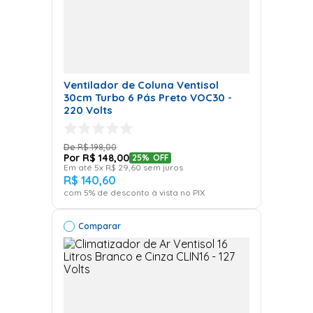
Ventilador de Coluna Ventisol
30cm Turbo 6 Pás Preto VOC30 -
220 Volts
R$
198
,
00
R$
148
,
00
25%
OFF
Em até
5
x
R$
29
,
60
sem juros
R$
140
,
60
com
5
% de desconto à vista no PIX
Comparar