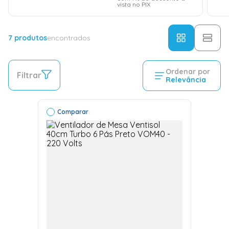
vista no PIX
7
produtos
encontrados
Ordenar por
Filtrar
Relevância
Comparar