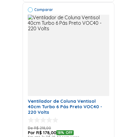
Comparar
Ventilador de Coluna Ventisol
40cm Turbo 6 Pás Preto VOC40 -
220 Volts
R$
218
,
00
R$
178
,
00
18%
OFF
Em até
7
x
R$
25
,
42
sem juros