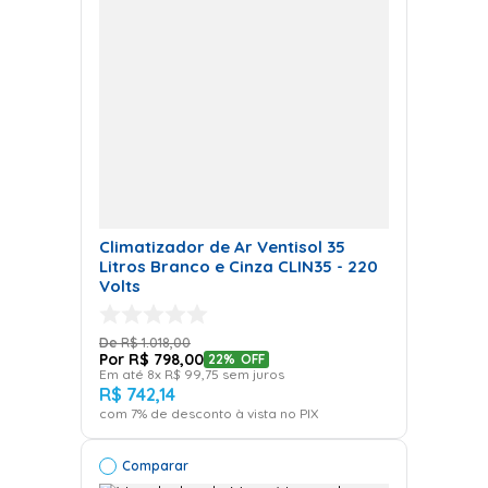
Climatizador de Ar Ventisol 35
Litros Branco e Cinza CLIN35 - 220
Volts
R$
1
.
018
,
00
R$
798
,
00
22%
OFF
Em até
8
x
R$
99
,
75
sem juros
R$
742
,
14
com
7
% de desconto à vista no PIX
Comparar