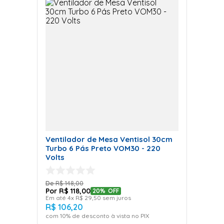
Ventilador de Mesa Ventisol 30cm
Turbo 6 Pás Preto VOM30 - 220
Volts
R$
148
,
00
R$
118
,
00
20%
OFF
Em até
4
x
R$
29
,
50
sem juros
R$
106
,
20
com
10
% de desconto à vista no PIX