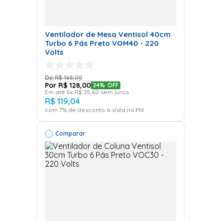
Ventilador de Mesa Ventisol 40cm
Turbo 6 Pás Preto VOM40 - 220
Volts
R$
168
,
00
R$
128
,
00
24%
OFF
Em até
5
x
R$
25
,
60
sem juros
R$
119
,
04
com
7
% de desconto à vista no PIX
Comparar