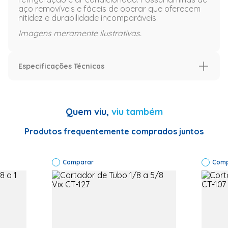
aço removíveis e fáceis de operar que oferecem
nitidez e durabilidade incomparáveis.
Imagens meramente ilustrativas.
Especificações Técnicas
Especificação
Modelo
C-174
Quem viu,
viu também
Informações Técnicas
<li>Código
de Fábrica:
Produtos frequentemente comprados juntos
C-174</li>
<li>Marca:
Vix</li>
Comparar
<li>Cor:
Comp
Preto</li>
<li>Garantia:
6 meses</li>
Código de Fábrica
C-174
Marca
Vix