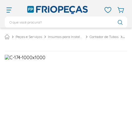
O que você procura?
TERMOS MAIS BUSCADOS
Peças e Serviços
Insumos para Instalação
Cortador de Tubos
ar condicionado 12000
1
º
ar condicionado 9000
2
º
ar condicionado
3
º
ar condicionado 18000
4
º
geladeira
5
º
daikin
6
º
vix
7
º
743
8
º
bebedouro
9
º
midea
10
º