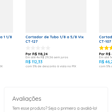
a 1 1/8
Cortador de Tubo 1/8 a 5/8 Vix
Cortad
CT-127
CT-107
R$
118
,
24
R$
Em até
4
x
R$
29
,
56
sem juros
Em até
1
R$
112
,
33
R$
46
,
IX
com
5
% de desconto à vista no PIX
com
5
% 
Avaliações
Tem esse produto? Seja o primeiro a avaliá-lo!