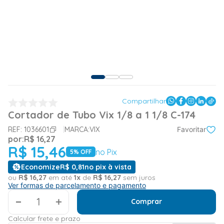
Compartilhar
Cortador de Tubo Vix 1/8 a 1 1/8 C-174
REF:
1036601
MARCA:
VIX
Favoritar
por:
R$
16
,
27
R$
15
,
46
no Pix
5
% OFF
Economize
R$
0
,
81
no pix à vista
ou
R$
16
,
27
em até
1
x
de
R$
16
,
27
sem juros
Ver formas de parcelamento e pagamento
＋
Comprar
Calcular frete e prazo