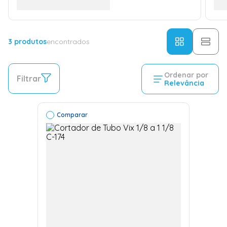
3
produtos
encontrados
Ordenar por
Filtrar
Relevância
Comparar