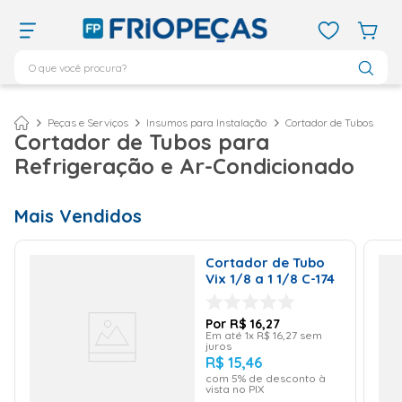
O que você procura?
TERMOS MAIS BUSCADOS
ar condicionado 12000
1
º
Peças e Serviços
Insumos para Instalação
Cortador de Tubos
Cortador de Tubos para
ar condicionado 9000
2
º
Refrigeração e Ar-Condicionado
ar condicionado
3
º
ar condicionado 18000
4
º
Mais Vendidos
geladeira
5
º
Cortador de Tubo
743
6
º
Vix 1/8 a 1 1/8 C-174
daikin
7
º
vix
8
º
R$
16
,
27
Em até
1
x
R$
16
,
27
sem
juros
bebedouro
9
º
R$
15
,
46
com
5
% de desconto à
midea
10
º
vista no PIX