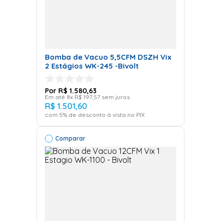
Bomba de Vacuo 5,5CFM DSZH Vix
2 Estágios WK-245 -Bivolt
R$
1
.
580
,
63
Em até
8
x
R$
197
,
57
sem juros
R$
1
.
501
,
60
com
5
% de desconto à vista no PIX
Comparar