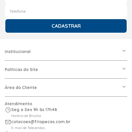
CADASTRAR
Institucional
A Friopeças
Nossas Lojas
Políticas do Site
Trabalhe Conosco
VRF
Política de Entrega
Dúvidas Frequentes
Política de Privacidade
Área do Cliente
Regras de Cupons
Política de Pagamento
Relação com Investidor
Trocas e Devoluções
Minha Conta
Atendimento
Logística
Meus Pedidos
Seg a Sex 9h às 17h48
Calculadora de BTUs
Horário de Brasília
Portal de Boletos
cotacoes@friopecas.com.br
Orçamentos
E-mail de Televendas