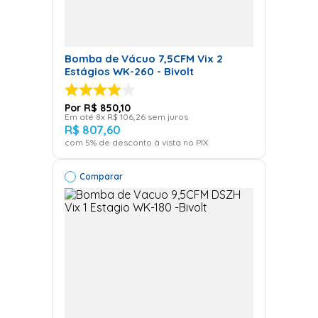
Bomba de Vácuo 7,5CFM Vix 2
Estágios WK-260 - Bivolt
R$
850
,
10
Em até
8
x
R$
106
,
26
sem juros
R$
807
,
60
com
5
% de desconto à vista no PIX
Comparar