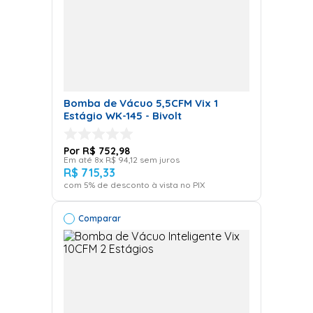
Bomba de Vácuo 5,5CFM Vix 1
Estágio WK-145 - Bivolt
R$
752
,
98
Em até
8
x
R$
94
,
12
sem juros
R$
715
,
33
com
5
% de desconto à vista no PIX
Comparar