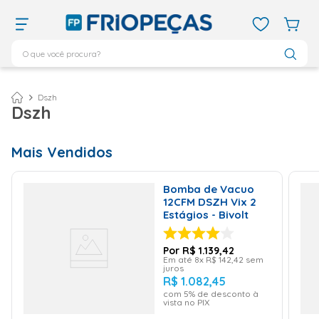
O que você procura?
TERMOS MAIS BUSCADOS
ar condicionado 12000
1
º
Dszh
Dszh
ar condicionado 9000
2
º
ar condicionado
3
º
Mais Vendidos
ar condicionado 18000
4
º
geladeira
5
º
Bomba de Vacuo
12CFM DSZH Vix 2
daikin
6
º
Estágios - Bivolt
vix
7
º
R$
1
.
139
,
42
743
8
º
Em até
8
x
R$
142
,
42
sem
juros
bebedouro
9
º
R$
1
.
082
,
45
com
5
% de desconto à
midea
10
º
vista no PIX