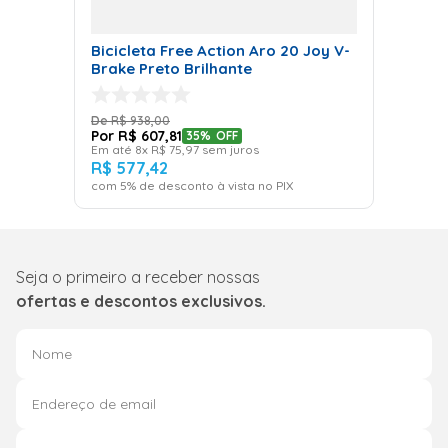
Bicicleta Free Action Aro 20 Joy V-
Brake Preto Brilhante
R$
938
,
00
R$
607
,
81
35%
OFF
Em até
8
x
R$
75
,
97
sem juros
R$
577
,
42
com
5
% de desconto à vista no PIX
Seja o primeiro a receber nossas
ofertas e descontos exclusivos.