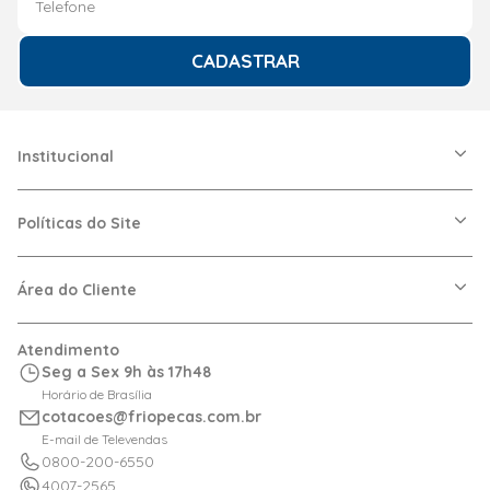
CADASTRAR
Institucional
A Friopeças
Nossas Lojas
Políticas do Site
Trabalhe Conosco
VRF
Política de Entrega
Dúvidas Frequentes
Política de Privacidade
Área do Cliente
Regras de Cupons
Política de Pagamento
Relação com Investidor
Trocas e Devoluções
Minha Conta
Atendimento
Logística
Meus Pedidos
Seg a Sex 9h às 17h48
Calculadora de BTUs
Horário de Brasília
Portal de Boletos
cotacoes@friopecas.com.br
Orçamentos
E-mail de Televendas
0800-200-6550
4007-2565