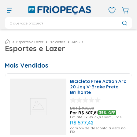
O que você procura?
TERMOS MAIS BUSCADOS
ar condicionado 12000
1
º
Esportes e Lazer
Bicicletas
Aro 20
Esportes e Lazer
ar condicionado 9000
2
º
ar condicionado
3
º
Mais Vendidos
ar condicionado 18000
4
º
geladeira
5
º
Bicicleta Free Action Aro
20 Joy V-Brake Preto
daikin
6
º
Brilhante
vix
7
º
R$
938
,
00
midea
8
º
R$
607
,
81
35%
OFF
Em até
8
x
R$
75
,
97
sem juros
743
9
º
R$
577
,
42
com
5
% de desconto à vista no
bebedouro
10
º
PIX