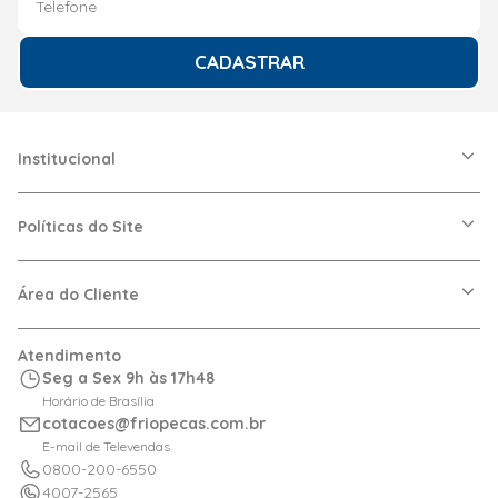
CADASTRAR
Institucional
A Friopeças
Nossas Lojas
Políticas do Site
Trabalhe Conosco
VRF
Política de Entrega
Dúvidas Frequentes
Política de Privacidade
Área do Cliente
Regras de Cupons
Política de Pagamento
Relação com Investidor
Trocas e Devoluções
Minha Conta
Atendimento
Logística
Meus Pedidos
Seg a Sex 9h às 17h48
Calculadora de BTUs
Horário de Brasília
Portal de Boletos
cotacoes@friopecas.com.br
Orçamentos
E-mail de Televendas
0800-200-6550
4007-2565