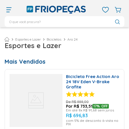
O que você procura?
TERMOS MAIS BUSCADOS
ar condicionado 12000
1
º
Esportes e Lazer
Bicicletas
Aro 24
Esportes e Lazer
ar condicionado 9000
2
º
ar condicionado
3
º
Mais Vendidos
ar condicionado 18000
4
º
vix
5
º
Bicicleta Free Action Aro
24 18V Eden V-Brake
geladeira
6
º
Grafite
daikin
7
º
R$
888
,
00
midea
8
º
R$
733
,
51
17%
OFF
Em até
8
x
R$
91
,
68
sem juros
bebedouro
9
º
R$
696
,
83
com
5
% de desconto à vista no
tubo cobre
10
º
PIX