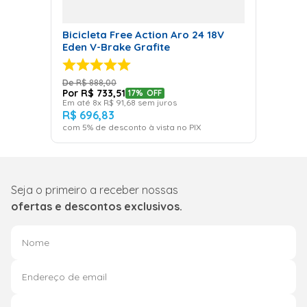
Bicicleta Free Action Aro 24 18V
Eden V-Brake Grafite
R$
888
,
00
R$
733
,
51
17%
OFF
Em até
8
x
R$
91
,
68
sem juros
R$
696
,
83
com
5
% de desconto à vista no PIX
Seja o primeiro a receber nossas
ofertas e descontos exclusivos.