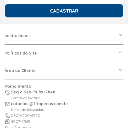
CADASTRAR
Institucional
A Friopeças
Nossas Lojas
Políticas do Site
Trabalhe Conosco
VRF
Política de Entrega
Dúvidas Frequentes
Política de Privacidade
Área do Cliente
Regras de Cupons
Política de Pagamento
Relação com Investidor
Trocas e Devoluções
Minha Conta
Atendimento
Logística
Meus Pedidos
Seg a Sex 9h às 17h48
Calculadora de BTUs
Horário de Brasília
Portal de Boletos
cotacoes@friopecas.com.br
Orçamentos
E-mail de Televendas
0800-200-6550
4007-2565
Fale Conosco