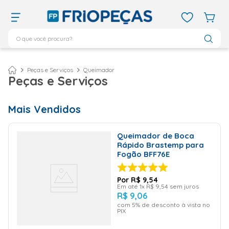
O que você procura?
TERMOS MAIS BUSCADOS
ar condicionado 12000
1
º
Peças e Serviços
Queimador
Peças e Serviços
ar condicionado 9000
2
º
ar condicionado
3
º
Mais Vendidos
ar condicionado 18000
4
º
geladeira
5
º
Queimador de Boca
Rápido Brastemp para
743
6
º
Fogão BFF76E
daikin
7
º
R$
9
,
54
vix
8
º
Em até
1
x
R$
9
,
54
sem juros
R$
9
,
06
bebedouro
9
º
com
5
% de desconto à vista no
PIX
midea
10
º