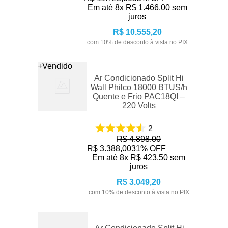
Em até
8
x
R$
1
.
466
,
00
sem
juros
R$
10
.
555
,
20
com
10
% de desconto à vista no PIX
+Vendido
Ar Condicionado Split Hi
Wall Philco 18000 BTUS/h
Quente e Frio PAC18QI –
220 Volts
2
R$
4
.
898
,
00
R$
3
.
388
,
00
31%
OFF
Em até
8
x
R$
423
,
50
sem
juros
R$
3
.
049
,
20
com
10
% de desconto à vista no PIX