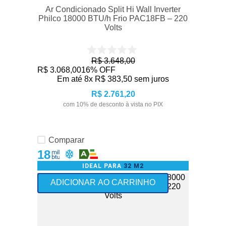
Ar Condicionado Split Hi Wall Inverter
Philco 18000 BTU/h Frio PAC18FB – 220
Volts
R$
3
.
648
,
00
R$
3
.
068
,
00
16%
OFF
Em até
8
x
R$
383
,
50
sem juros
R$
2
.
761
,
20
com
10
% de desconto à vista no PIX
Comparar
18
IDEAL PARA
32 M2
ADICIONAR AO CARRINHO