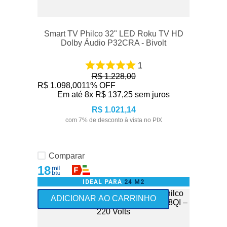
Smart TV Philco 32" LED Roku TV HD
Dolby Áudio P32CRA - Bivolt
1
R$
1
.
228
,
00
R$
1
.
098
,
00
11%
OFF
Em até
8
x
R$
137
,
25
sem juros
R$
1
.
021
,
14
com
7
% de desconto à vista no PIX
Comparar
18
IDEAL PARA
24 M2
+Vendido
ADICIONAR AO CARRINHO