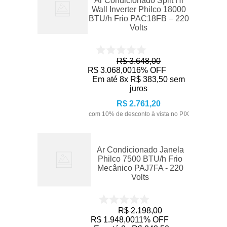
Ar Condicionado Split Hi
Wall Inverter Philco 18000
BTU/h Frio PAC18FB – 220
Volts
R$
3
.
648
,
00
R$
3
.
068
,
00
16%
OFF
Em até
8
x
R$
383
,
50
sem
juros
R$
2
.
761
,
20
com
10
% de desconto à vista no PIX
Ar Condicionado Janela
Philco 7500 BTU/h Frio
Mecânico PAJ7FA - 220
Volts
R$
2
.
198
,
00
R$
1
.
948
,
00
11%
OFF