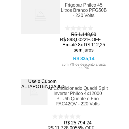
Frigobar Philco 45
Litros Branco PFG50B
- 220 Volts
R$
1
.
148
,
00
R$
898
,
00
22%
OFF
Em até
8
x
R$
112
,
25
sem juros
R$
835
,
14
com
7
% de desconto à vista
no PIX
Use o Cupom:
ALTAPOTENCIA300
Ar Condicionado Quadri Split
Inverter Philco 4x12000
BTU/h Quente e Frio
PAC42QV - 220 Volts
R$
25
.
794
,
24
R$
11
.
728
,
00
55%
OFF