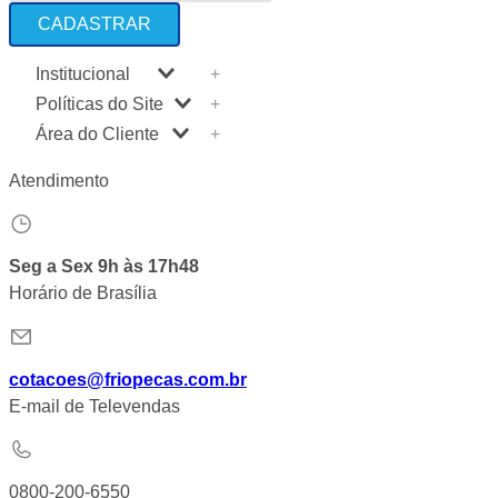
CADASTRAR
Institucional
+
Políticas do Site
A Friopeças
+
Nossas Lojas
Área do Cliente
Política de Entrega
+
Trabalhe Conosco
Política de Privacidade
Minha Conta
Atendimento
VRF
Política de Pagamento
Meus Pedidos
Dúvidas Frequentes
Trocas e Devoluções
Calculadora de BTUs
Regras de Cupons
Logística
Portal de Boletos
Relação com Investidor
Seg a Sex 9h às 17h48
Orçamentos
Horário de Brasília
cotacoes@friopecas.com.br
E-mail de Televendas
0800-200-6550