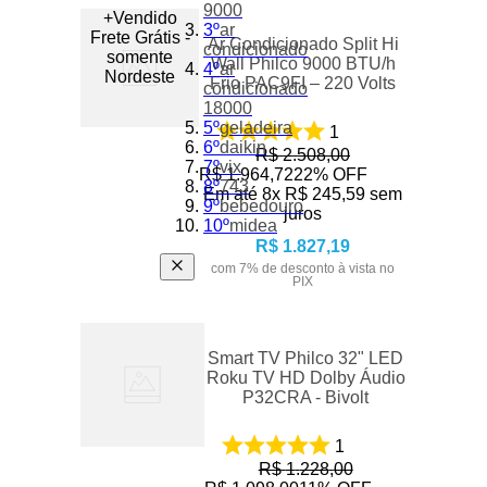
9000
+Vendido
3
º
ar
Frete Grátis -
Ar Condicionado Split Hi
condicionado
somente
Wall Philco 9000 BTU/h
4
º
ar
Nordeste
Frio PAC9FI – 220 Volts
condicionado
18000
5
º
geladeira
1
6
º
daikin
R$
2
.
508
,
00
7
º
vix
R$
1
.
964
,
72
22%
OFF
8
º
743
Em até
8
x
R$
245
,
59
sem
9
º
bebedouro
juros
10
º
midea
R$
1
.
827
,
19
com
7
% de desconto à vista no
PIX
Smart TV Philco 32" LED
Roku TV HD Dolby Áudio
P32CRA - Bivolt
1
R$
1
.
228
,
00