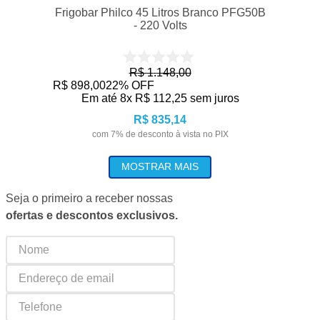
Frigobar Philco 45 Litros Branco PFG50B
- 220 Volts
R$
1
.
148
,
00
R$
898
,
00
22%
OFF
Em até
8
x
R$
112
,
25
sem juros
R$
835
,
14
com
7
% de desconto à vista no PIX
MOSTRAR MAIS
Seja o primeiro a receber nossas
ofertas e descontos exclusivos.