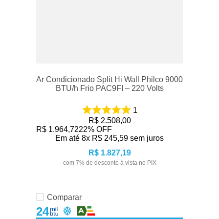
Ar Condicionado Split Hi Wall Philco 9000
BTU/h Frio PAC9FI – 220 Volts
1
R$
2
.
508
,
00
R$
1
.
964
,
72
22%
OFF
Em até
8
x
R$
245
,
59
sem juros
R$
1
.
827
,
19
com
7
% de desconto à vista no PIX
Comparar
24