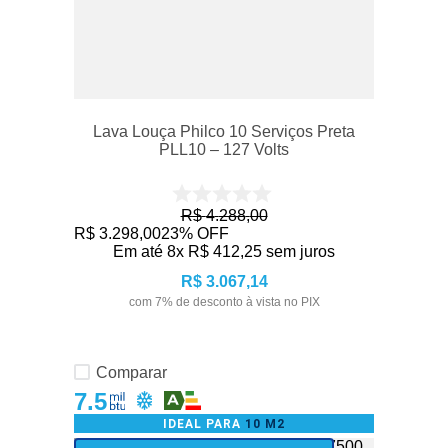
Lava Louça Philco 10 Serviços Preta
PLL10 – 127 Volts
R$
4
.
288
,
00
R$
3
.
298
,
00
23%
OFF
Em até
8
x
R$
412
,
25
sem juros
R$
3
.
067
,
14
com
7
% de desconto à vista no PIX
Comparar
7.5
IDEAL PARA
10 M2