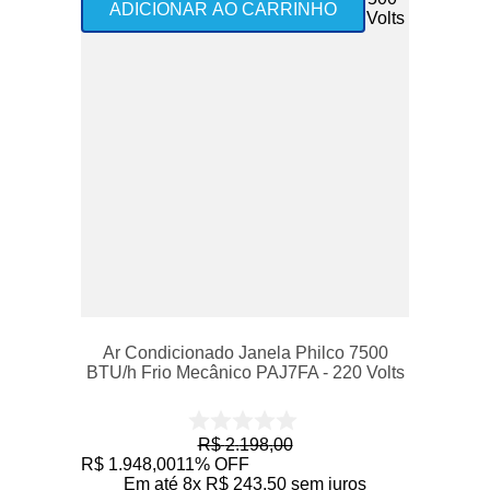
ADICIONAR AO CARRINHO
Ar Condicionado Janela Philco 7500
BTU/h Frio Mecânico PAJ7FA - 220 Volts
R$
2
.
198
,
00
R$
1
.
948
,
00
11%
OFF
Em até
8
x
R$
243
,
50
sem juros