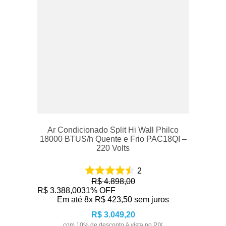
Ar Condicionado Split Hi Wall Philco
18000 BTUS/h Quente e Frio PAC18QI –
220 Volts
2
R$
4
.
898
,
00
R$
3
.
388
,
00
31%
OFF
Em até
8
x
R$
423
,
50
sem juros
R$
3
.
049
,
20
com
10
% de desconto à vista no PIX