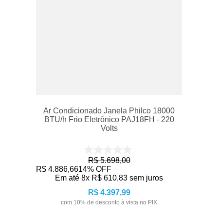
Ar Condicionado Janela Philco 18000
BTU/h Frio Eletrônico PAJ18FH - 220
Volts
R$
5
.
698
,
00
R$
4
.
886
,
66
14%
OFF
Em até
8
x
R$
610
,
83
sem juros
R$
4
.
397
,
99
com
10
% de desconto à vista no PIX