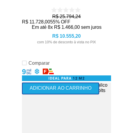
R$
25
.
794
,
24
R$
11
.
728
,
00
55%
OFF
Em até
8
x
R$
1
.
466
,
00
sem juros
R$
10
.
555
,
20
com
10
% de desconto à vista no PIX
Comparar
9
IDEAL PARA
12 M2
+Vendido
ADICIONAR AO CARRINHO
Frete Grátis - somente Nordeste