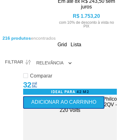
Em até
8
x
R$
243
,
50
sem
juros
R$
1
.
753
,
20
com
10
% de desconto à vista no
PIX
216
produtos
encontrados
Grid
Lista
FILTRAR
RELEVÂNCIA
Comparar
32
IDEAL PARA
42 M2
ADICIONAR AO CARRINHO