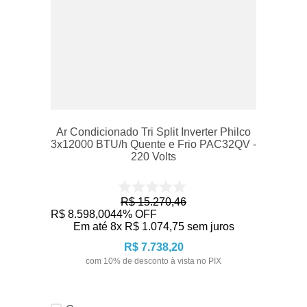
Ar Condicionado Tri Split Inverter Philco
3x12000 BTU/h Quente e Frio PAC32QV -
220 Volts
R$
15
.
270
,
46
R$
8
.
598
,
00
44%
OFF
Em até
8
x
R$
1
.
074
,
75
sem juros
R$
7
.
738
,
20
com
10
% de desconto à vista no PIX