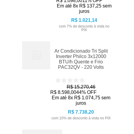
R$
1
.
098
,
00
11%
OFF
Em até
8
x
R$
137
,
25
sem
juros
R$
1
.
021
,
14
com
7
% de desconto à vista no
PIX
Ar Condicionado Tri Split
Inverter Philco 3x12000
BTU/h Quente e Frio
PAC32QV - 220 Volts
R$
15
.
270
,
46
R$
8
.
598
,
00
44%
OFF
Em até
8
x
R$
1
.
074
,
75
sem
juros
R$
7
.
738
,
20
com
10
% de desconto à vista no PIX