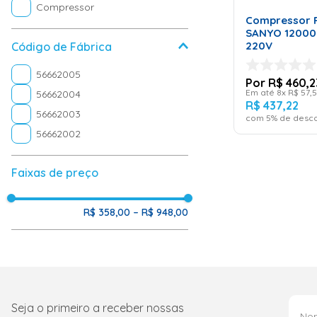
Compressor
Compressor 
SANYO 12000
220V
Código de Fábrica
56662005
R$
460
,
2
Em até
8
x
R$
57
,
5
56662004
R$
437
,
22
56662003
com
5
% de desco
56662002
Faixas de preço
R$ 358,00
–
R$ 948,00
Seja o primeiro a receber nossas