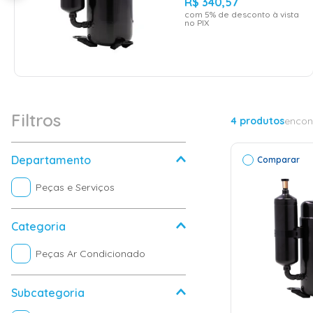
R$
340
,
57
com
5
% de desconto à vista
no PIX
Filtros
4
produtos
encon
Departamento
Comparar
Peças e Serviços
Categoria
Peças Ar Condicionado
Subcategoria
ADICI
CAR