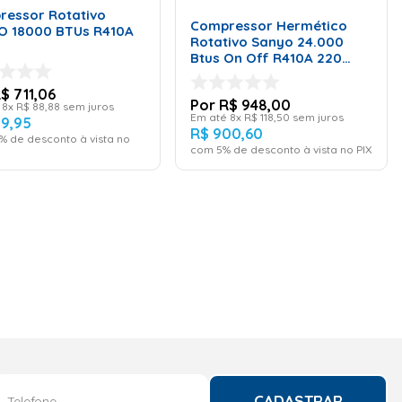
ressor Rotativo
Compressor Hermético
O 18000 BTUs R410A
Rotativo Sanyo 24.000
Btus On Off R410A 220
Volts
R$
711
,
06
R$
948
,
00
é
8
x
R$
88
,
88
sem juros
Em até
8
x
R$
118
,
50
sem juros
39
,
95
R$
900
,
60
% de desconto à vista no
com
5
% de desconto à vista no PIX
CADASTRAR