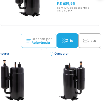
R$
639
,
95
com
10
% de desconto à
vista no PIX
Ordenar por
Grid
Lista
Relevância
mparar
Comparar
ADICIONAR AO
ADICIONAR AO
CARRINHO
CARRINHO