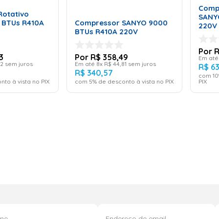
ADICIONAR AO
Comp
CARRINHO
Rotativo
SANY
 BTUs R410A
Compressor SANYO 9000
220V
BTUs R410A 220V
3
R$
358
,
49
Em at
2
sem juros
Em até
8
x
R$
44
,
81
sem juros
R$
6
R$
340
,
57
com
10
nto à vista no PIX
com
5
% de desconto à vista no PIX
PIX