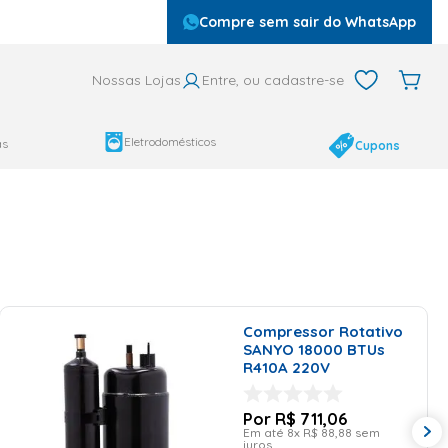
Compre sem sair do WhatsApp
Nossas Lojas
Entre, ou cadastre-se
Eletrodomésticos
as
Cupons
Compressor Rotativo
SANYO 18000 BTUs
R410A 220V
R$
711
,
06
Em até
8
x
R$
88
,
88
sem
juros