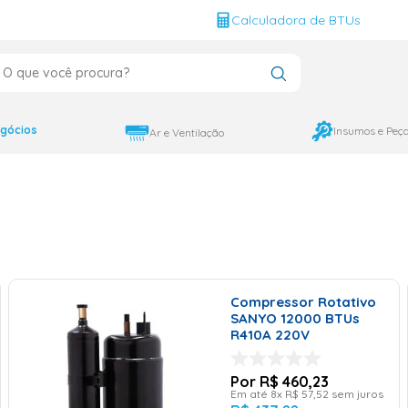
g
Calculadora de BTUs
que você procura?
CADOS
12000
gócios
Insumos e Peç
Ar e Ventilação
9000
18000
Compressor Rotativo
SANYO 12000 BTUs
R410A 220V
R$
460
,
23
Em até
8
x
R$
57
,
52
sem juros