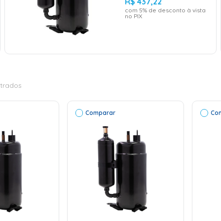
R$
437
,
22
com
5
% de desconto à vista
no PIX
trados
Comparar
Co
ONAR AO
RINHO