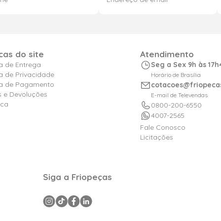
icas do site
Atendimento
ca de Entrega
Seg a Sex 9h às 17h
ca de Privacidade
Horário de Brasília
ica de Pagamento
cotacoes@friopeca
s e Devoluções
E-mail de Televendas
ica
0800-200-6550
4007-2565
Fale Conosco
Licitações
Siga a Friopeças