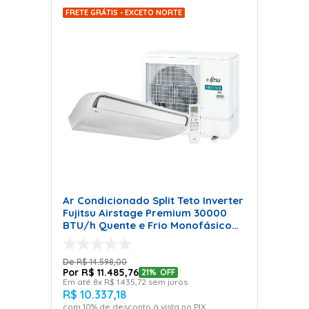
FRETE GRÁTIS - EXCETO NORTE
Ar Condicionado Split Teto Inverter
Fujitsu Airstage Premium 30000
BTU/h Quente e Frio Monofásico
ABBH30KRTA - 220 Volts
R$
14
.
598
,
00
R$
11
.
485
,
76
21%
OFF
Em até
8
x
R$
1
.
435
,
72
sem juros
R$
10
.
337
,
18
com
10
% de desconto à vista no PIX