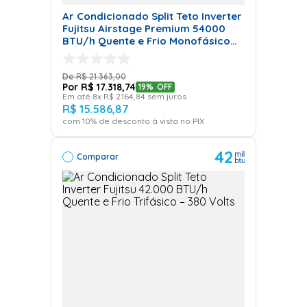
Ar Condicionado Split Teto Inverter
Fujitsu Airstage Premium 54000
BTU/h Quente e Frio Monofásico
ABBH54KRTA - 220 Volts
R$
21
.
363
,
00
R$
17
.
318
,
74
19%
OFF
Em até
8
x
R$
2
.
164
,
84
sem juros
R$
15
.
586
,
87
com
10
% de desconto à vista no PIX
42
Comparar