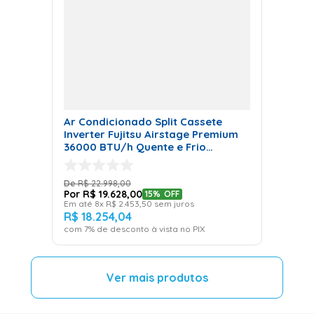
Ar Condicionado Split Cassete
Inverter Fujitsu Airstage Premium
36000 BTU/h Quente e Frio
Monofásico AUBH36KRLB - 220
Volts
R$
22
.
998
,
00
R$
19
.
628
,
00
15%
OFF
Em até
8
x
R$
2
.
453
,
50
sem juros
R$
18
.
254
,
04
com
7
% de desconto à vista no PIX