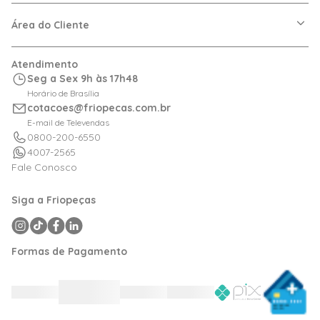
VRF
Política de Entrega
Dúvidas Frequentes
Política de Privacidade
Área do Cliente
Regras de Cupons
Política de Pagamento
Relação com Investidor
Trocas e Devoluções
Minha Conta
Atendimento
Logística
Meus Pedidos
Seg a Sex 9h às 17h48
Calculadora de BTUs
Horário de Brasília
Portal de Boletos
cotacoes@friopecas.com.br
Orçamentos
E-mail de Televendas
0800-200-6550
4007-2565
Fale Conosco
Siga a Friopeças
Formas de Pagamento