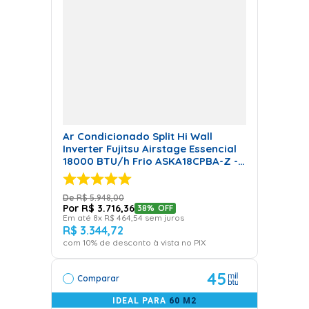
Ar Condicionado Split Hi Wall
Inverter Fujitsu Airstage Essencial
18000 BTU/h Frio ASKA18CPBA-Z -
220 Volts
R$
5
.
948
,
00
R$
3
.
716
,
36
38%
OFF
Em até
8
x
R$
464
,
54
sem juros
R$
3
.
344
,
72
com
10
% de desconto à vista no PIX
45
Comparar
IDEAL PARA
60 M2