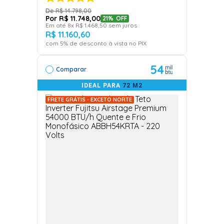
R$
14
.
798
,
00
R$
11
.
748
,
00
21%
OFF
Em até
8
x
R$
1
.
468
,
50
sem juros
R$
11
.
160
,
60
com
5
% de desconto à vista no PIX
54
Comparar
IDEAL PARA
72 M2
FRETE GRÁTIS - EXCETO NORTE