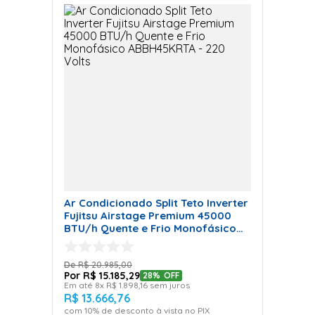
Ar Condicionado Split Teto Inverter
Fujitsu Airstage Premium 45000
BTU/h Quente e Frio Monofásico
ABBH45KRTA - 220 Volts
R$
20
.
985
,
00
R$
15
.
185
,
29
28%
OFF
Em até
8
x
R$
1
.
898
,
16
sem juros
R$
13
.
666
,
76
com
10
% de desconto à vista no PIX