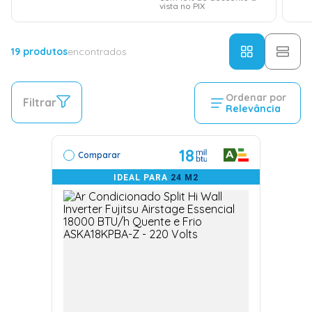
vista no PIX
19
produtos
encontrados
Ordenar por
Filtrar
Relevância
18
Comparar
IDEAL PARA
24 M2