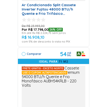
Ar Condicionado Split Cassete
Inverter Fujitsu 48000 BTU/h
Quente e Frio Trifásico
AUBG54LRLA - 380 Volts
R$
23
.
993
,
00
R$
17
.
798
,
00
26%
OFF
Em até
8
x
R$
2
.
224
,
75
sem juros
R$
16
.
908
,
10
com
5
% de desconto à vista no PIX
54
Comparar
IDEAL PARA
71 M2
FRETE GRÁTIS - EXCETO NORTE
USE O CUPOM: ALTAPOTENCIA300