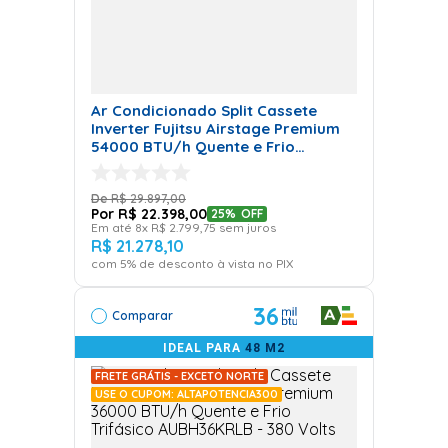
Ar Condicionado Split Cassete
Inverter Fujitsu Airstage Premium
54000 BTU/h Quente e Frio
Monofásico AUBH54KRLB - 220
Volts
R$
29
.
897
,
00
R$
22
.
398
,
00
25%
OFF
Em até
8
x
R$
2
.
799
,
75
sem juros
R$
21
.
278
,
10
com
5
% de desconto à vista no PIX
36
Comparar
IDEAL PARA
48 M2
FRETE GRÁTIS - EXCETO NORTE
USE O CUPOM: ALTAPOTENCIA300