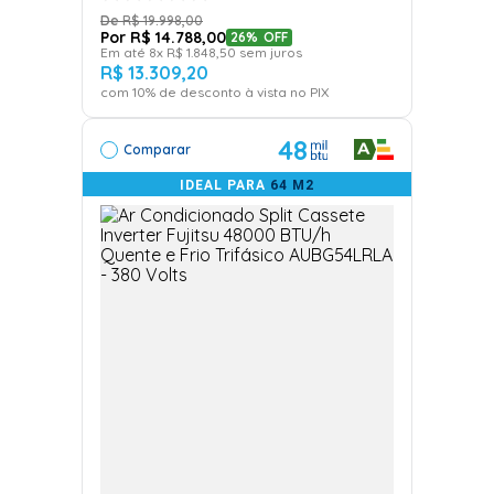
R$
19
.
998
,
00
R$
14
.
788
,
00
26%
OFF
Em até
8
x
R$
1
.
848
,
50
sem juros
R$
13
.
309
,
20
com
10
% de desconto à vista no PIX
48
Comparar
IDEAL PARA
64 M2