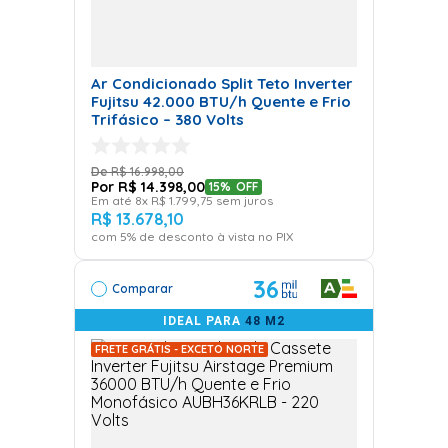
Ar Condicionado Split Teto Inverter
Fujitsu 42.000 BTU/h Quente e Frio
Trifásico – 380 Volts
R$
16
.
998
,
00
R$
14
.
398
,
00
15%
OFF
Em até
8
x
R$
1
.
799
,
75
sem juros
R$
13
.
678
,
10
com
5
% de desconto à vista no PIX
36
Comparar
IDEAL PARA
48 M2
FRETE GRÁTIS - EXCETO NORTE