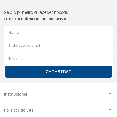
Seja o primeiro a receber nossas
ofertas e descontos exclusivos.
CADASTRAR
Institucional
A Friopeças
Nossas Lojas
Políticas do Site
Trabalhe Conosco