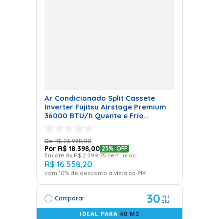
Ar Condicionado Split Cassete
Inverter Fujitsu Airstage Premium
36000 BTU/h Quente e Frio
Trifásico AUBH36KRLB - 380 Volts
R$
23
.
998
,
00
R$
18
.
398
,
00
23%
OFF
Em até
8
x
R$
2
.
299
,
75
sem juros
R$
16
.
558
,
20
com
10
% de desconto à vista no PIX
30
Comparar
IDEAL PARA
40 M2