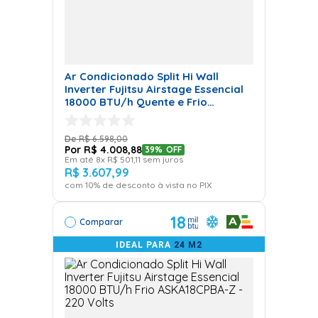
Ar Condicionado Split Hi Wall
Inverter Fujitsu Airstage Essencial
18000 BTU/h Quente e Frio
ASKA18KPBA-Z - 220 Volts
R$
6
.
598
,
00
R$
4
.
008
,
88
39%
OFF
Em até
8
x
R$
501
,
11
sem juros
R$
3
.
607
,
99
com
10
% de desconto à vista no PIX
18
Comparar
IDEAL PARA
24 M2